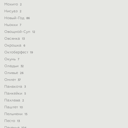
Мохито
2
Нисуаз
2
Новый-Год
86
Ньокки
7
Овощной-Суп
12
Овсянка
13
Окрошка
6
Октоберфест
19
Окунь
7
Оладьи
32
Оливье
26
Омлет
37
Панакота
3
Панкейки
5
Пахлава
2
Паштет
10
Пельмени
15
Песто
13
Печенье