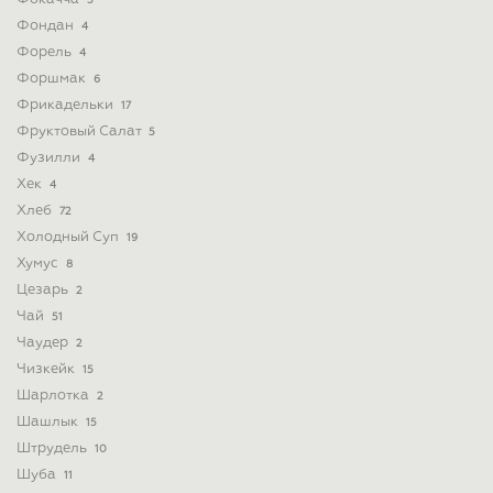
5
Фондан
4
Форель
4
Форшмак
6
Фрикадельки
17
Фруктовый Салат
5
Фузилли
4
Хек
4
Хлеб
72
Холодный Суп
19
Хумус
8
Цезарь
2
Чай
51
Чаудер
2
Чизкейк
15
Шарлотка
2
Шашлык
15
Штрудель
10
Шуба
11