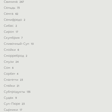
Свинина
267
Сельдь
73
Семга
62
Семифредо
2
Сибас
2
Сироп
17
Скумбрия
7
Сливочный-Суп
10
Слойки
6
Сморреброд
2
Смузи
24
Сом
6
Сорбет
4
Спагетти
23
Стейки
21
Субпродукты
135
Судак
9
Суп-Пюре
23
Сырники
17