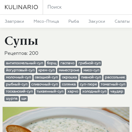
KULINARIO
Завтраки
Мясо-Птица
Рыба
Закуски
Салаты
Супы
Рецептов: 200
антипохмельный-суп
борщ
гаспачо
грибной-суп
йогуртовый-суп
крем-суп
минестроне
мисо-суп
молочный-суп
овощной-суп
окрошка
пивной-суп
рассольник
рыбный-суп
сливочный-суп
солянка
суп-пюре
томатный-суп
тосканский-суп
тыквенный-суп
харчо
холодный суп
чаудер
шурпа
щи