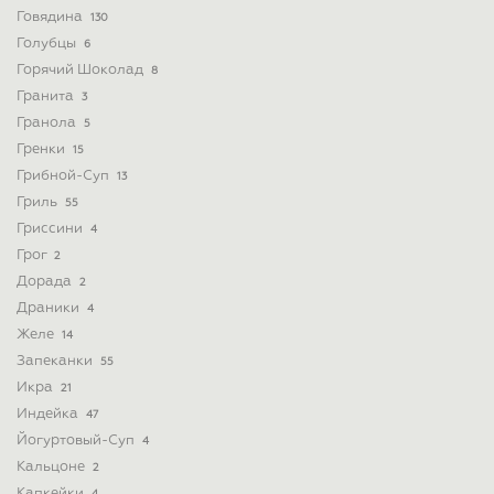
Говядина
130
Голубцы
6
Горячий Шоколад
8
Гранита
3
Гранола
5
Гренки
15
Грибной-Суп
13
Гриль
55
Гриссини
4
Грог
2
Дорада
2
Драники
4
Желе
14
Запеканки
55
Икра
21
Индейка
47
Йогуртовый-Суп
4
Кальцоне
2
Капкейки