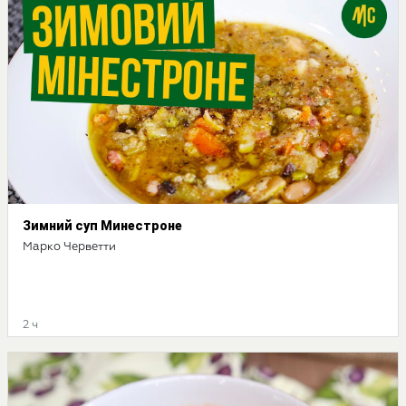
Зимний суп Минестроне
Марко Черветти
2 ч