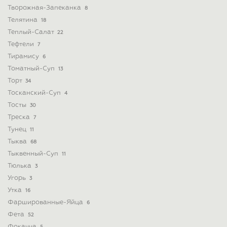
Творожная-Запеканка
8
Телятина
18
Теплый-Салат
22
Тефтели
7
Тирамису
6
Томатный-Суп
13
Торт
34
Тосканский-Суп
4
Тосты
30
Треска
7
Тунец
11
Тыква
68
Тыквенный-Суп
11
Тюлька
3
Угорь
3
Утка
16
Фаршированные-Яйца
6
Фета
52
Фокачча