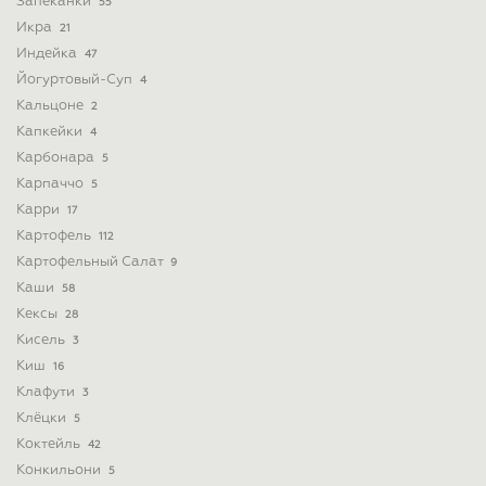
Запеканки
55
Икра
21
Индейка
47
Йогуртовый-Суп
4
Кальцоне
2
Капкейки
4
Карбонара
5
Карпаччо
5
Карри
17
Картофель
112
Картофельный Салат
9
Каши
58
Кексы
28
Кисель
3
Киш
16
Клафути
3
Клёцки
5
Коктейль
42
Конкильони
5