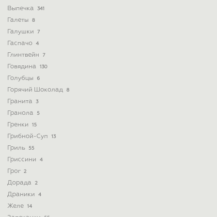
Выпечка
341
Галеты
8
Галушки
7
Гаспачо
4
Глинтвейн
7
Говядина
130
Голубцы
6
Горячий Шоколад
8
Гранита
3
Гранола
5
Гренки
15
Грибной-Суп
13
Гриль
55
Гриссини
4
Грог
2
Дорада
2
Драники
4
Желе
14