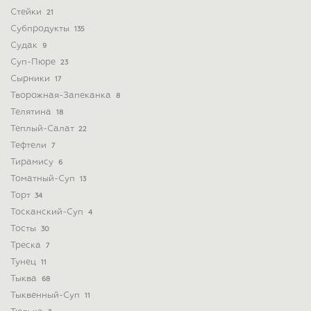
Стейки
21
Субпродукты
135
Судак
9
Суп-Пюре
23
Сырники
17
Творожная-Запеканка
8
Телятина
18
Теплый-Салат
22
Тефтели
7
Тирамису
6
Томатный-Суп
13
Торт
34
Тосканский-Суп
4
Тосты
30
Треска
7
Тунец
11
Тыква
68
Тыквенный-Суп
11