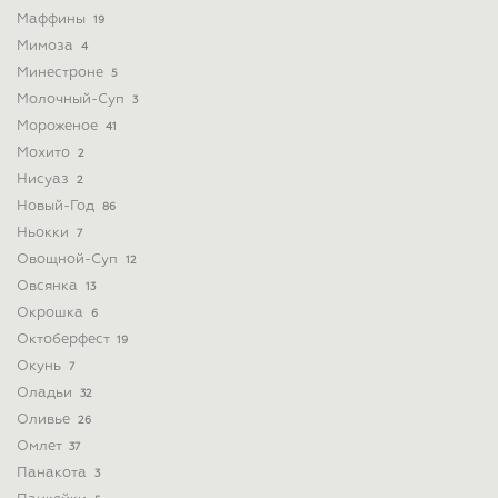
Маффины
19
Мимоза
4
Минестроне
5
Молочный-Суп
3
Мороженое
41
Мохито
2
Нисуаз
2
Новый-Год
86
Ньокки
7
Овощной-Суп
12
Овсянка
13
Окрошка
6
Октоберфест
19
Окунь
7
Оладьи
32
Оливье
26
Омлет
37
Панакота
3