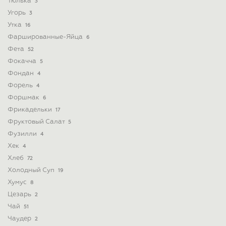
Тюлька
3
Угорь
3
Утка
16
Фаршированные-Яйца
6
Фета
52
Фокачча
5
Фондан
4
Форель
4
Форшмак
6
Фрикадельки
17
Фруктовый Салат
5
Фузилли
4
Хек
4
Хлеб
72
Холодный Суп
19
Хумус
8
Цезарь
2
Чай
51
Чаудер
2