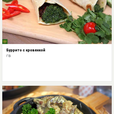
Буррито с кровянкой
ГВ