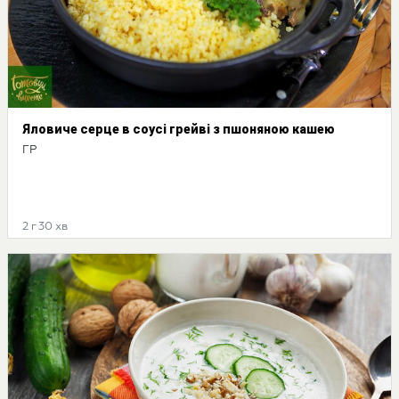
Яловиче серце в соусі грейві з пшоняною кашею
ГР
2 г 30 хв