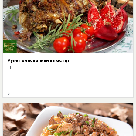
Рулет з яловичини на кістці
ГР
3 г