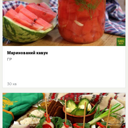
Маринований кавун
ГР
30 хв