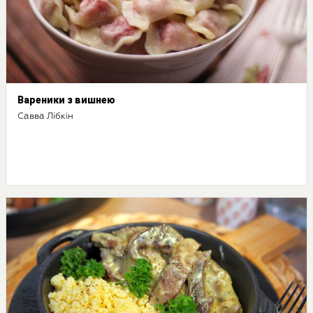
Вареники з вишнею
Савва Лібкін