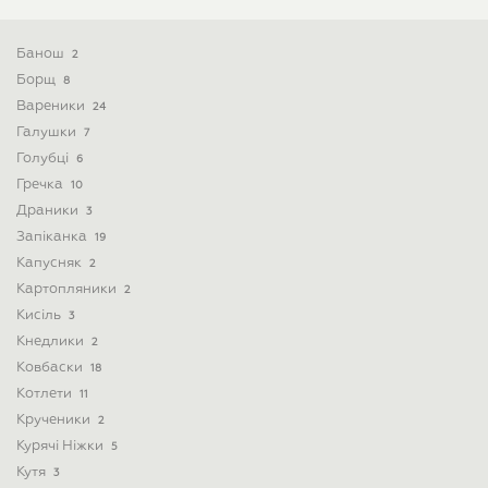
Банош
2
Борщ
8
Вареники
24
Галушки
7
Голубці
6
Гречка
10
Драники
3
Запіканка
19
Капусняк
2
Картопляники
2
Кисіль
3
Кнедлики
2
Ковбаски
18
Котлети
11
Крученики
2
Курячі Ніжки
5
Кутя
3