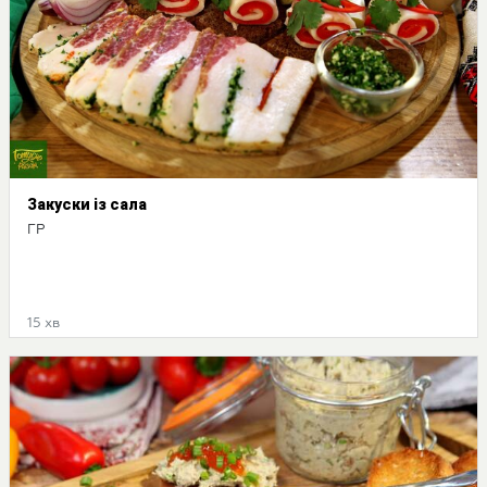
Закуски із сала
ГР
15 хв