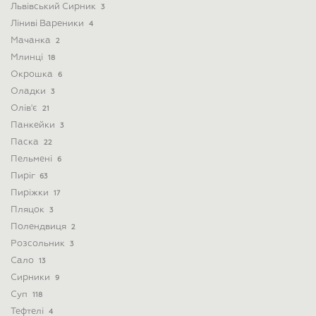
Львівський Сирник
3
Ліниві Вареники
4
Мачанка
2
Млинці
18
Окрошка
6
Оладки
3
Олів'є
21
Панкейки
3
Паска
22
Пельмені
6
Пиріг
63
Пиріжки
17
Пляцок
3
Полендвиця
2
Розсольник
3
Сало
13
Сирники
9
Суп
118
Тефтелі
4