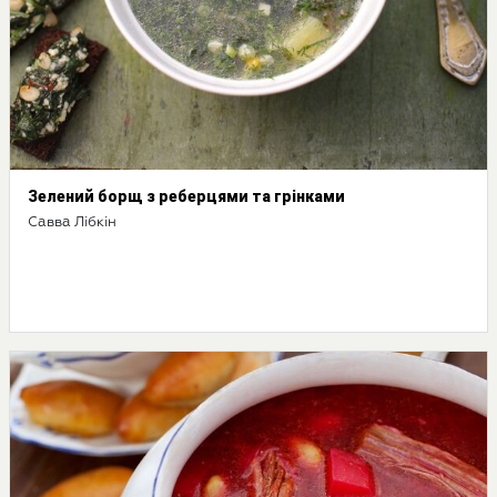
Зелений борщ з реберцями та грінками
Савва Лібкін