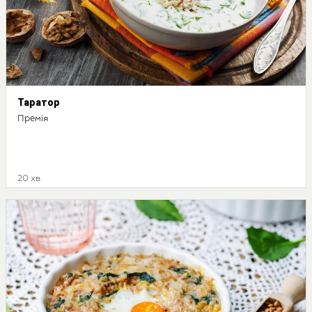
Таратор
Премія
20 хв