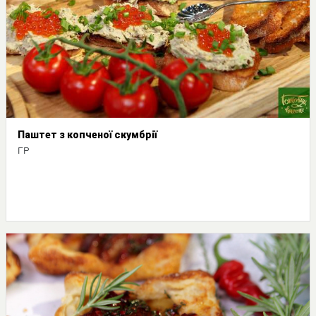
Паштет з копченої скумбрії
ГР