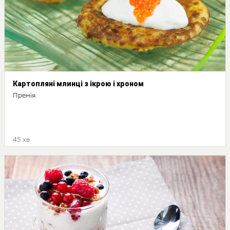
Картопляні млинці з ікрою і хроном
Премія
45 хв