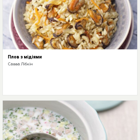
Плов з мідіями
Савва Лібкін