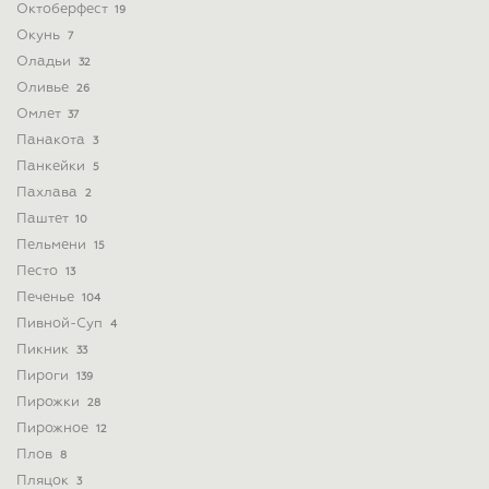
Октоберфест
19
Окунь
7
Оладьи
32
Оливье
26
Омлет
37
Панакота
3
Панкейки
5
Пахлава
2
Паштет
10
Пельмени
15
Песто
13
Печенье
104
Пивной-Суп
4
Пикник
33
Пироги
139
Пирожки
28
Пирожное
12
Плов
8
Пляцок
3