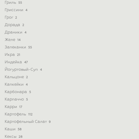
Гриль
55
Гриссини
4
Грог
2
Дорада
2
Драники
4
Желе
14
Запеканки
55
Икра
21
Индейка
47
Йогуртовый-Суп
4
Кальцоне
2
Капкейки
4
Карбонара
5
Карпаччо
5
Карри
17
Картофель
112
Картофельный Салат
9
Каши
58
Кексы
28