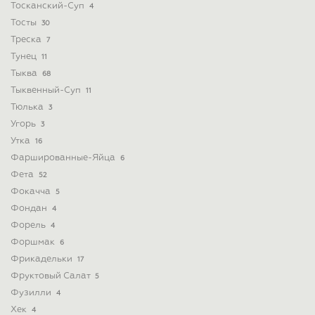
Тосканский-Суп
4
Тосты
30
Треска
7
Тунец
11
Тыква
68
Тыквенный-Суп
11
Тюлька
3
Угорь
3
Утка
16
Фаршированные-Яйца
6
Фета
52
Фокачча
5
Фондан
4
Форель
4
Форшмак
6
Фрикадельки
17
Фруктовый Салат
5
Фузилли
4
Хек
4