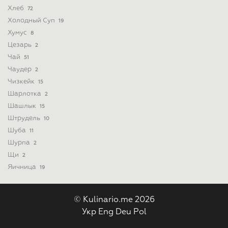
Хлеб
72
Холодный Суп
19
Хумус
8
Цезарь
2
Чай
51
Чаудер
2
Чизкейк
15
Шарлотка
2
Шашлык
15
Штрудель
10
Шуба
11
Шурпа
2
Щи
2
Яичница
19
© Kulinario.me 2026
Укр
Eng
Deu
Pol