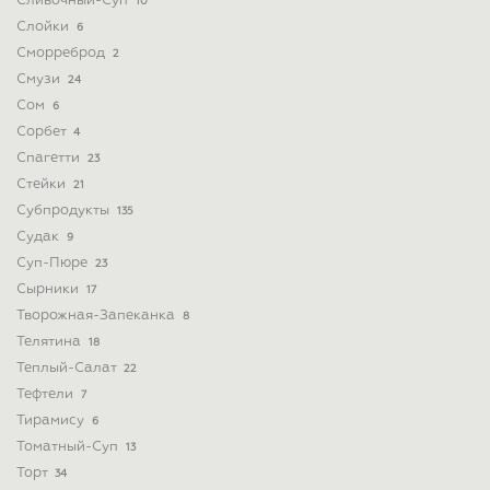
Сливочный-Суп
10
Слойки
6
Сморреброд
2
Смузи
24
Сом
6
Сорбет
4
Спагетти
23
Стейки
21
Субпродукты
135
Судак
9
Суп-Пюре
23
Сырники
17
Творожная-Запеканка
8
Телятина
18
Теплый-Салат
22
Тефтели
7
Тирамису
6
Томатный-Суп
13
Торт
34