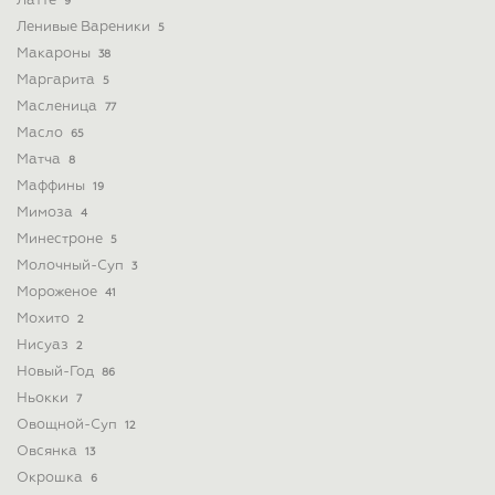
Латте
9
Ленивые Вареники
5
Макароны
38
Маргарита
5
Масленица
77
Масло
65
Матча
8
Маффины
19
Мимоза
4
Минестроне
5
Молочный-Суп
3
Мороженое
41
Мохито
2
Нисуаз
2
Новый-Год
86
Ньокки
7
Овощной-Суп
12
Овсянка
13
Окрошка
6