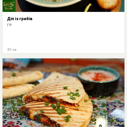
Діп із грибів
ГР
30 хв