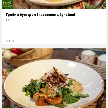
Гриби з булгуром і квасолею в бульйоні
ГР
20 хв