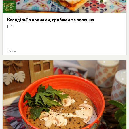
Кесадільї з овочами, грибами та зеленню
ГР
15 хв