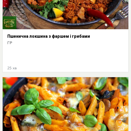
Пшенична локшина з фаршем і грибами
ГР
25 хв