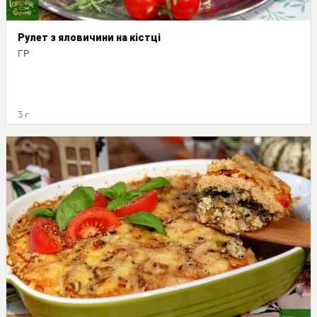
Рулет з яловичини на кістці
ГР
3 г