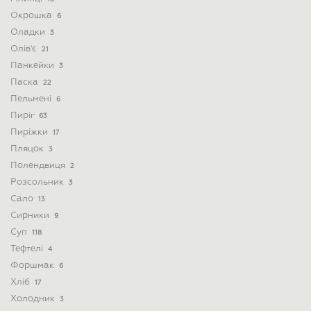
Окрошка
6
Оладки
3
Олів'є
21
Панкейки
3
Паска
22
Пельмені
6
Пиріг
63
Пиріжки
17
Пляцок
3
Полендвиця
2
Розсольник
3
Сало
13
Сирники
9
Суп
118
Тефтелі
4
Форшмак
6
Хліб
17
Холодник
3