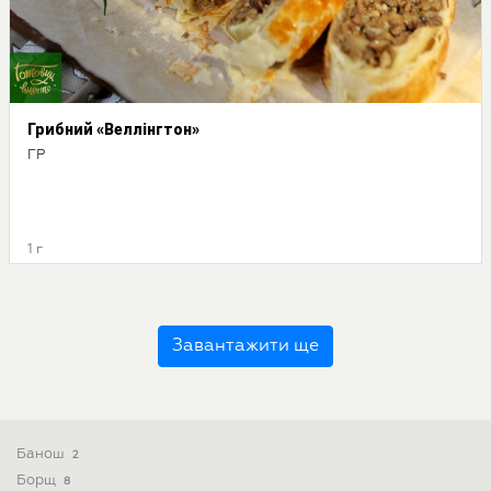
Грибний «Веллінгтон»
ГР
1 г
Завантажити ще
Банош
2
Борщ
8