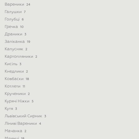
Вареники
24
Галушки
7
Голубці
6
Гречка
10
Драники
3
Запіканка
19
Капусняк
2
Картопляники
2
Кисіль
3
Кнедлики
2
Ковбаски
18
Котлети
11
Крученики
2
Курячі Ніжки
5
Кутя
3
Львівський Сирник
3
Ліниві Вареники
4
Мачанка
2
Млинці
18