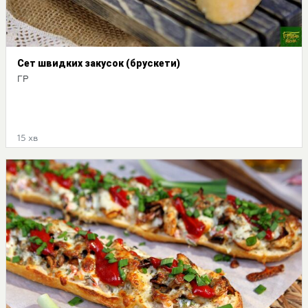
Сет швидких закусок (брускети)
ГР
15 хв