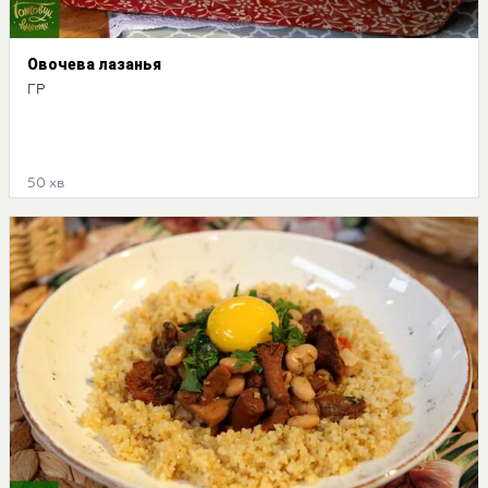
Овочева лазанья
ГР
50 хв