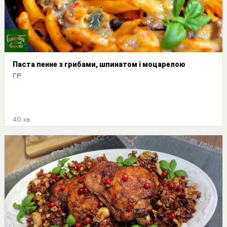
Паста пенне з грибами, шпинатом і моцарелою
ГР
40 хв