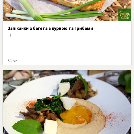
Запіканки з багета з куркою та грибами
ГР
30 хв