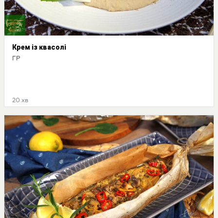
Крем із квасолі
ГР
20 хв