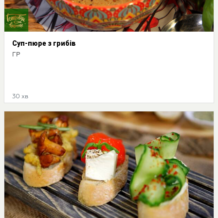
Суп-пюре з грибів
ГР
30 хв