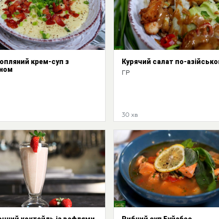
опляний крем-суп з
Курячий салат по-азійськ
ном
ГР
30 хв
чний коктейль із вафлями
Рибний суп Буйабес