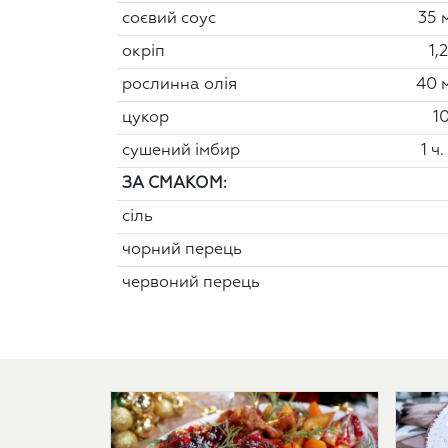
соєвий соус
35 
окріп
1,
рослинна олія
40 
цукор
10
сушений імбир
1 ч.
ЗА СМАКОМ:
сіль
чорний перець
червоний перець