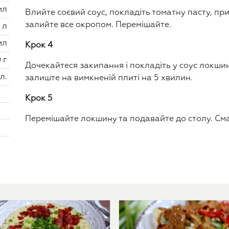
мл
Влийте соєвий соус, покладіть томатну пасту, при
залийте все окропом. Перемішайте.
2 л
мл
Крок 4
 г
Дочекайтеся закипання і покладіть у соус локши
 л.
залиште на вимкненій плиті на 5 хвилин.
Крок 5
Перемішайте локшину та подавайте до столу. См