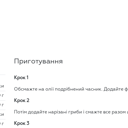
Приготування
Крок 1
ки
Обсмажте на олії подрібнений часник. Додайте ф
 г
Крок 2
 г
Потім додайте нарізані гриби і смажте все разом 
ки
Крок 3
 г