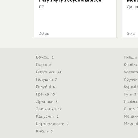
ГР
Даша
30 хв
5 хв
Банош
Кнедл
2
Борщ
Ковба
8
Вареники
Котле
24
Галушки
Круче
7
Голубці
Курячі
6
Гречка
Кутя
10
3
Драники
Львівс
3
Запіканка
Ліниві
19
Капусняк
Мачан
2
Картопляники
Млинц
2
Кисіль
3