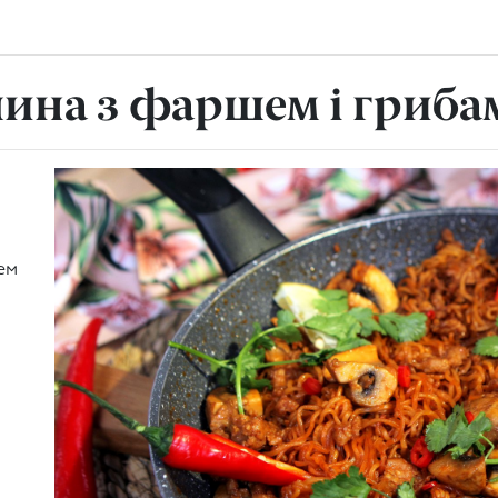
на з фаршем і гриба
ем