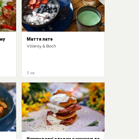
ому
Маття лате
Villeroy & Boch
5 хв
Кукурудзяні оладки з шинкою та