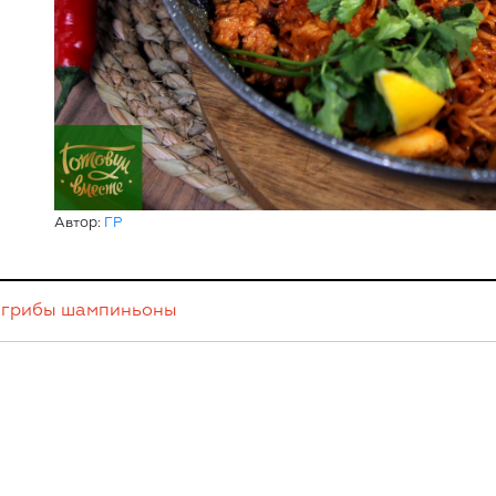
Автор:
ГР
грибы
шампиньоны