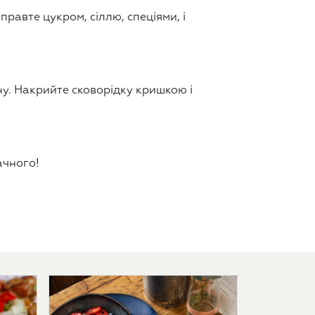
правте цукром, сіллю, спеціями, і
ну. Накрийте сковорідку кришкою і
ачного!