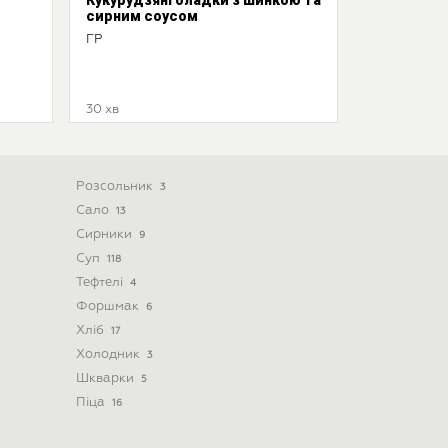
сирним соусом
ГР
30 хв
Розсольник
3
Сало
13
Сирники
9
Суп
118
Тефтелі
4
Форшмак
6
Хліб
17
Холодник
3
Шкварки
5
Піца
16