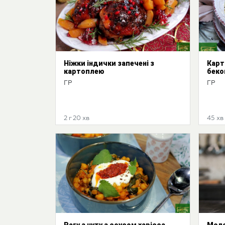
Ніжки індички запечені з
Карт
картоплею
беко
ГР
ГР
2 г 20 хв
45 хв
Рагу з нуту з соусом харісса
Моло