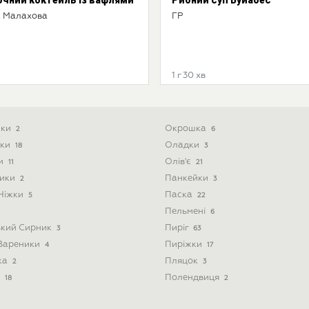
 Малахова
ГР
1 г 30 хв
ики
Окрошка
2
6
ски
Оладки
18
3
ти
Олів'є
11
21
ники
Панкейки
2
3
 Ніжки
Паска
5
22
Пельмені
6
ький Сирник
Пиріг
3
63
 Вареники
Пиріжки
4
17
ка
Пляцок
2
3
і
Полендвиця
18
2