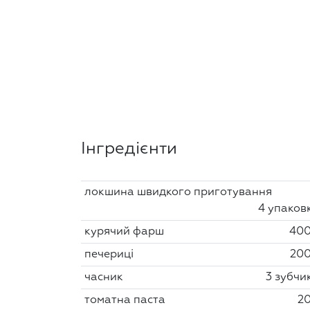
Інгредієнти
локшина швидкого приготування
4 упаков
курячий фарш
400
печериці
200
часник
3 зубчи
томатна паста
20