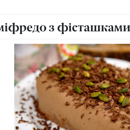
міфредо з фісташкам