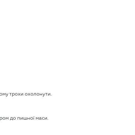
йому трохи охолонути.
ером до пишної маси.