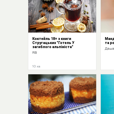
Коктейль 18+ з книги
Манд
Стругацьких "Готель У
та р
загиблого альпініста"
Даша
RB
10 хв