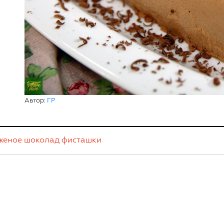
Автор:
ГР
женое
шоколад
фисташки