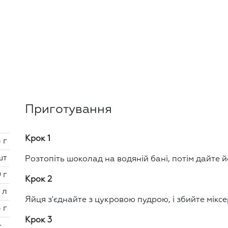
Приготування
Крок 1
 г
шт
Розтопіть шоколад на водяній бані, потім дайте 
 г
Крок 2
 л
Яйця з'єднайте з цукровою пудрою, і збийте мікс
5 г
Крок 3
-