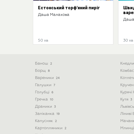
Естонський торф'яний пиріг
Швид
варе
Даша Малахова
Даша
50 хв
30 хв
Банош
Кнедл
2
Борщ
Ковба
8
Вареники
Котле
24
Галушки
Круче
7
Голубці
Курячі
6
Гречка
Кутя
10
3
Драники
Львівс
3
Запіканка
Ліниві
19
Капусняк
Мачан
2
Картопляники
Млинц
2