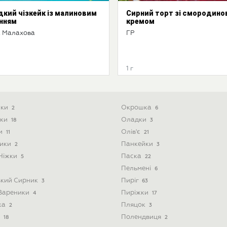
кий чізкейк із малиновим
Сирний торт зі смородин
нням
кремом
 Малахова
ГР
1 г
ики
Окрошка
2
6
ски
Оладки
18
3
ти
Олів'є
11
21
ники
Панкейки
2
3
 Ніжки
Паска
5
22
Пельмені
6
ький Сирник
Пиріг
3
63
 Вареники
Пиріжки
4
17
ка
Пляцок
2
3
і
Полендвиця
18
2