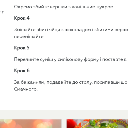
Окремо збийте вершки з ванільним цукром.
 г
Крок 4
Змішайте збиті яйця з шоколадом і збитими верш
перемішайте.
Крок 5
Перелийте суміш у силіконову форму і поставте в
Крок 6
За бажанням, подавайте до столу, посипавши шо
Смачного.