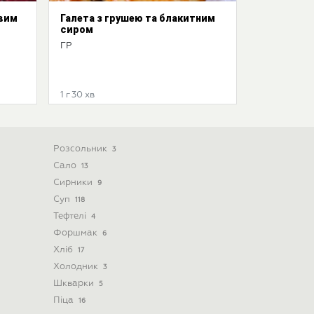
овим
Галета з грушею та блакитним
сиром
ГР
1 г 30 хв
Розсольник
3
Сало
13
Сирники
9
Суп
118
Тефтелі
4
Форшмак
6
Хліб
17
Холодник
3
Шкварки
5
Піца
16