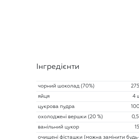
Інгредієнти
чорний шоколад (70%)
275
яйця
4 
цукрова пудра
100
охолоджені вершки (20 %)
0,5
ванільний цукор
1
очищені фісташки (можна замінити будь