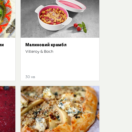
ми
Малиновий крамбл
Villeroy & Boch
30 хв