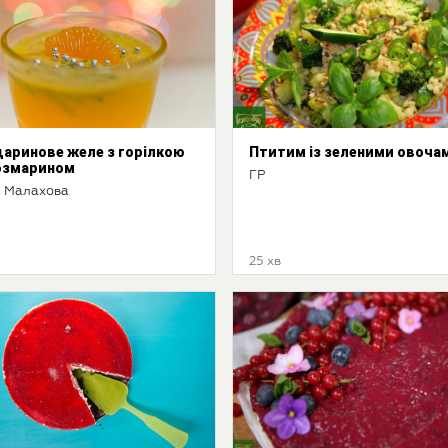
аринове желе з горілкою
Птитим із зеленими овоча
озмарином
ГР
 Малахова
25 хв