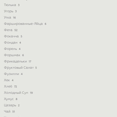
Тюлька
3
Угорь
3
Утка
16
Фаршированные-Яйца
6
Фета
52
Фокачча
5
Фондан
4
Форель
4
Форшмак
6
Фрикадельки
17
Фруктовый Салат
5
Фузилли
4
Хек
4
Хлеб
72
Холодный Суп
19
Хумус
8
Цезарь
2
Чай
51