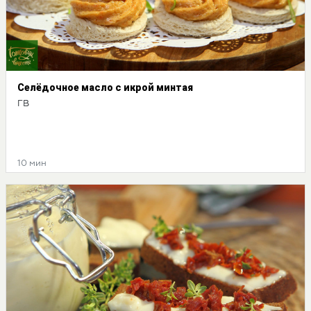
Селёдочное масло с икрой минтая
ГВ
10 мин