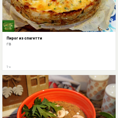
Пирог из спагетти
ГВ
1 ч