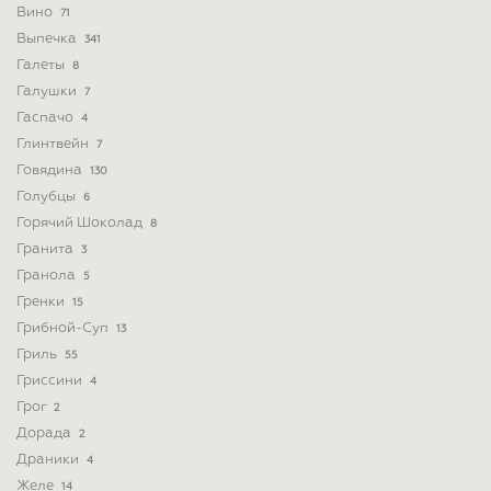
Вино
71
Выпечка
341
Галеты
8
Галушки
7
Гаспачо
4
Глинтвейн
7
Говядина
130
Голубцы
6
Горячий Шоколад
8
Гранита
3
Гранола
5
Гренки
15
Грибной-Суп
13
Гриль
55
Гриссини
4
Грог
2
Дорада
2
Драники
4
Желе
14