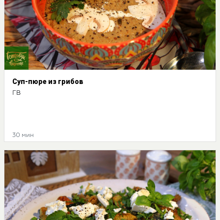
Суп-пюре из грибов
ГВ
30 мин