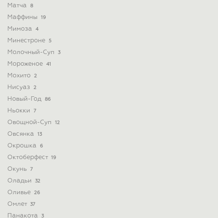
Матча
8
Маффины
19
Мимоза
4
Минестроне
5
Молочный-Суп
3
Мороженое
41
Мохито
2
Нисуаз
2
Новый-Год
86
Ньокки
7
Овощной-Суп
12
Овсянка
13
Окрошка
6
Октоберфест
19
Окунь
7
Оладьи
32
Оливье
26
Омлет
37
Панакота
3