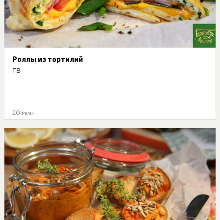
Роллы из тортилий
ГВ
20 мин