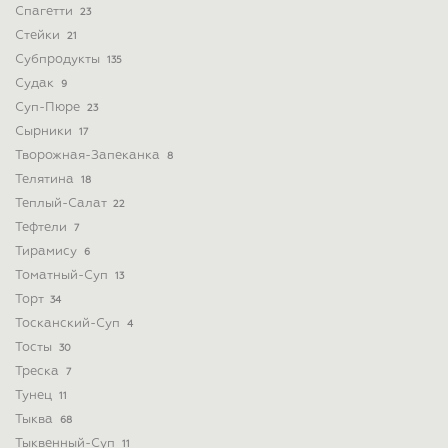
Спагетти
23
Стейки
21
Субпродукты
135
Судак
9
Суп-Пюре
23
Сырники
17
Творожная-Запеканка
8
Телятина
18
Теплый-Салат
22
Тефтели
7
Тирамису
6
Томатный-Суп
13
Торт
34
Тосканский-Суп
4
Тосты
30
Треска
7
Тунец
11
Тыква
68
Тыквенный-Суп
11