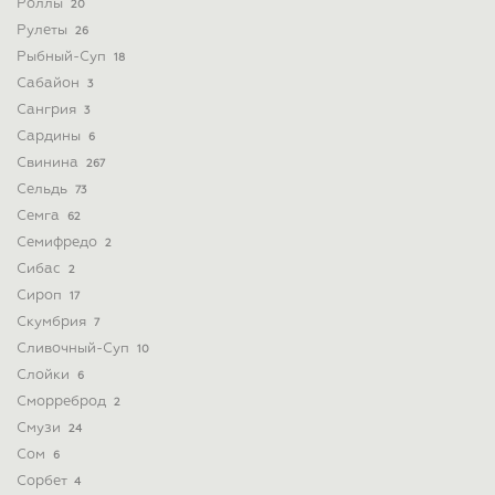
Роллы
20
Рулеты
26
Рыбный-Суп
18
Сабайон
3
Сангрия
3
Сардины
6
Свинина
267
Сельдь
73
Семга
62
Семифредо
2
Сибас
2
Сироп
17
Скумбрия
7
Сливочный-Суп
10
Слойки
6
Сморреброд
2
Смузи
24
Сом
6
Сорбет
4