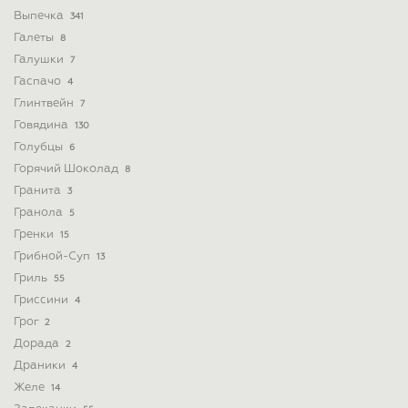
Выпечка
341
Галеты
8
Галушки
7
Гаспачо
4
Глинтвейн
7
Говядина
130
Голубцы
6
Горячий Шоколад
8
Гранита
3
Гранола
5
Гренки
15
Грибной-Суп
13
Гриль
55
Гриссини
4
Грог
2
Дорада
2
Драники
4
Желе
14