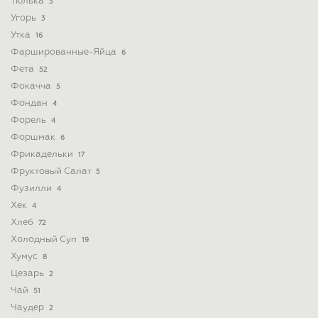
Тюлька
3
Угорь
3
Утка
16
Фаршированные-Яйца
6
Фета
52
Фокачча
5
Фондан
4
Форель
4
Форшмак
6
Фрикадельки
17
Фруктовый Салат
5
Фузилли
4
Хек
4
Хлеб
72
Холодный Суп
19
Хумус
8
Цезарь
2
Чай
51
Чаудер
2