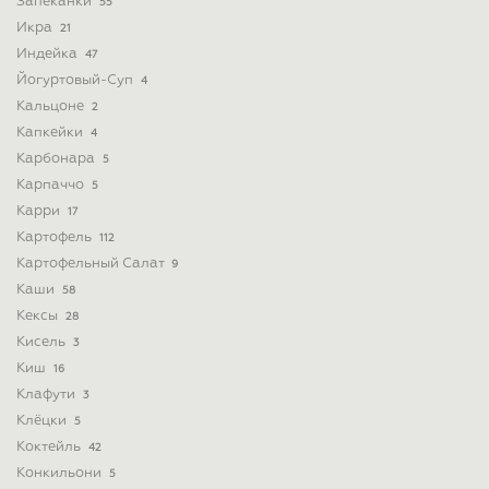
Запеканки
55
Икра
21
Индейка
47
Йогуртовый-Суп
4
Кальцоне
2
Капкейки
4
Карбонара
5
Карпаччо
5
Карри
17
Картофель
112
Картофельный Салат
9
Каши
58
Кексы
28
Кисель
3
Киш
16
Клафути
3
Клёцки
5
Коктейль
42
Конкильони
5