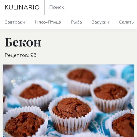
KULINARIO
Завтраки
Мясо-Птица
Рыба
Закуски
Салаты
Бекон
Рецептов: 98