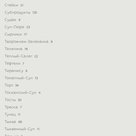
Стейки
21
Субпродукты
135
Судак
9
Суп-Пюре
23
Сырники
17
Творожная-Запеканка
8
Телятина
18
Теплый-Салат
22
Тефтели
7
Тирамису
6
Томатный-Суп
13
Торт
34
Тосканский-Суп
4
Тосты
30
Треска
7
Тунец
11
Тыква
68
Тыквенный-Суп
11