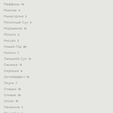
Маффины
19
Мимоза
4
Минестроне
5
Молочный-Суп
3
Мороженое
41
Мохито
2
Нисуаз
2
Новый-Год
86
Ньокки
7
Овощной-Суп
12
Овсянка
13
Окрошка
6
Октоберфест
19
Окунь
7
Оладьи
32
Оливье
26
Омлет
37
Панакота
3