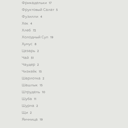
Фрикадельки
17
Фруктовый Салат
5
Фузилли
4
Хек
4
Хлеб
72
Холодный Суп
19
Хумус
8
Цезарь
2
Чай
51
Чаудер
2
Чизкейк
15
Шарлотка
2
Шашлык
15
Штрудель
10
Шуба
11
Шурпа
2
Щи
2
Яичница
19