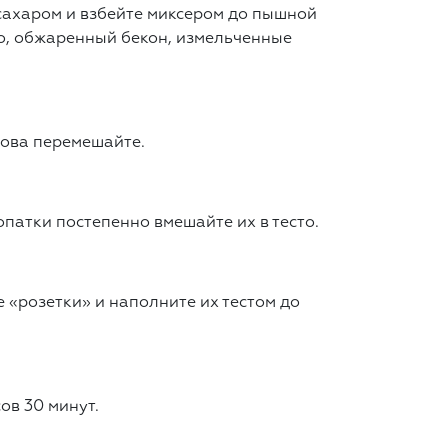
 сахаром и взбейте миксером до пышной
ко, обжаренный бекон, измельченные
нова перемешайте.
патки постепенно вмешайте их в тесто.
«розетки» и наполните их тестом до
ов 30 минут.