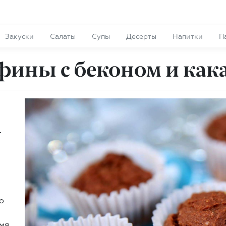
Закуски
Салаты
Супы
Десерты
Напитки
П
ины с беконом и как
—
о
емя