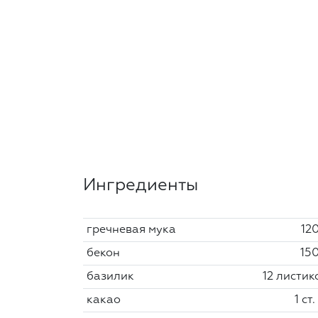
Ингредиенты
гречневая мука
120
бекон
150
базилик
12 листик
какао
1 ст.