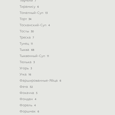
Тефтели
7
Тирамису
6
Томатный-Суп
13
Торт
34
Тосканский-Суп
4
Тосты
30
Треска
7
Тунец
11
Тыква
68
Тыквенный-Суп
11
Тюлька
3
Угорь
3
Утка
16
Фаршированные-Яйца
6
Фета
52
Фокачча
5
Фондан
4
Форель
4
Форшмак
6