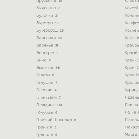
Брускетта
Клёцк
10
Буженина
Кокте
8
Булочки
Конки
21
Бургеры
Конфе
10
Бутерброд
Котле
26
Вареники
Кофе
24
1
Варенье
Крабо
31
Винегрет
Крамб
4
Вино
Крем-
71
Выпечка
Крем-
341
Галеты
Крок-
8
Галушки
Кроли
7
Гаспачо
Куриц
4
Глинтвейн
Лазан
7
Говядина
Лапш
130
Голубцы
Латте
6
Горячий Шоколад
Ленив
8
Гранита
Макар
3
Гранола
Марга
5