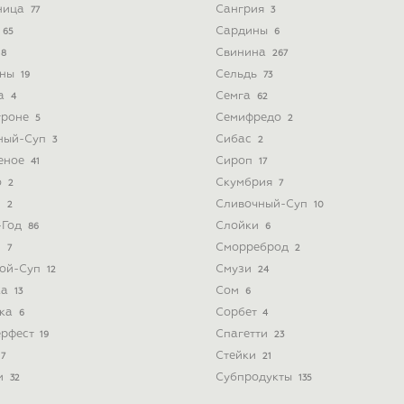
ница
Сангрия
77
3
Сардины
65
6
Свинина
8
267
ины
Сельдь
19
73
а
Семга
4
62
троне
Семифредо
5
2
ный-Суп
Сибас
3
2
еное
Сироп
41
17
о
Скумбрия
2
7
з
Сливочный-Суп
2
10
-Год
Слойки
86
6
и
Сморреброд
7
2
ой-Суп
Смузи
12
24
ка
Сом
13
6
ка
Сорбет
6
4
ерфест
Спагетти
19
23
Стейки
7
21
и
Субпродукты
32
135