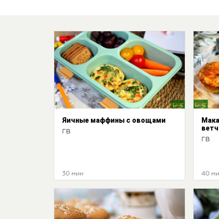
Яичные маффины с овощами
Мака
ветч
ГВ
ГВ
30 мин
40 м