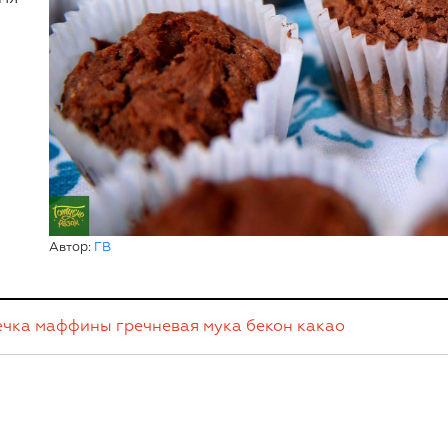
Автор:
ГВ
ечка
маффины
гречневая мука
бекон
какао