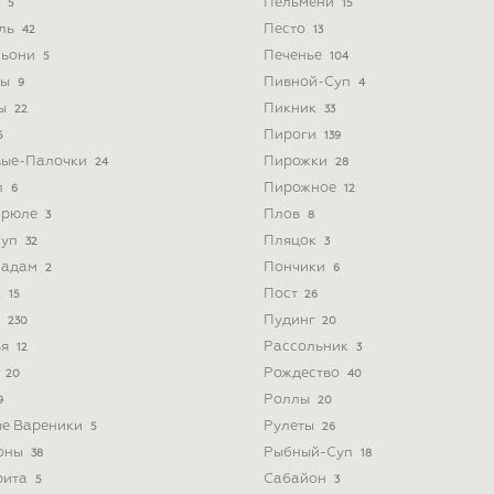
и
Пельмени
5
15
йль
Песто
42
13
льони
Печенье
5
104
ты
Пивной-Суп
9
4
ты
Пикник
22
33
Пироги
5
139
вые-Палочки
Пирожки
24
28
л
Пирожное
6
12
Брюле
Плов
3
8
Суп
Пляцок
32
3
Мадам
Пончики
2
6
к
Пост
15
26
а
Пудинг
230
20
ья
Рассольник
12
3
а
Рождество
20
40
Роллы
9
20
ые Вареники
Рулеты
5
26
оны
Рыбный-Суп
38
18
рита
Сабайон
5
3