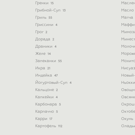
Гренки
Масле
15
Грибной-Суп
Масло
13
Гриль
Матча
55
Гриссини
Мафф
4
Грог
Мимоз
2
Дорада
Минес
2
Драники
Молоч
4
Желе
Морож
14
Запеканки
Мохит
55
Икра
Нисуа
21
Индейка
Новый
47
Йогуртовый-Суп
Ньокк
4
Кальцоне
Овощн
2
Капкейки
Овсян
4
Карбонара
Окрош
5
Карпаччо
Октоб
5
Карри
Окунь
17
Картофель
Оладь
112