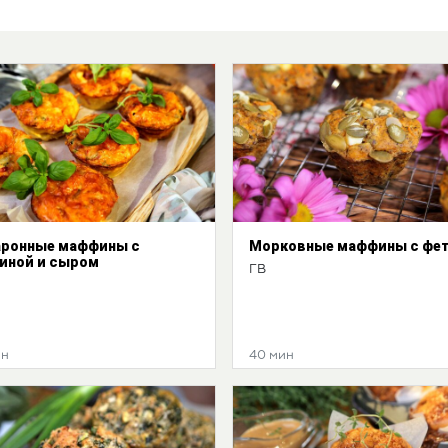
ронные маффины с
Морковные маффины с фе
иной и сыром
ГВ
ин
40 мин