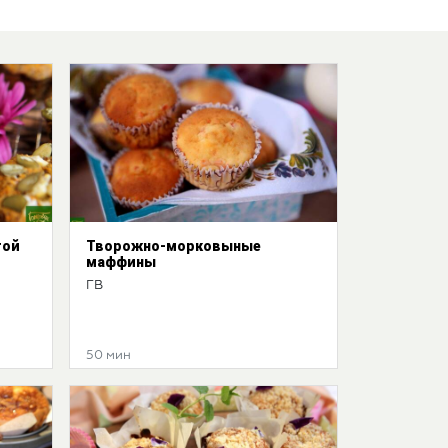
той
Творожно-морковыные
маффины
ГВ
50 мин