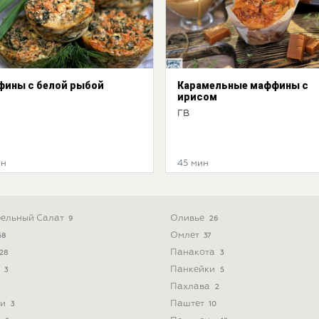
ины с белой рыбой
Карамельные маффины с
ирисом
ГВ
ин
45 мин
ельный Салат
Оливье
9
26
Омлет
58
37
Панакота
28
3
ь
Панкейки
3
5
Пахлава
2
ти
Паштет
3
10