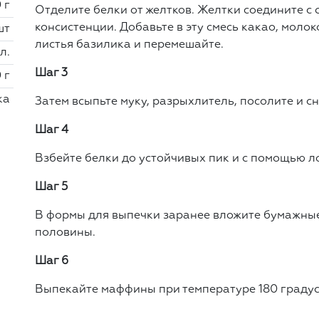
 г
Отделите белки от желтков. Желтки соедините с
консистенции. Добавьте в эту смесь какао, моло
шт
листья базилика и перемешайте.
 л.
Шаг 3
 г
ка
Затем всыпьте муку, разрыхлитель, посолите и с
Шаг 4
Взбейте белки до устойчивых пик и с помощью ло
Шаг 5
В формы для выпечки заранее вложите бумажные 
половины.
Шаг 6
Выпекайте маффины при температуре 180 градус