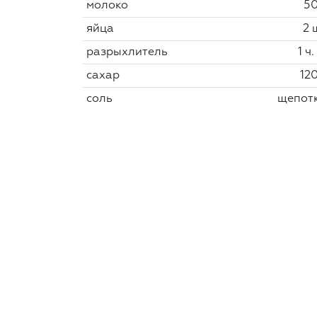
молоко
50
яйца
2 
разрыхлитель
1 ч.
сахар
120
соль
щепот