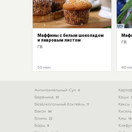
Маффины с белым шоколадом
Мафф
и лавровым листом
ГВ
ГВ
50 мин
40 м
Антипохмельный-Суп
Картоф
6
Баранина
Каши
33
Безалкогольный Коктейль
Кексы
11
Бекон
Кисел
96
Блины
Киш
52
16
Борщ
Клафу
8