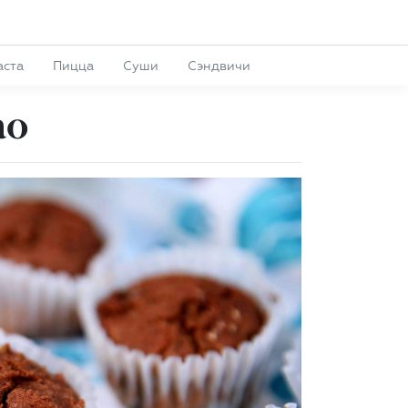
аста
Пицца
Суши
Сэндвичи
ао