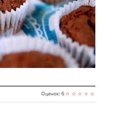
Оценок: 6
☆
☆
☆
☆
☆