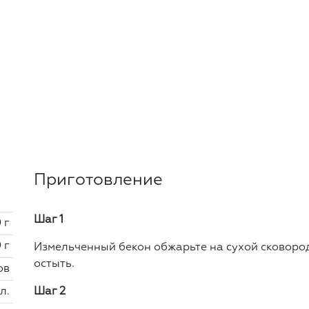
Приготовление
Шаг 1
 г
 г
Измельченный бекон обжарьте на сухой сковород
остыть.
ов
 л.
Шаг 2