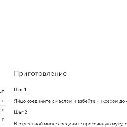
Приготовление
Шаг 1
шт
 г
Яйцо соедините с маслом и взбейте миксером д
 г
Шаг 2
 г
В отдельной миске соедините просеянную муку, с