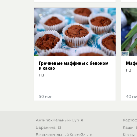
Гречневые маффины с беконом
Мафф
и какао
ГВ
ГВ
50 мин
40 м
Антипохмельный-Суп
Картоф
6
Баранина
Каши
33
Безалкогольный Коктейль
Кексы
11