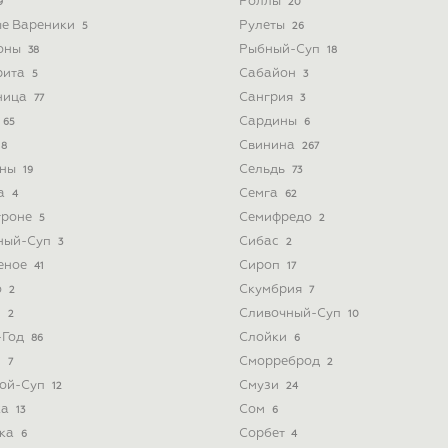
Роллы
9
20
ые Вареники
Рулеты
5
26
оны
Рыбный-Суп
38
18
рита
Сабайон
5
3
ница
Сангрия
77
3
Сардины
65
6
Свинина
8
267
ины
Сельдь
19
73
а
Семга
4
62
троне
Семифредо
5
2
ный-Суп
Сибас
3
2
еное
Сироп
41
17
о
Скумбрия
2
7
з
Сливочный-Суп
2
10
-Год
Слойки
86
6
и
Сморреброд
7
2
ой-Суп
Смузи
12
24
ка
Сом
13
6
ка
Сорбет
6
4