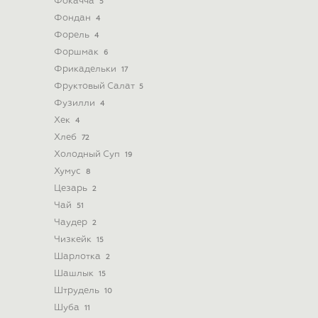
Фокачча
5
Фондан
4
Форель
4
Форшмак
6
Фрикадельки
17
Фруктовый Салат
5
Фузилли
4
Хек
4
Хлеб
72
Холодный Суп
19
Хумус
8
Цезарь
2
Чай
51
Чаудер
2
Чизкейк
15
Шарлотка
2
Шашлык
15
Штрудель
10
Шуба
11