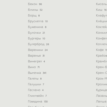
Бекон
Кисел
96
Блины
Киш
52
16
Борщ
Клафу
8
Брускетта
Клёцк
10
Буженина
Кокте
8
Булочки
Конки
21
Бургеры
Конфе
10
Бутерброд
Котле
26
Вареники
Кофе
24
1
Варенье
Крабо
31
Винегрет
Крамб
4
Вино
Крем-
71
Выпечка
Крем-
341
Галеты
Крок-
8
Галушки
Кроли
7
Гаспачо
Куриц
4
Глинтвейн
Лазан
7
Говядина
Лапш
130