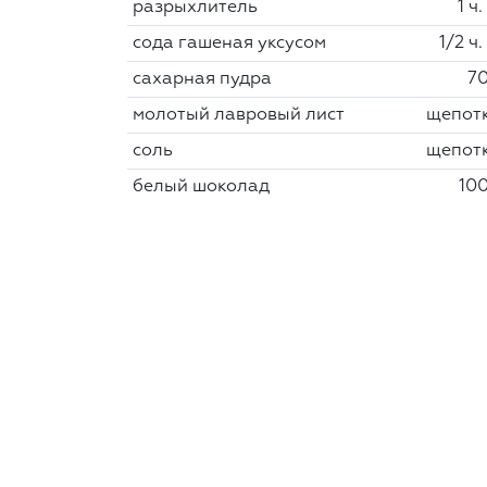
разрыхлитель
1 ч.
сода гашеная уксусом
1/2 ч.
сахарная пудра
70
молотый лавровый лист
щепот
соль
щепот
белый шоколад
100