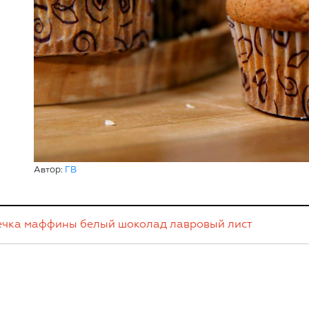
Автор:
ГВ
ечка
маффины
белый шоколад
лавровый лист