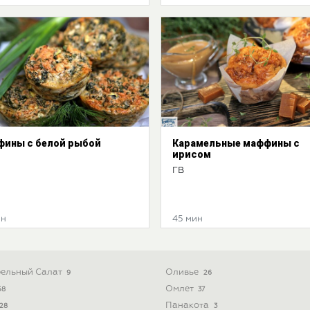
ины с белой рыбой
Карамельные маффины с
ирисом
ГВ
ин
45 мин
ельный Салат
Оливье
9
26
Омлет
58
37
Панакота
28
3