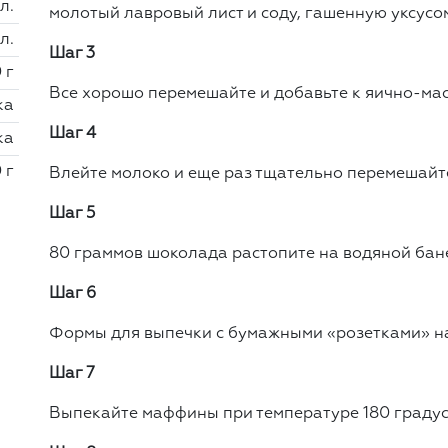
 л.
молотый лавровый лист и соду, гашенную уксусо
 л.
Шаг 3
 г
Все хорошо перемешайте и добавьте к яично-мас
ка
Шаг 4
ка
 г
Влейте молоко и еще раз тщательно перемешайт
Шаг 5
80 граммов шоколада растопите на водяной бане
Шаг 6
Формы для выпечки с бумажными «розетками» на
Шаг 7
Выпекайте маффины при температуре 180 градус