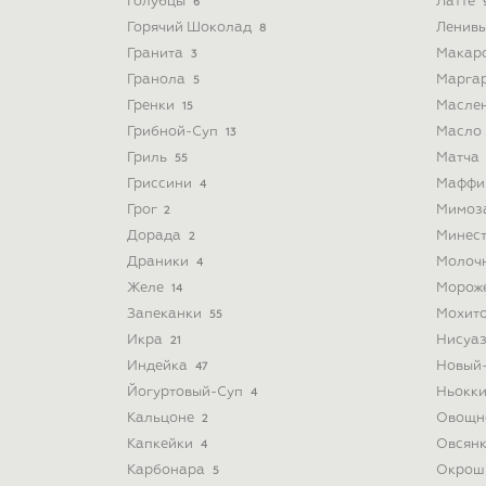
Голубцы
Латте
6
Горячий Шоколад
Ленив
8
Гранита
Макар
3
Гранола
Марга
5
Гренки
Масле
15
Грибной-Суп
Масло
13
Гриль
Матча
55
Гриссини
Мафф
4
Грог
Мимоз
2
Дорада
Минес
2
Драники
Молоч
4
Желе
Морож
14
Запеканки
Мохит
55
Икра
Нисуа
21
Индейка
Новый
47
Йогуртовый-Суп
Ньокк
4
Кальцоне
Овощн
2
Капкейки
Овсян
4
Карбонара
Окрош
5