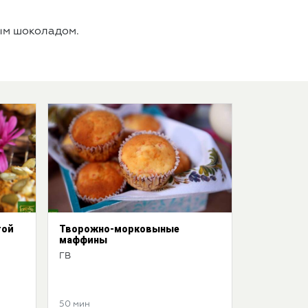
ым шоколадом.
той
Творожно-морковыные
маффины
ГВ
50 мин