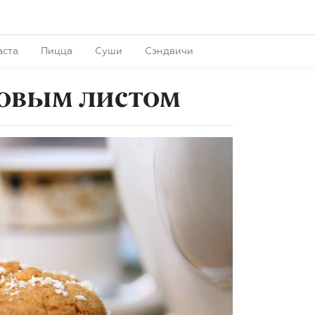
аста
Пицца
Суши
Сэндвичи
овым листом