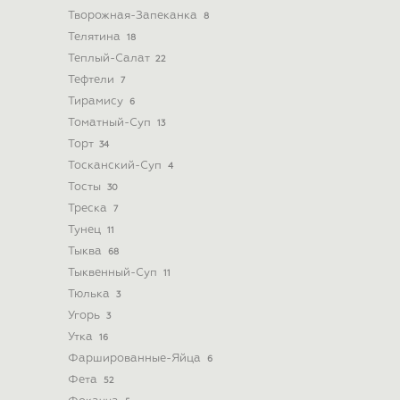
Творожная-Запеканка
8
Телятина
18
Теплый-Салат
22
Тефтели
7
Тирамису
6
Томатный-Суп
13
Торт
34
Тосканский-Суп
4
Тосты
30
Треска
7
Тунец
11
Тыква
68
Тыквенный-Суп
11
Тюлька
3
Угорь
3
Утка
16
Фаршированные-Яйца
6
Фета
52