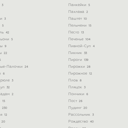
ь
Панкейки
3
5
Пахлава
2
ти
Паштет
3
10
и
Пельмени
5
15
йль
Песто
42
13
льони
Печенье
5
104
ты
Пивной-Суп
9
4
ты
Пикник
22
33
Пироги
5
139
вые-Палочки
Пирожки
24
28
л
Пирожное
6
12
Брюле
Плов
3
8
Суп
Пляцок
32
3
Мадам
Пончики
2
6
к
Пост
15
26
а
Пудинг
230
20
ья
Рассольник
12
3
а
Рождество
20
40