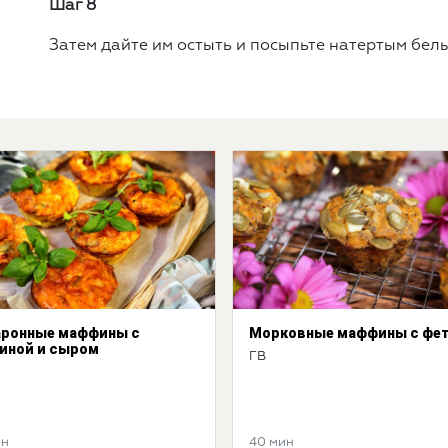
Шаг 8
Затем дайте им остыть и посыпьте натертым бел
ронные маффины с
Морковные маффины с фе
иной и сыром
ГВ
ин
40 мин