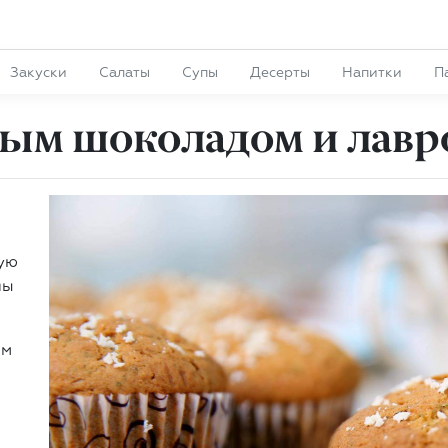
Закуски
Салаты
Супы
Десерты
Напитки
П
ым шоколадом и лавр
ную
ны
ым