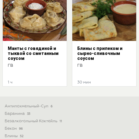
Манты с говядиной и
Блины с припеком и
тыквой со сметанным
сырно-сливочным
соусом
соусом
ГВ
ГВ
1 ч
30 мин
Антипохмельный-Суп
6
Баранина
33
Безалкогольный Коктейль
11
Бекон
96
Блины
52