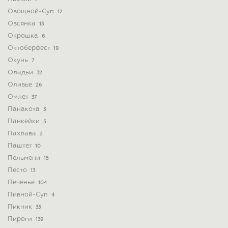
Овощной-Суп
12
Овсянка
13
Окрошка
6
Октоберфест
19
Окунь
7
Оладьи
32
Оливье
26
Омлет
37
Панакота
3
Панкейки
5
Пахлава
2
Паштет
10
Пельмени
15
Песто
13
Печенье
104
Пивной-Суп
4
Пикник
33
Пироги
139