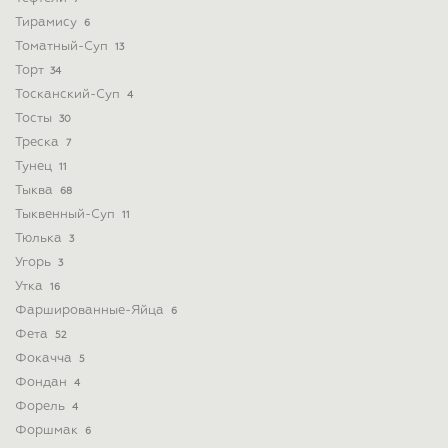
Тирамису
6
Томатный-Суп
13
Торт
34
Тосканский-Суп
4
Тосты
30
Треска
7
Тунец
11
Тыква
68
Тыквенный-Суп
11
Тюлька
3
Угорь
3
Утка
16
Фаршированные-Яйца
6
Фета
52
Фокачча
5
Фондан
4
Форель
4
Форшмак
6