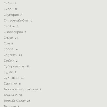
Сибас
2
Сироп
17
Скумбрия
7
Сливочный-Суп
10
Слойки
6
Сморреброд
2
Смузи
24
Сом
6
Сорбет
4
Спагетти
23
Стейки
21
Субпродукты
135
Судак
9
Суп-Пюре
23
Сырники
17
Творожная-Запеканка
8
Телятина
18
Теплый-Салат
22
Тефтели
7