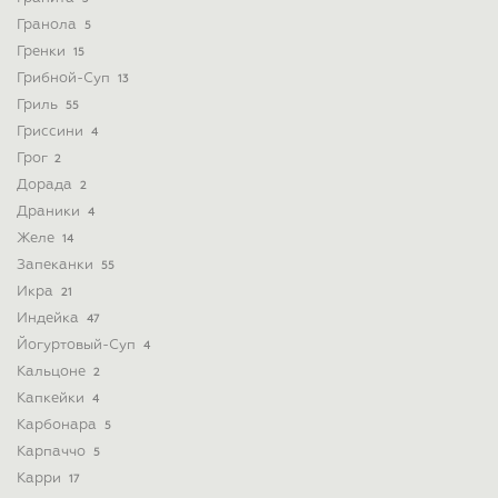
Гранола
5
Гренки
15
Грибной-Суп
13
Гриль
55
Гриссини
4
Грог
2
Дорада
2
Драники
4
Желе
14
Запеканки
55
Икра
21
Индейка
47
Йогуртовый-Суп
4
Кальцоне
2
Капкейки
4
Карбонара
5
Карпаччо
5
Карри
17