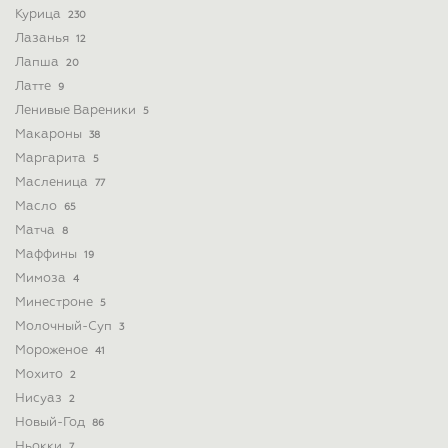
Курица
230
Лазанья
12
Лапша
20
Латте
9
Ленивые Вареники
5
Макароны
38
Маргарита
5
Масленица
77
Масло
65
Матча
8
Маффины
19
Мимоза
4
Минестроне
5
Молочный-Суп
3
Мороженое
41
Мохито
2
Нисуаз
2
Новый-Год
86
Ньокки
7