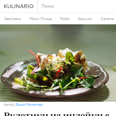
KULINARIO
Завтраки
Мясо-Птица
Рыба
Закуски
Салаты
Автор:
Даша Малахова
Рулетики из индейки с