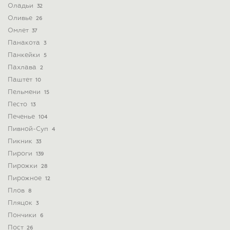
Оладьи
32
Оливье
26
Омлет
37
Панакота
3
Панкейки
5
Пахлава
2
Паштет
10
Пельмени
15
Песто
13
Печенье
104
Пивной-Суп
4
Пикник
33
Пироги
139
Пирожки
28
Пирожное
12
Плов
8
Пляцок
3
Пончики
6
Пост
26