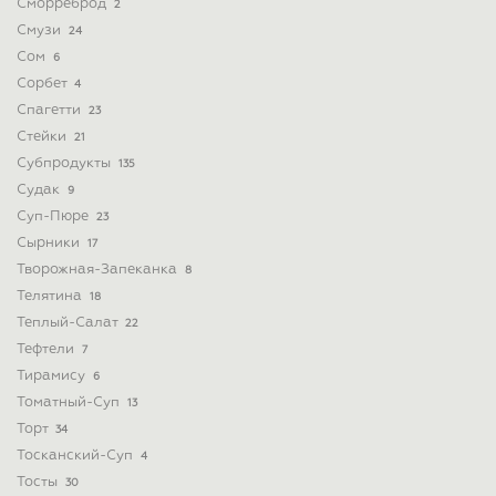
Сморреброд
2
Смузи
24
Сом
6
Сорбет
4
Спагетти
23
Стейки
21
Субпродукты
135
Судак
9
Суп-Пюре
23
Сырники
17
Творожная-Запеканка
8
Телятина
18
Теплый-Салат
22
Тефтели
7
Тирамису
6
Томатный-Суп
13
Торт
34
Тосканский-Суп
4
Тосты
30