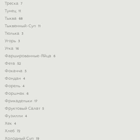
Треска
7
Тунец
11
Тыква
68
Тыквенный-Суп
11
Тюлька
3
Угорь
3
Утка
16
Фаршированные-Яйца
6
Фета
52
Фокачча
5
Фондан
4
Форель
4
Форшмак
6
Фрикадельки
17
Фруктовый Салат
5
Фузилли
4
Хек
4
Хлеб
72
Холодный Суп
19