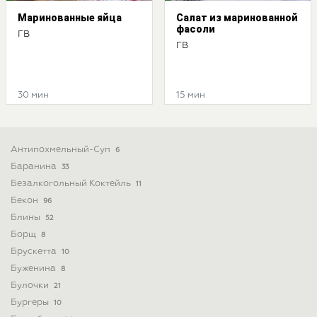
Маринованные яйца
Салат из маринованной
фасоли
ГВ
ГВ
30 мин
15 мин
Антипохмельный-Суп
6
Баранина
33
Безалкогольный Коктейль
11
Бекон
96
Блины
52
Борщ
8
Брускетта
10
Буженина
8
Булочки
21
Бургеры
10