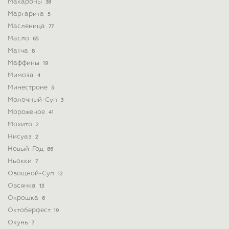
Макароны
38
Маргарита
5
Масленица
77
Масло
65
Матча
8
Маффины
19
Мимоза
4
Минестроне
5
Молочный-Суп
3
Мороженое
41
Мохито
2
Нисуаз
2
Новый-Год
86
Ньокки
7
Овощной-Суп
12
Овсянка
13
Окрошка
6
Октоберфест
19
Окунь
7