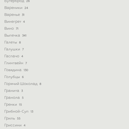
Бутерброд
26
Вареники
24
Варенье
31
Винегрет
4
Вино
71
Выпечка
341
Галеты
8
Галушки
7
Гаспачо
4
Глинтвейн
7
Говядина
130
Голубцы
6
Горячий Шоколад
8
Гранита
3
Гранола
5
Гренки
15
Грибной-Суп
13
Гриль
55
Гриссини
4