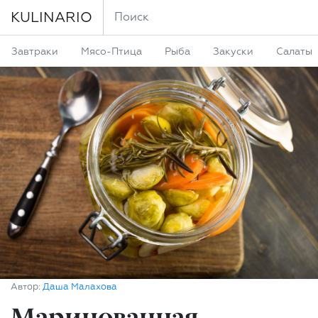
KULINARIO
Завтраки
Мясо-Птица
Рыба
Закуски
Салаты
Автор:
Даша Малахова
Маринованная