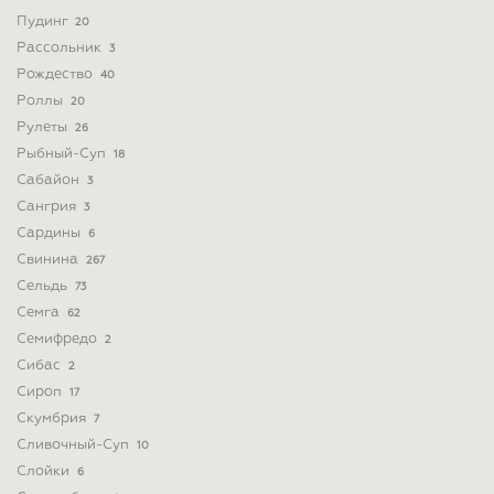
Пудинг
20
Рассольник
3
Рождество
40
Роллы
20
Рулеты
26
Рыбный-Суп
18
Сабайон
3
Сангрия
3
Сардины
6
Свинина
267
Сельдь
73
Семга
62
Семифредо
2
Сибас
2
Сироп
17
Скумбрия
7
Сливочный-Суп
10
Слойки
6