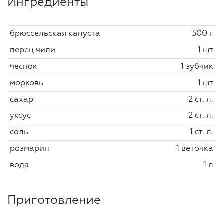
Ингредиенты
брюссельская капуста
300 г
перец чили
1 шт
чеснок
1 зубчик
морковь
1 шт
сахар
2 ст. л.
уксус
2 ст. л.
соль
1 ст. л.
розмарин
1 веточка
вода
1 л
Приготовление