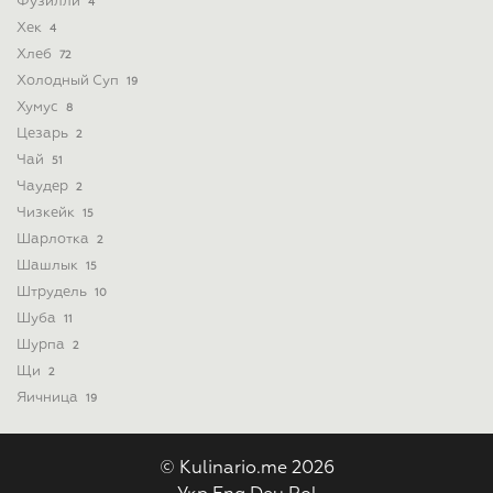
Фузилли
4
Хек
4
Хлеб
72
Холодный Суп
19
Хумус
8
Цезарь
2
Чай
51
Чаудер
2
Чизкейк
15
Шарлотка
2
Шашлык
15
Штрудель
10
Шуба
11
Шурпа
2
Щи
2
Яичница
19
© Kulinario.me 2026