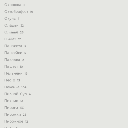
Окрошка
6
Октоберфест
19
Окунь
7
Оладьи
32
Оливье
26
Омлет
37
Панакота
3
Панкейки
5
Пахлава
2
Паштет
10
Пельмени
15
Песто
13
Печенье
104
Пивной-Суп
4
Пикник
33
Пироги
139
Пирожки
28
Пирожное
12