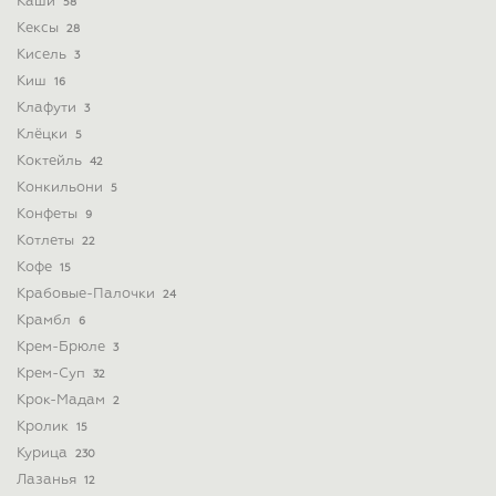
Каши
58
Кексы
28
Кисель
3
Киш
16
Клафути
3
Клёцки
5
Коктейль
42
Конкильони
5
Конфеты
9
Котлеты
22
Кофе
15
Крабовые-Палочки
24
Крамбл
6
Крем-Брюле
3
Крем-Суп
32
Крок-Мадам
2
Кролик
15
Курица
230
Лазанья
12