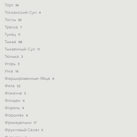
Торт
34
Тосканский-Суп
4
Тосты
30
Треска
7
Тунец
11
Тыква
68
Тыквенный-Суп
11
Тюлька
3
Угорь
3
Утка
16
Фаршированные-Яйца
6
Фета
52
Фокачча
5
Фондан
4
Форель
4
Форшмак
6
Фрикадельки
17
Фруктовый Салат
5