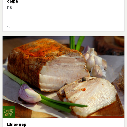
сыра
ГВ
1 ч
Шпондер