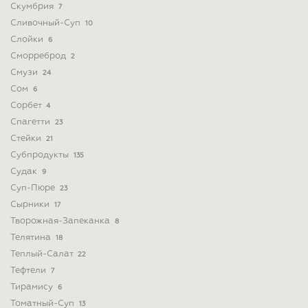
Скумбрия
7
Сливочный-Суп
10
Слойки
6
Сморреброд
2
Смузи
24
Сом
6
Сорбет
4
Спагетти
23
Стейки
21
Субпродукты
135
Судак
9
Суп-Пюре
23
Сырники
17
Творожная-Запеканка
8
Телятина
18
Теплый-Салат
22
Тефтели
7
Тирамису
6
Томатный-Суп
13