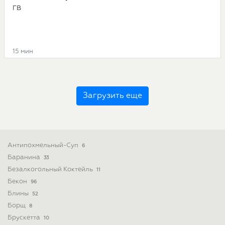
ГВ
15 мин
Загрузить еще
Антипохмельный-Суп
6
Баранина
33
Безалкогольный Коктейль
11
Бекон
96
Блины
52
Борщ
8
Брускетта
10