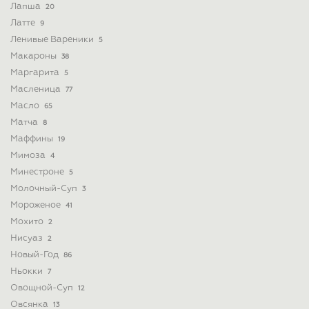
Лапша
20
Латте
9
Ленивые Вареники
5
Макароны
38
Маргарита
5
Масленица
77
Масло
65
Матча
8
Маффины
19
Мимоза
4
Минестроне
5
Молочный-Суп
3
Мороженое
41
Мохито
2
Нисуаз
2
Новый-Год
86
Ньокки
7
Овощной-Суп
12
Овсянка
13