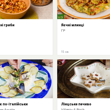
ні гриби
Яєчні млинці
ГР
15 хв
'є по-італійськи
Лінцське печиво
им Анурін
Villeroy & Boch