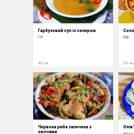
Гарбузовий суп із селерою
Соло
ГР
RB
40 хв
30 хв
Червона риба запечена з
Олів
овочами
Макс