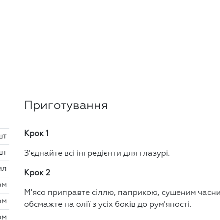
Приготування
Крок 1
шт
шт
З'єднайте всі інгредієнти для глазурі.
мл
Крок 2
ом
М'ясо приправте сіллю, паприкою, сушеним часник
ом
обсмажте на олії з усіх боків до рум'яності.
ом