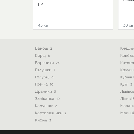
ГР
45 хв
30 хв
Банош
Кнедл
2
Борщ
Ковба
8
Вареники
Котле
24
Галушки
Круче
7
Голубці
Курячі
6
Гречка
Кутя
10
3
Драники
Львівс
3
Запіканка
Ліниві
19
Капусняк
Мачан
2
Картопляники
Млинц
2
Кисіль
3