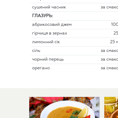
сушений часник
за смак
ГЛАЗУРЬ:
абрикосовий джем
100
гірчиця в зернах
25
лимонний сік
25 
сіль
за смак
чорний перець
за смак
орегано
за смак