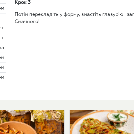
Крок 3
ом
Потім перекладіть у форму, змастіть глазур'ю і за
Смачного!
 г
 г
мл
ом
ом
ом