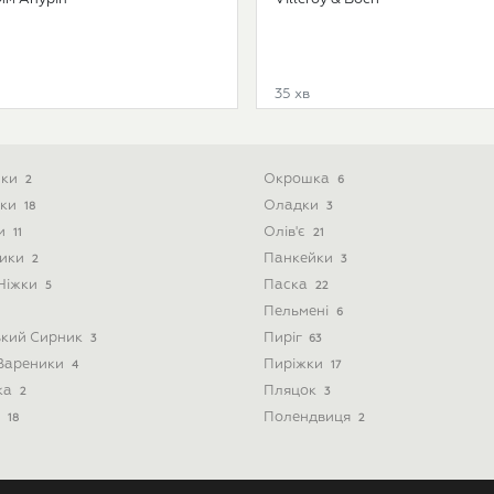
35 хв
ики
Окрошка
2
6
ски
Оладки
18
3
ти
Олів'є
11
21
ники
Панкейки
2
3
 Ніжки
Паска
5
22
Пельмені
6
ький Сирник
Пиріг
3
63
 Вареники
Пиріжки
4
17
ка
Пляцок
2
3
і
Полендвиця
18
2