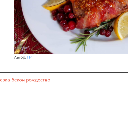
Автор:
ГР
езка
бекон
рождество