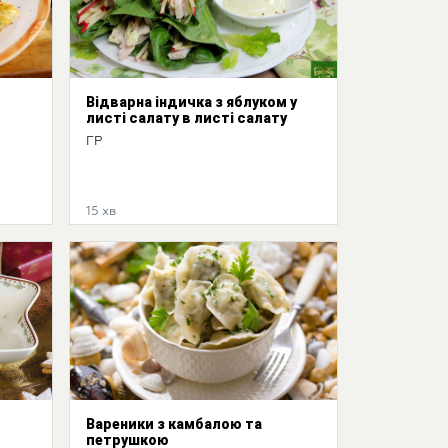
Відварна індичка з яблуком у
листі салату в листі салату
ГР
15 хв
Вареники з камбалою та
петрушкою