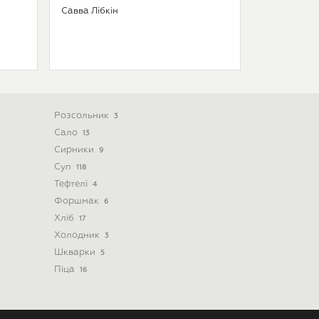
Савва Лібкін
Розсольник
3
Сало
13
Сирники
9
Суп
118
Тефтелі
4
Форшмак
6
Хліб
17
Холодник
3
Шкварки
5
Піца
16