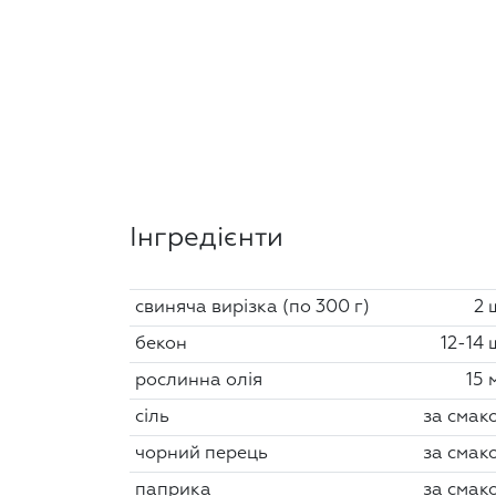
Інгредієнти
свиняча вирізка (по 300 г)
2 
бекон
12-14 
рослинна олія
15 
сіль
за смак
чорний перець
за смак
паприка
за смак