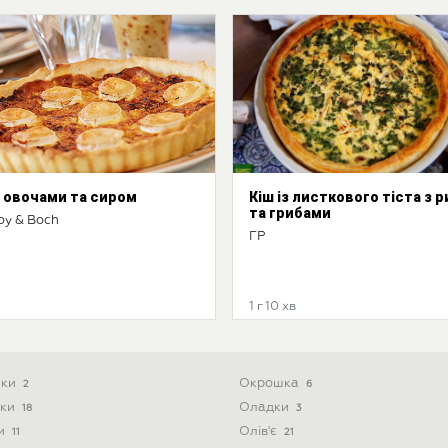
з овочами та сиром
Кіш із листкового тіста з 
та грибами
roy & Boch
ГР
1 г 10 хв
ики
Окрошка
2
6
ски
Оладки
18
3
ти
Олів'є
11
21