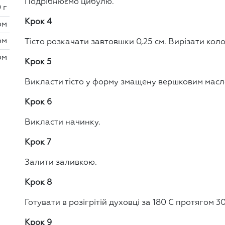
Подрібнюємо цибулю.
 г
Крок 4
ом
ом
Тісто розкачати завтовшки 0,25 см. Вирізати коло
ом
Крок 5
Викласти тісто у форму змащену вершковим масл
Крок 6
Викласти начинку.
Крок 7
Залити заливкою.
Крок 8
Готувати в розігрітій духовці за 180 С протягом 3
Крок 9