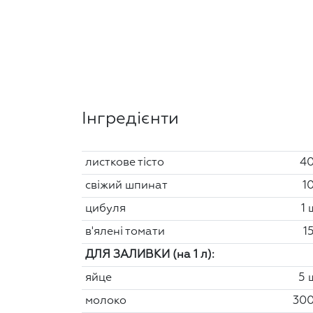
Інгредієнти
листкове тісто
40
свіжий шпинат
10
цибуля
1 
в'ялені томати
1
ДЛЯ ЗАЛИВКИ (на 1 л):
яйце
5 
молоко
300