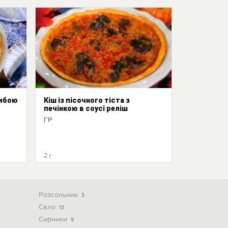
рибою
Кіш із пісочного тіста з
печінкою в соусі реліш
ГР
2 г
Розсольник
3
Сало
13
Сирники
9