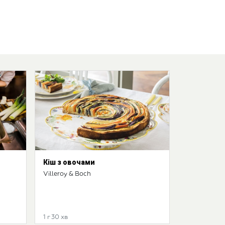
Кіш з овочами
Villeroy & Boch
1 г 30 хв