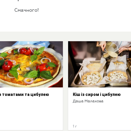
Смачного!
із томатами та цибулею
Кіш із сиром і цибулею
Даша Малахова
1 г