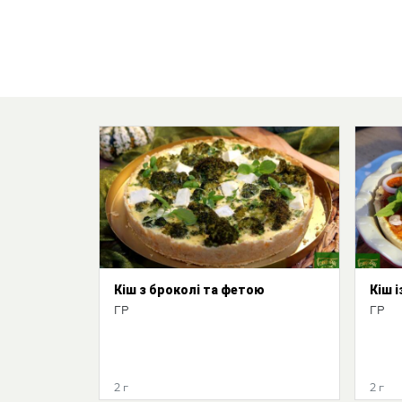
Кіш з броколі та фетою
Кіш 
ГР
ГР
2 г
2 г