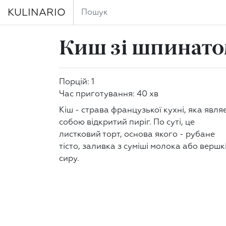
KULINARIO
Киш зі шпинато
Порцій: 1
Час приготування: 40 хв
Кіш - страва французької кухні, яка явля
собою відкритий пиріг. По суті, це
листковий торт, основа якого - рубане
тісто, заливка з суміші молока або вершкі
сиру.