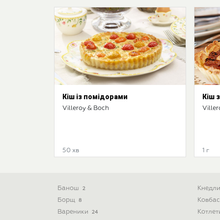
Кіш із помідорами
Кіш 
Villeroy & Boch
Ville
50 хв
1 г
Банош
Кнедл
2
Борщ
Ковба
8
Вареники
Котле
24