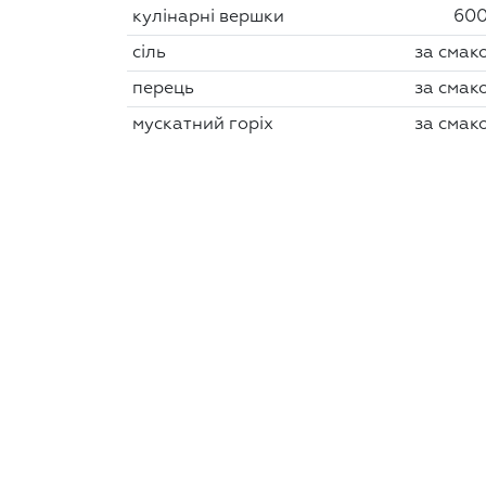
кулінарні вершки
600
сіль
за смак
перець
за смак
мускатний горіх
за смак