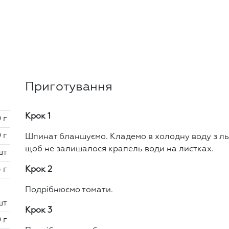
Приготування
Крок 1
 г
 г
Шпинат бланшуємо. Кладемо в холодну воду з л
щоб не залишалося крапель води на листках.
шт
5 г
Крок 2
Подрібнюємо томати.
шт
Крок 3
 г