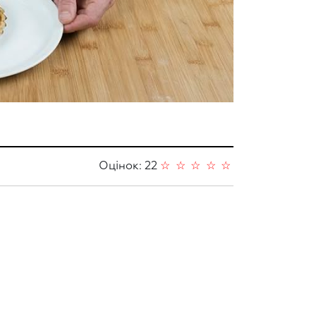
Оцінок: 22
☆
☆
☆
☆
☆