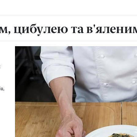
м, цибулею та в'ялен
є
в,