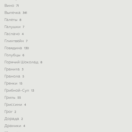
Вино
71
Выпечка
341
Галеты
8
Галушки
7
Гаспачо
4
Глинтвейн
7
Говядина
130
Голубцы
6
Горячий Шоколад
8
Гранита
3
Гранола
5
Гренки
15
Грибной-Суп
13
Гриль
55
Гриссини
4
Грог
2
Дорада
2
Драники
4