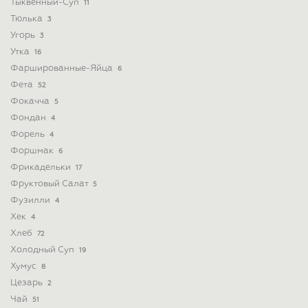
Тыквенный-Суп
11
Тюлька
3
Угорь
3
Утка
16
Фаршированные-Яйца
6
Фета
52
Фокачча
5
Фондан
4
Форель
4
Форшмак
6
Фрикадельки
17
Фруктовый Салат
5
Фузилли
4
Хек
4
Хлеб
72
Холодный Суп
19
Хумус
8
Цезарь
2
Чай
51