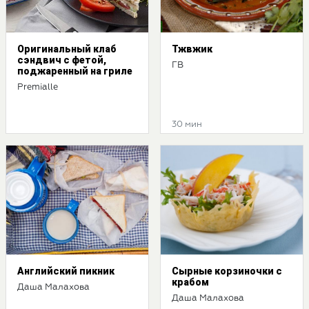
Оригинальный клаб
Тжвжик
сэндвич с фетой,
ГВ
поджаренный на гриле
Premialle
30 мин
Английский пикник
Сырные корзиночки с
крабом
Даша Малахова
Даша Малахова