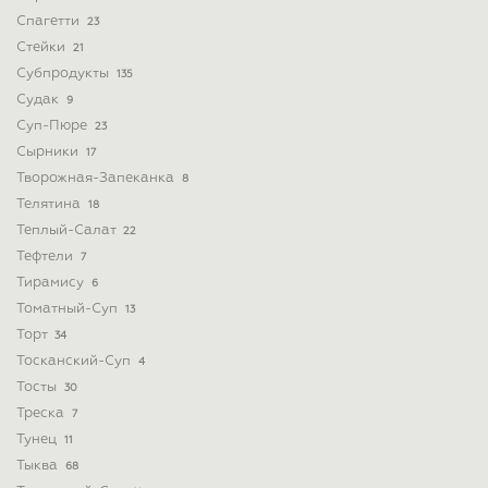
Спагетти
23
Стейки
21
Субпродукты
135
Судак
9
Суп-Пюре
23
Сырники
17
Творожная-Запеканка
8
Телятина
18
Теплый-Салат
22
Тефтели
7
Тирамису
6
Томатный-Суп
13
Торт
34
Тосканский-Суп
4
Тосты
30
Треска
7
Тунец
11
Тыква
68