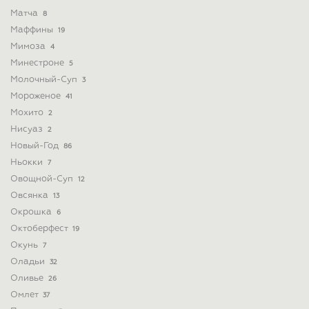
Матча
8
Маффины
19
Мимоза
4
Минестроне
5
Молочный-Суп
3
Мороженое
41
Мохито
2
Нисуаз
2
Новый-Год
86
Ньокки
7
Овощной-Суп
12
Овсянка
13
Окрошка
6
Октоберфест
19
Окунь
7
Оладьи
32
Оливье
26
Омлет
37