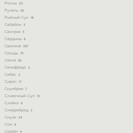
Роллы
20
Рулеты
26
Рыбный-Суп
18
Сабайон
3
Сангрия
3
Сардины
6
Свинина
267
Сельдь
73
Семга
62
Семифредо
2
Сибас
2
Сироп
17
Скумбрия
7
Сливочный-Суп
10
Слойки
6
Сморреброд
2
Смузи
24
Сом
6
Сорбет
4