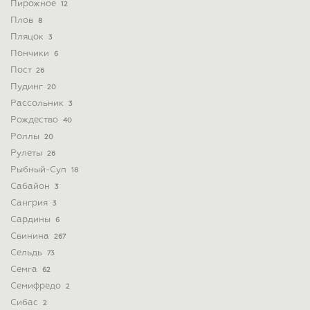
Пирожное
12
Плов
8
Пляцок
3
Пончики
6
Пост
26
Пудинг
20
Рассольник
3
Рождество
40
Роллы
20
Рулеты
26
Рыбный-Суп
18
Сабайон
3
Сангрия
3
Сардины
6
Свинина
267
Сельдь
73
Семга
62
Семифредо
2
Сибас
2