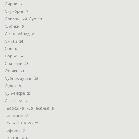
Сироп
17
Скумбрия
7
Сливочный-Суп
10
Слойки
6
Сморреброд
2
Смузи
24
Сом
6
Сорбет
4
Спагетти
23
Стейки
21
Субпродукты
135
Судак
9
Суп-Пюре
23
Сырники
17
Творожная-Запеканка
8
Телятина
18
Теплый-Салат
22
Тефтели
7
Тирамису
6