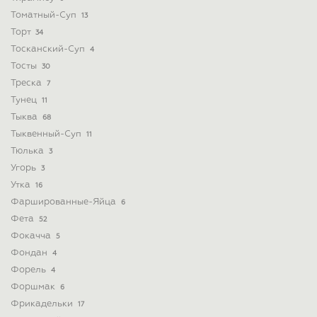
Томатный-Суп
13
Торт
34
Тосканский-Суп
4
Тосты
30
Треска
7
Тунец
11
Тыква
68
Тыквенный-Суп
11
Тюлька
3
Угорь
3
Утка
16
Фаршированные-Яйца
6
Фета
52
Фокачча
5
Фондан
4
Форель
4
Форшмак
6
Фрикадельки
17