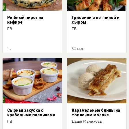
Рыбный пирог на
Гриссини с ветчиной и
кефире
сыром
ГВ
ГВ
1 ч
30 мин
Cырная закуска с
Карамельные блины на
крабовыми палочками
топленом молоке
ГВ
Даша Малахова