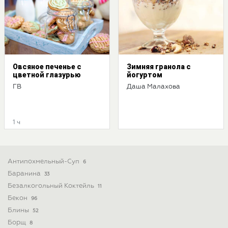
Овсяное печенье с
Зимняя гранола с
цветной глазурью
йогуртом
ГВ
Даша Малахова
1 ч
Антипохмельный-Суп
6
Баранина
33
Безалкогольный Коктейль
11
Бекон
96
Блины
52
Борщ
8