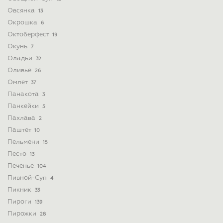
Овсянка
13
Окрошка
6
Октоберфест
19
Окунь
7
Оладьи
32
Оливье
26
Омлет
37
Панакота
3
Панкейки
5
Пахлава
2
Паштет
10
Пельмени
15
Песто
13
Печенье
104
Пивной-Суп
4
Пикник
33
Пироги
139
Пирожки
28