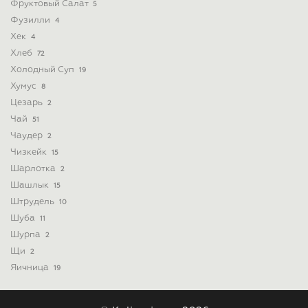
Фруктовый Салат
5
Фузилли
4
Хек
4
Хлеб
72
Холодный Суп
19
Хумус
8
Цезарь
2
Чай
51
Чаудер
2
Чизкейк
15
Шарлотка
2
Шашлык
15
Штрудель
10
Шуба
11
Шурпа
2
Щи
2
Яичница
19