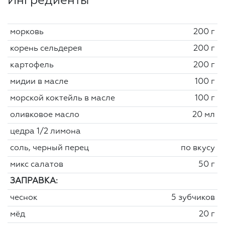
Ингредиенты
морковь
200 г
корень сельдерея
200 г
картофель
200 г
мидии в масле
100 г
морской коктейль в масле
100 г
оливковое масло
20 мл
цедра 1/2 лимона
соль, черный перец
по вкусу
микс салатов
50 г
ЗАПРАВКА:
чеснок
5 зубчиков
мёд
20 г