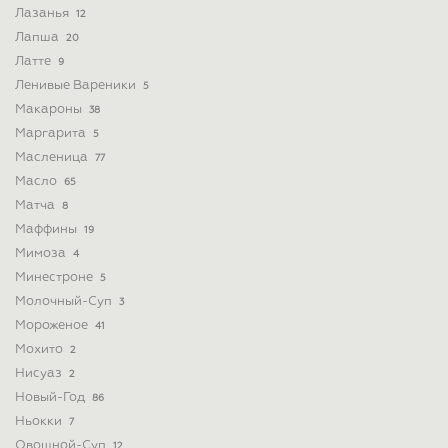
Лазанья
12
Лапша
20
Латте
9
Ленивые Вареники
5
Макароны
38
Маргарита
5
Масленица
77
Масло
65
Матча
8
Маффины
19
Мимоза
4
Минестроне
5
Молочный-Суп
3
Мороженое
41
Мохито
2
Нисуаз
2
Новый-Год
86
Ньокки
7
Овощной-Суп
12