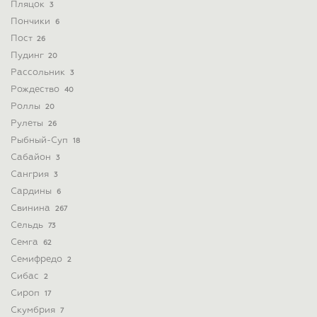
Пляцок
3
Пончики
6
Пост
26
Пудинг
20
Рассольник
3
Рождество
40
Роллы
20
Рулеты
26
Рыбный-Суп
18
Сабайон
3
Сангрия
3
Сардины
6
Свинина
267
Сельдь
73
Семга
62
Семифредо
2
Сибас
2
Сироп
17
Скумбрия
7