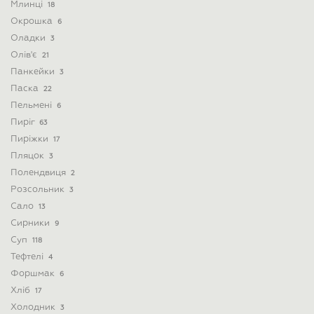
Млинці
18
Окрошка
6
Оладки
3
Олів'є
21
Панкейки
3
Паска
22
Пельмені
6
Пиріг
63
Пиріжки
17
Пляцок
3
Полендвиця
2
Розсольник
3
Сало
13
Сирники
9
Суп
118
Тефтелі
4
Форшмак
6
Хліб
17
Холодник
3