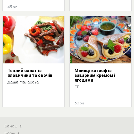
45 хв
Теплий салат із
Млинці катаєф із
яловичини та овочів
заварним кремом і
ягодами
Даша Малахова
ГР
30 хв
Банош
2
Борщ
8