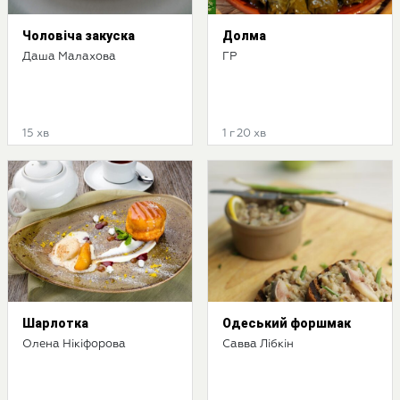
Чоловіча закуска
Долма
Даша Малахова
ГР
15 хв
1 г 20 хв
Шарлотка
Одеський форшмак
Олена Нікіфорова
Савва Лібкін