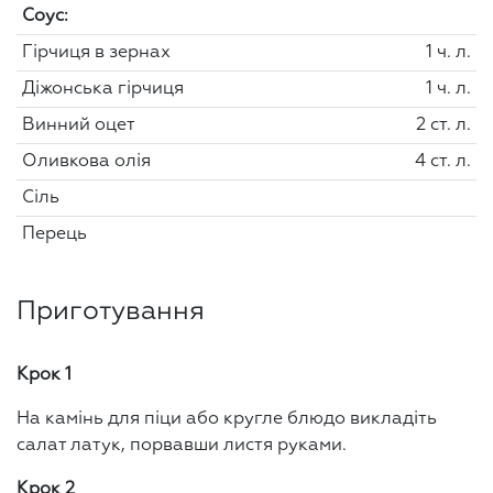
Соус:
Гірчиця в зернах
1 ч. л.
Діжонська гірчиця
1 ч. л.
Винний оцет
2 ст. л.
Оливкова олія
4 ст. л.
Сіль
Перець
Приготування
Крок 1
На камінь для піци або кругле блюдо викладіть
салат латук, порвавши листя руками.
Крок 2