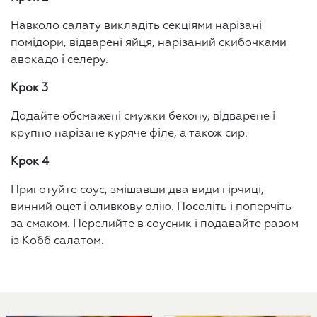
Навколо салату викладіть секціями нарізані
помідори, відварені яйця, нарізаний скибочками
авокадо і селеру.
Крок 3
Додайте обсмажені смужки бекону, відварене і
крупно нарізане куряче філе, а також сир.
Крок 4
Приготуйте соус, змішавши два види гірчиці,
винний оцет і оливкову олію. Посоліть і поперчіть
за смаком. Перелийте в соусник і подавайте разом
із Кобб салатом.