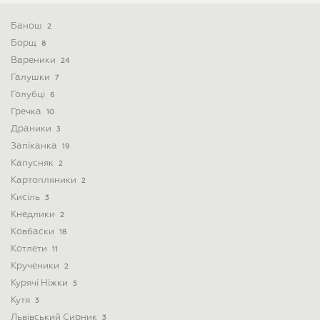
Банош
2
Борщ
8
Вареники
24
Галушки
7
Голубці
6
Гречка
10
Драники
3
Запіканка
19
Капусняк
2
Картопляники
2
Кисіль
3
Кнедлики
2
Ковбаски
18
Котлети
11
Крученики
2
Курячі Ніжки
5
Кутя
3
Львівський Сирник
3