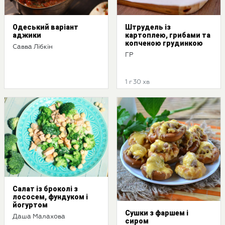
Одеський варіант
Штрудель із
аджики
картоплею, грибами та
копченою грудинкою
Савва Лібкін
ГР
1 г 30 хв
Салат із броколі з
лососем, фундуком і
йогуртом
Сушки з фаршем і
Даша Малахова
сиром