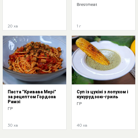
Brestmeat
20 хв
1 г
Паста "Кривава Мері"
Суп із цукіні з лопухом і
за рецептом Гордона
кукурудзою-гриль
Рамзі
ГР
ГР
30 хв
40 хв