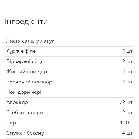
Інгредієнти
Листя салату латук
Куряче філе
1 шт
Відварені яйця
2 шт
Жовтий помідор
1 шт
Червоний помідор
1 шт
Помідори чері
Авокадо
1/2 шт
Стебло селери
2 шт
Сир
100 г
Смужки бекону
4 шт