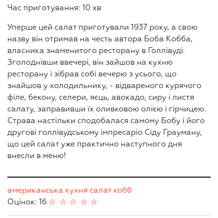
Час приготування: 10 хв
Уперше цей салат приготували 1937 року, а свою
назву він отримав на честь автора Боба Кобба,
власника знаменитого ресторану в Голлівуді.
Зголоднівши ввечері, він зайшов на кухню
ресторану і зібрав собі вечерю з усього, що
знайшов у холодильнику, - відвареного курячого
філе, бекону, селери, яєць, авокадо, сиру і листя
салату, заправивши їх оливковою олією і гірчицею.
Страва настільки сподобалася самому Бобу і його
другові голлівудському імпресаріо Сіду Грауману,
що цей салат уже практично наступного дня
внесли в меню!
американська кухня
салат
кобб
Оцінок: 16
☆
☆
☆
☆
☆