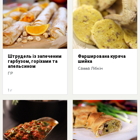
Штрудель із запеченим
Фарширована куряча
гарбузом, горіхами та
шийка
апельсином
Савва Лібкін
ГР
1 г