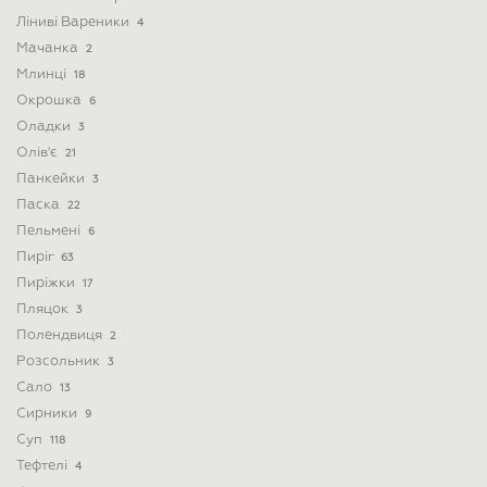
Ліниві Вареники
4
Мачанка
2
Млинці
18
Окрошка
6
Оладки
3
Олів'є
21
Панкейки
3
Паска
22
Пельмені
6
Пиріг
63
Пиріжки
17
Пляцок
3
Полендвиця
2
Розсольник
3
Сало
13
Сирники
9
Суп
118
Тефтелі
4