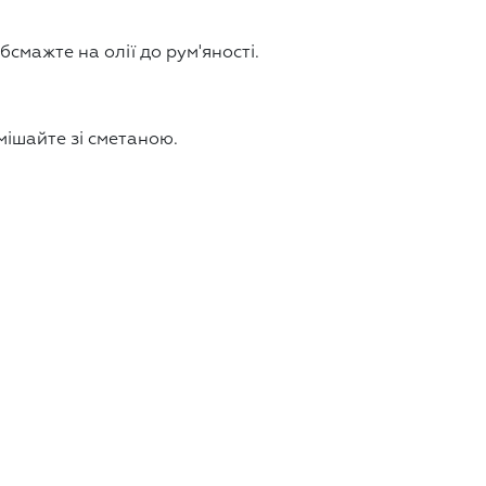
бсмажте на олії до рум'яності.
змішайте зі сметаною.