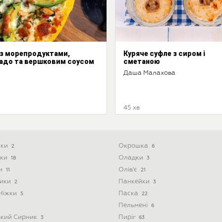
 з морепродуктами,
Куряче суфле з сиром і
адо та вершковим соусом
сметаною
Даша Малахова
45 хв
ики
Окрошка
2
6
ски
Оладки
18
3
ти
Олів'є
11
21
ники
Панкейки
2
3
 Ніжки
Паска
5
22
Пельмені
6
ький Сирник
Пиріг
3
63