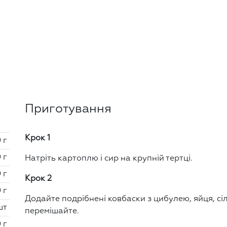
Приготування
Крок 1
 г
 г
Натріть картоплю і сир на крупній тертці.
 г
Крок 2
 г
Додайте подрібнені ковбаски з цибулею, яйця, сіл
шт
перемішайте.
 г