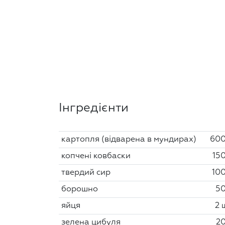
Інгредієнти
картопля (відварена в мундирах)
600
копчені ковбаски
150
твердий сир
100
борошно
50
яйця
2 
зелена цибуля
20