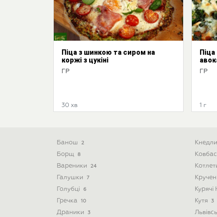
Піца з шинкою та сиром на
Піца
коржі з цукіні
авок
ГР
ГР
30 хв
1 г
Банош
Кнедл
2
Борщ
Ковба
8
Вареники
Котле
24
Галушки
Круче
7
Голубці
Курячі
6
Гречка
Кутя
10
3
Драники
Львівс
3