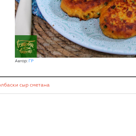
Автор:
ГР
олбаски
сыр
сметана