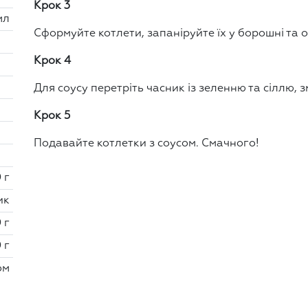
Крок 3
мл
Сформуйте котлети, запаніруйте їх у борошні та о
Крок 4
Для соусу перетріть часник із зеленню та сіллю, 
Крок 5
Подавайте котлетки з соусом. Смачного!
 г
ик
 г
 г
ом