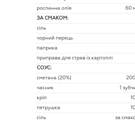
рослинна олія
60 
ЗА СМАКОМ:
сіль
чорний перець
паприка
приправа для страв із картоплі
СОУС:
сметана (20%)
200
часник
1 зубч
кріп
10
петрушка
10
сіль
за смак