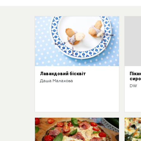
Лавандовий бісквіт
Піка
сир
Даша Малахова
DW