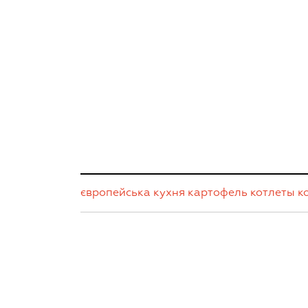
європейська кухня
картофель
котлеты
к