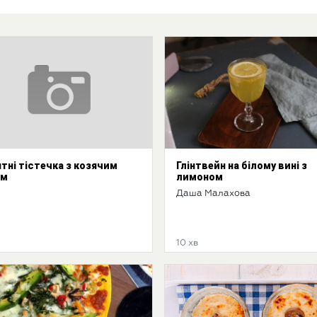
нтні тістечка з козячим
Глінтвейн на білому вині з
ом
лимоном
Даша Малахова
10 хв