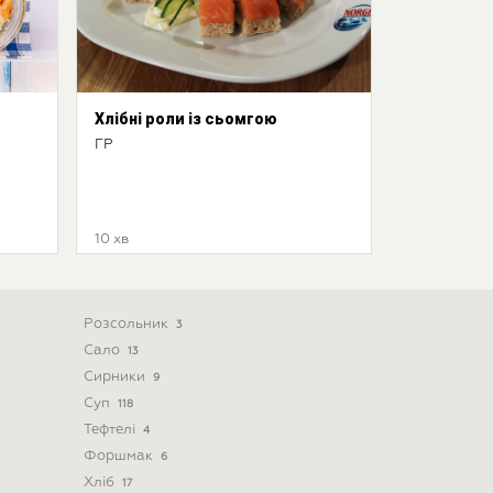
Хлібні роли із сьомгою
ГР
10 хв
Розсольник
3
Сало
13
Сирники
9
Суп
118
Тефтелі
4
Форшмак
6
Хліб
17