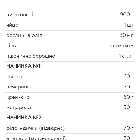
листкове тісто
900 г
яйце
1 шт
рослинна олія
30 мл
сіль
за смаком
пшеничне борошно
1 ст. л.
НАЧИНКА №1:
шинка
60 г
печериці
50 г
крем-сир
60 г
моцарела
50 г
НАЧИНКА №2:
філе індички (відварне)
70 г
ананаси (консервовані)
70 г