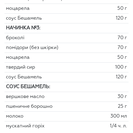
моцарела
50 г
соус Бешамель
120 г
НАЧИНКА №3:
броколі
70 г
помідори (без шкірки)
70 г
моцарела
50 г
твердий сир
100 г
соус Бешамель
120 г
СОУС БЕШАМЕЛЬ:
вершкове масло
30 г
пшеничне борошно
25 г
молоко
300 мл
мускатний горіх
1/4 ч. л.