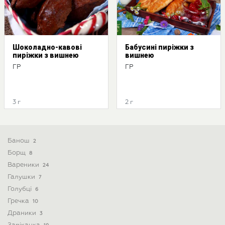
Шоколадно-кавові
Бабусині пиріжки з
пиріжки з вишнею
вишнею
ГР
ГР
3 г
2 г
Банош
2
Борщ
8
Вареники
24
Галушки
7
Голубці
6
Гречка
10
Драники
3