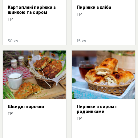
Картопляні пиріжки з
Пиріжки з хліба
шинкою та сиром
ГР
ГР
30 хв
15 хв
Швидкі пиріжки
Пиріжки з сиром і
родзинками
ГР
ГР