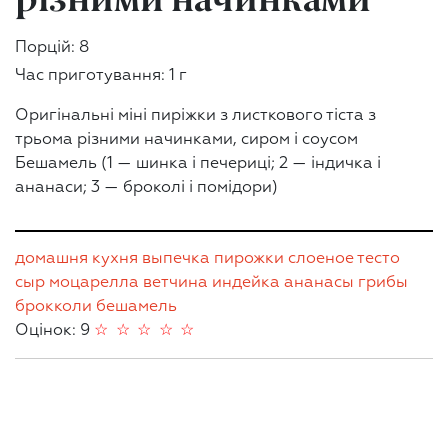
Порцій: 8
Час приготування: 1 г
Оригінальні міні пиріжки з листкового тіста з
трьома різними начинками, сиром і соусом
Бешамель (1 — шинка і печериці; 2 — індичка і
ананаси; 3 — броколі і помідори)
домашня кухня
выпечка
пирожки
слоеное тесто
сыр
моцарелла
ветчина
индейка
ананасы
грибы
брокколи
бешамель
Оцінок: 9
☆
☆
☆
☆
☆