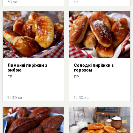
30 хв
1 г
Лимонні пиріжки з
Солодкі пиріжки з
рибою
горохом
ГР
ГР
1 г 30 хв
1 г 30 хв