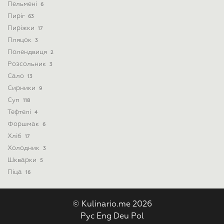
Пельмені
6
Пиріг
63
Пиріжки
17
Пляцок
3
Полендвиця
2
Розсольник
3
Сало
13
Сирники
9
Суп
118
Тефтелі
4
Форшмак
6
Хліб
17
Холодник
3
Шкварки
5
Піца
16
© Kulinario.me 2026
Рус
Eng
Deu
Pol