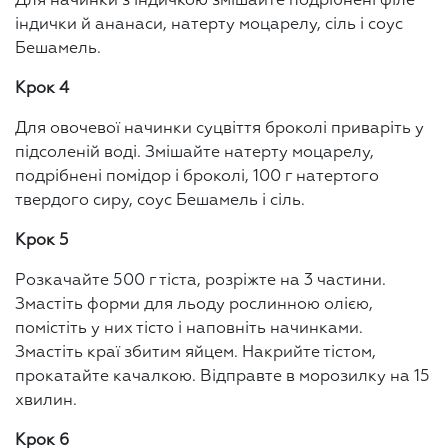
Для начинки з індичкою змішайте подрібнені філе
індички й ананаси, натерту моцарелу, сіль і соус
Бешамель.
Крок 4
Для овочевої начинки суцвіття броколі приваріть у
підсоленій воді. Змішайте натерту моцарелу,
подрібнені помідор і броколі, 100 г натертого
твердого сиру, соус Бешамель і сіль.
Крок 5
Розкачайте 500 г тіста, розріжте на 3 частини.
Змастіть форми для льоду рослинною олією,
помістіть у них тісто і наповніть начинками.
Змастіть краї збитим яйцем. Накрийте тістом,
прокатайте качалкою. Відправте в морозилку на 15
хвилин.
Крок 6