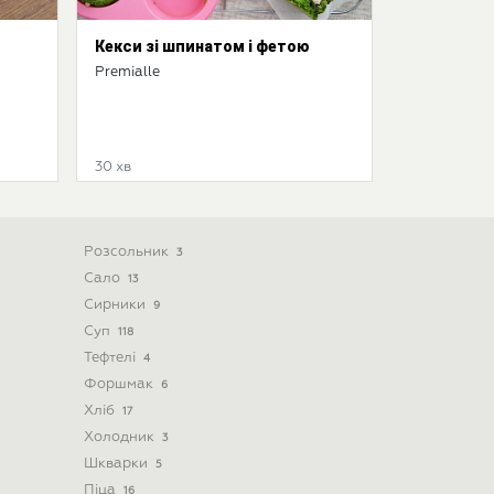
Кекси зі шпинатом і фетою
Premialle
30 хв
Розсольник
3
Сало
13
Сирники
9
Суп
118
Тефтелі
4
Форшмак
6
Хліб
17
Холодник
3
Шкварки
5
Піца
16