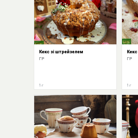
Кекс зі штрейзелем
Кекс
ГР
ГР
1 г
1 г