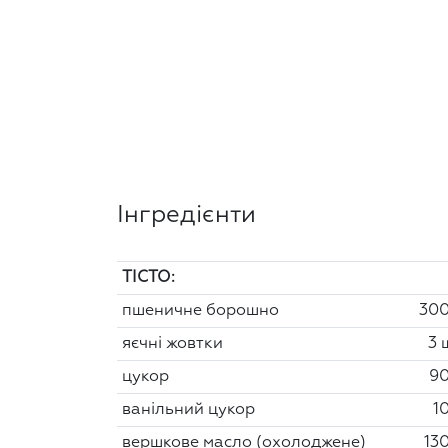
Інгредієнти
ТІСТО:
пшеничне борошно
300
яєчні жовтки
3 
цукор
90
ванільний цукор
10
вершкове масло (охолоджене)
130