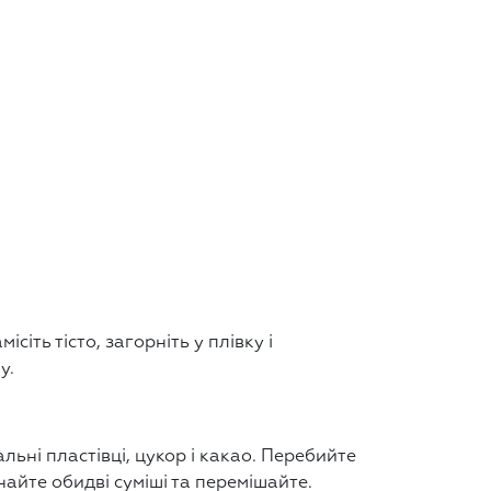
сіть тісто, загорніть у плівку і
у.
льні пластівці, цукор і какао. Перебийте
днайте обидві суміші та перемішайте.