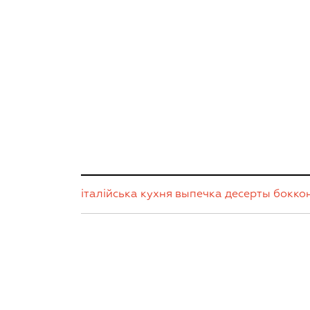
італійська кухня
выпечка
десерты
бокко