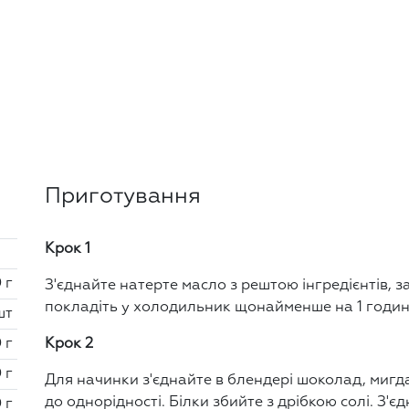
Приготування
Крок 1
 г
З'єднайте натерте масло з рештою інгредієнтів, замі
покладіть у холодильник щонайменше на 1 годин
шт
 г
Крок 2
 г
Для начинки з'єднайте в блендері шоколад, мигда
до однорідності. Білки збийте з дрібкою солі. З'є
 г