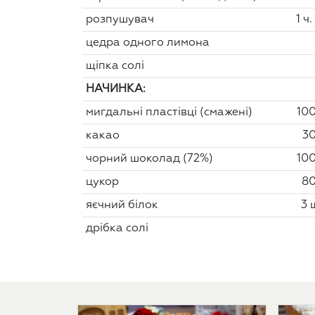
розпушувач
1 ч.
цедра одного лимона
щіпка солі
НАЧИНКА:
мигдальні пластівці (смажені)
100
какао
30
чорний шоколад (72%)
100
цукор
80
яєчний білок
3 
дрібка солі