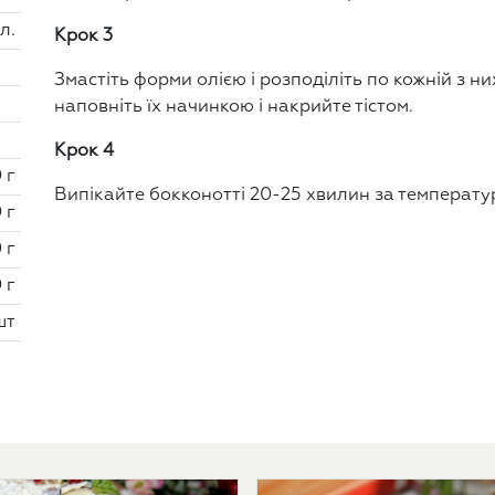
 л.
Крок 3
Змастіть форми олією і розподіліть по кожній з них
наповніть їх начинкою і накрийте тістом.
Крок 4
 г
Випікайте бокконотті 20-25 хвилин за температур
 г
 г
 г
шт