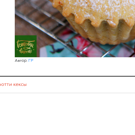
Автор:
ГР
нотти
кексы