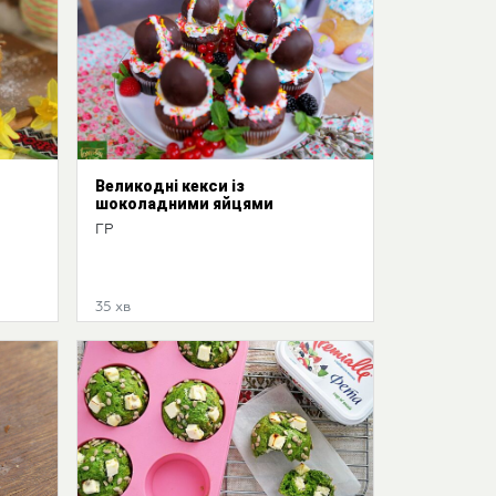
Великодні кекси із
шоколадними яйцями
ГР
35 хв