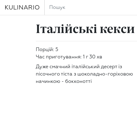
KULINARIO
Італійські кекс
Порцій: 5
Час приготування: 1 г 30 хв
Дуже смачний італійський десерт із
пісочного тіста з шоколадно-горіховою
начинкою - бокконотті