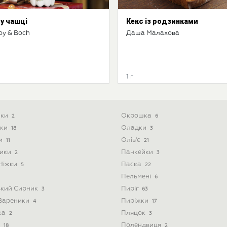
 у чашці
Кекс із родзинками
roy & Boch
Даша Малахова
1 г
ики
Окрошка
2
6
ски
Оладки
18
3
ти
Олів'є
11
21
ники
Панкейки
2
3
 Ніжки
Паска
5
22
Пельмені
6
ький Сирник
Пиріг
3
63
 Вареники
Пиріжки
4
17
ка
Пляцок
2
3
і
Полендвиця
18
2