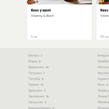
Кекс у кухлі
Кекс
Villeroy & Boch
Ville
5 хв
30 хв
Банош
Кнедл
2
Борщ
Ковба
8
Вареники
Котле
24
Галушки
Круче
7
Голубці
Курячі
6
Гречка
Кутя
10
3
Драники
Львівс
3
Запіканка
Ліниві
19
Капусняк
Мачан
2
Картопляники
Млинц
2