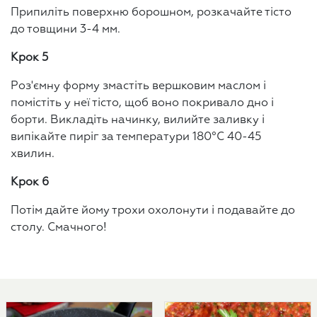
Припиліть поверхню борошном, розкачайте тісто
до товщини 3-4 мм.
Крок 5
Роз'ємну форму змастіть вершковим маслом і
помістіть у неї тісто, щоб воно покривало дно і
борти. Викладіть начинку, вилийте заливку і
випікайте пиріг за температури 180°C 40-45
хвилин.
Крок 6
Потім дайте йому трохи охолонути і подавайте до
столу. Смачного!