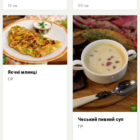
15 хв
50 хв
Яєчні млинці
ГР
Чеський пивний суп
ГР