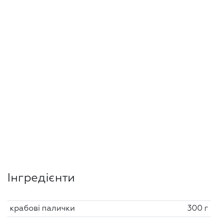
Інгредієнти
крабові палички
300 г