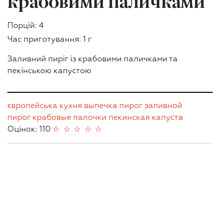
крабовими паличками
Порцій: 4
Час приготування: 1 г
Заливний пиріг із крабовими паличками та
пекінською капустою
європейська кухня
выпечка
пирог
заливной
пирог
крабовые палочки
пекинская капуста
Оцінок: 110
☆
☆
☆
☆
☆