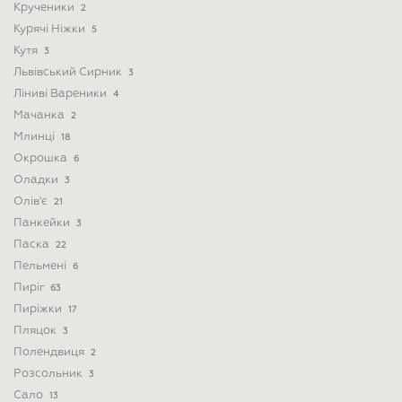
Крученики
2
Курячі Ніжки
5
Кутя
3
Львівський Сирник
3
Ліниві Вареники
4
Мачанка
2
Млинці
18
Окрошка
6
Оладки
3
Олів'є
21
Панкейки
3
Паска
22
Пельмені
6
Пиріг
63
Пиріжки
17
Пляцок
3
Полендвиця
2
Розсольник
3
Сало
13