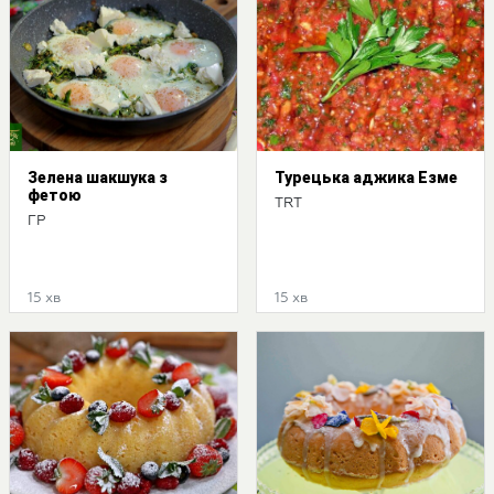
Зелена шакшука з
Турецька аджика Езме
фетою
TRT
ГР
15 хв
15 хв