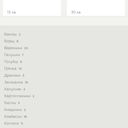
15 хв
30 хв
Банош
2
Борщ
8
Вареники
24
Галушки
7
Голубці
6
Гречка
10
Драники
3
Запіканка
19
Капусняк
2
Картопляники
2
Кисіль
3
Кнедлики
2
Ковбаски
18
Котлети
11