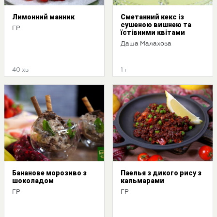
Лимонний манник
Сметанний кекс із
сушеною вишнею та
ГР
їстівними квітами
Даша Малахова
40 хв
1 г
Бананове морозиво з
Паелья з дикого рису з
шоколадом
кальмарами
ГР
ГР