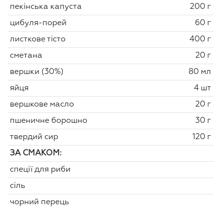
пекінська капуста
200 г
цибуля-порей
60 г
листкове тісто
400 г
сметана
20 г
вершки (30%)
80 мл
яйця
4 шт
вершкове масло
20 г
пшеничне борошно
30 г
твердий сир
120 г
ЗА СМАКОМ:
спеції для риби
сіль
чорний перець