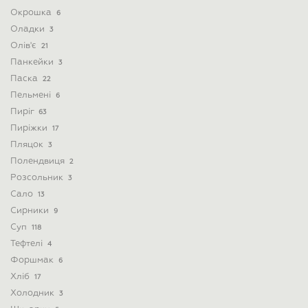
Окрошка
6
Оладки
3
Олів'є
21
Панкейки
3
Паска
22
Пельмені
6
Пиріг
63
Пиріжки
17
Пляцок
3
Полендвиця
2
Розсольник
3
Сало
13
Сирники
9
Суп
118
Тефтелі
4
Форшмак
6
Хліб
17
Холодник
3