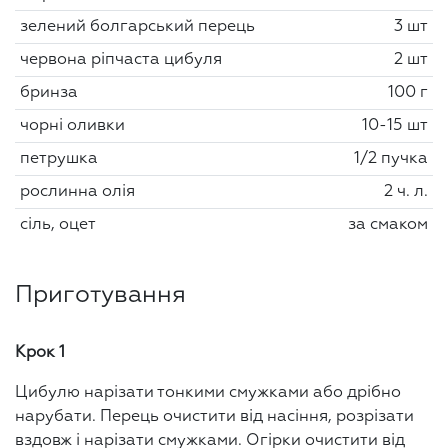
зелений болгарський перець
3 шт
червона ріпчаста цибуля
2 шт
бринза
100 г
чорні оливки
10-15 шт
петрушка
1/2 пучка
рослинна олія
2 ч. л.
сіль, оцет
за смаком
Приготування
Крок 1
Цибулю нарізати тонкими смужками або дрібно
нарубати. Перець очистити від насіння, розрізати
вздовж і нарізати смужками. Огірки очистити від