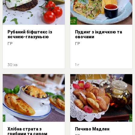
Рубаний біфштекс із
Пудинг з індичкою та
яєчнею-глазуньєю
овочами
ГР
ГР
30 хв
1 г
Хлібна страта з
Печиво Мадлен
грибами та сиром