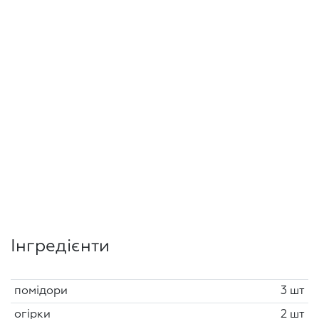
Інгредієнти
помідори
3 шт
огірки
2 шт