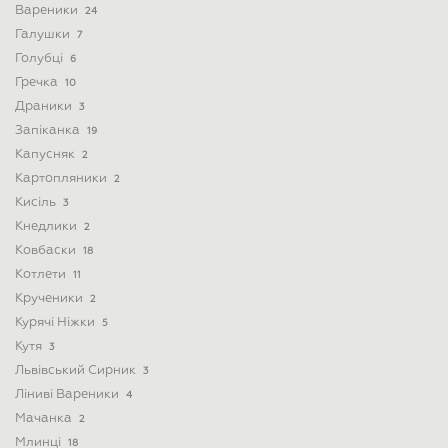
Вареники
24
Галушки
7
Голубці
6
Гречка
10
Драники
3
Запіканка
19
Капусняк
2
Картопляники
2
Кисіль
3
Кнедлики
2
Ковбаски
18
Котлети
11
Крученики
2
Курячі Ніжки
5
Кутя
3
Львівський Сирник
3
Ліниві Вареники
4
Мачанка
2
Млинці
18