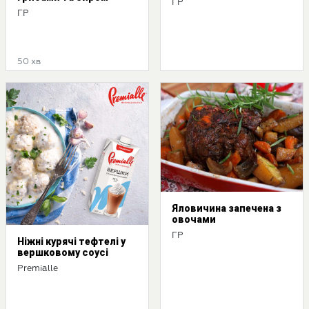
ГР
ГР
50 хв
Яловичина запечена з
овочами
ГР
Ніжні курячі тефтелі у
вершковому соусі
Premialle