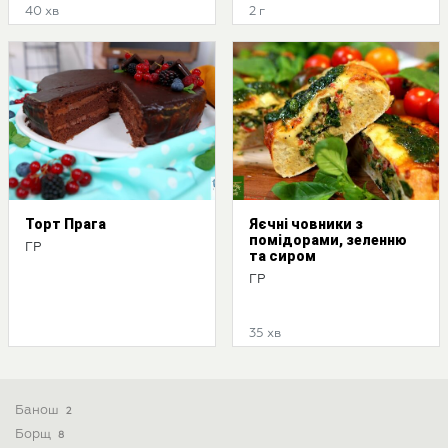
40 хв
2 г
Торт Прага
Яєчні човники з
помідорами, зеленню
ГР
та сиром
ГР
35 хв
Банош
2
Борщ
8