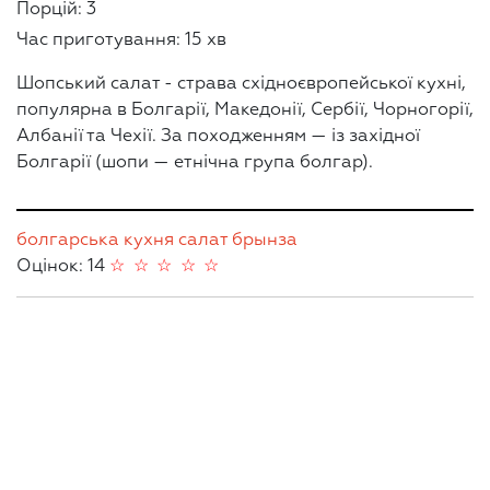
Порцій: 3
Час приготування: 15 хв
Шопський салат - страва східноєвропейської кухні,
популярна в Болгарії, Македонії, Сербії, Чорногорії,
Албанії та Чехії. За походженням — із західної
Болгарії (шопи — етнічна група болгар).
болгарська кухня
салат
брынза
Оцінок: 14
☆
☆
☆
☆
☆