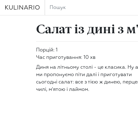
KULINARIO
Салат із дині з 
Порцій: 1
Час приготування: 10 хв
Диня на літньому столі - це класика. Ну 
ми пропонуємо піти далі і приготувати
сьогодні салат: все з тією ж динею, перц
чилі, м'ятою і лаймом.