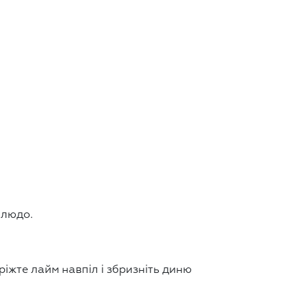
блюдо.
ріжте лайм навпіл і збризніть диню