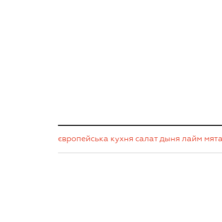
європейська кухня
салат
дыня
лайм
мят