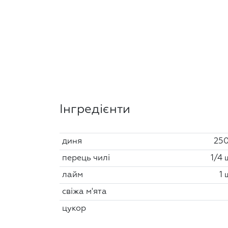
Інгредієнти
диня
250
перець чилі
1/4 
лайм
1 
свіжа м'ята
цукор