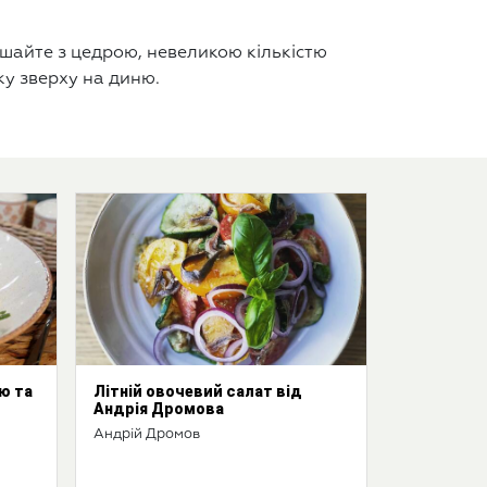
мішайте з цедрою, невеликою кількістю
ку зверху на диню.
ою та
Літній овочевий салат від
Андрія Дромова
Андрій Дромов