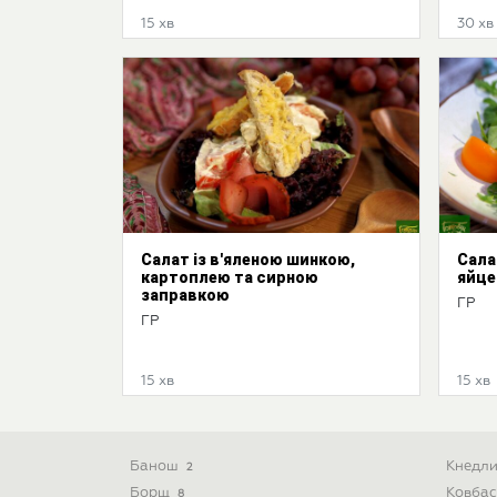
15 хв
30 хв
Салат із в'яленою шинкою,
Сала
картоплею та сирною
яйце
заправкою
ГР
ГР
15 хв
15 хв
Банош
Кнедл
2
Борщ
Ковба
8