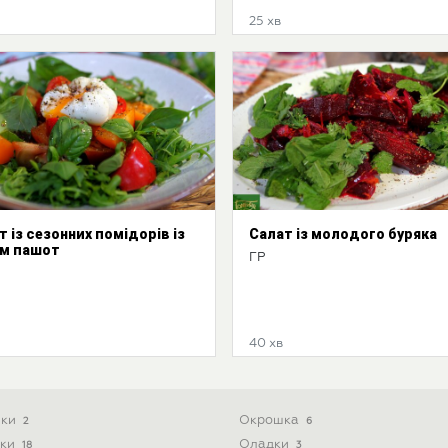
25 хв
т із сезонних помідорів із
Салат із молодого буряка
м пашот
ГР
40 хв
ики
Окрошка
2
6
ски
Оладки
18
3