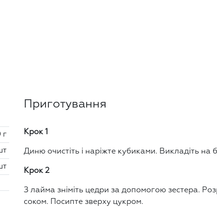
Приготування
Крок 1
 г
шт
Диню очистіть і наріжте кубиками. Викладіть на 
шт
Крок 2
З лайма зніміть цедри за допомогою зестера. Роз
соком. Посипте зверху цукром.