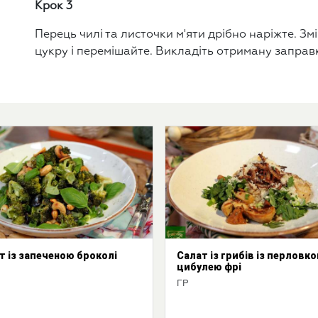
Крок 3
Перець чилі та листочки м'яти дрібно наріжте. З
цукру і перемішайте. Викладіть отриману заправ
т із запеченою броколі
Салат із грибів із перловк
цибулею фрі
ГР