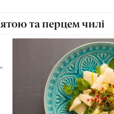
м'ятою та перцем чилі
а
ем