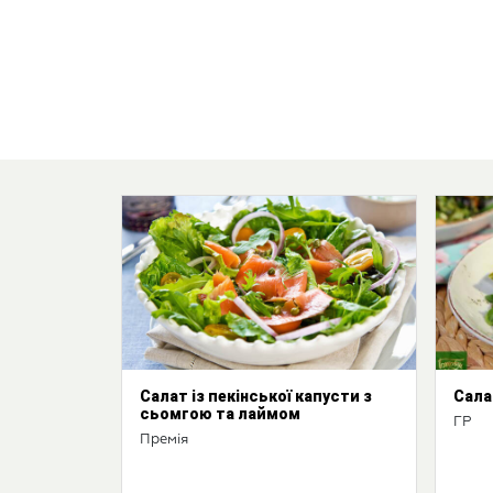
Салат із пекінської капусти з
Сала
сьомгою та лаймом
ГР
Премія