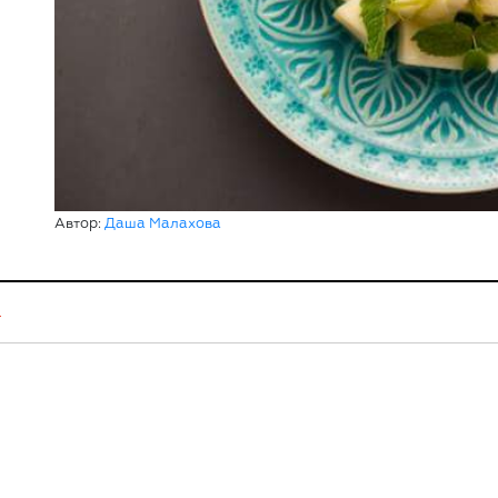
Автор:
Даша Малахова
а