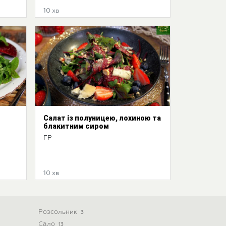
10 хв
Салат із полуницею, лохиною та
блакитним сиром
ГР
10 хв
Розсольник
3
Сало
13