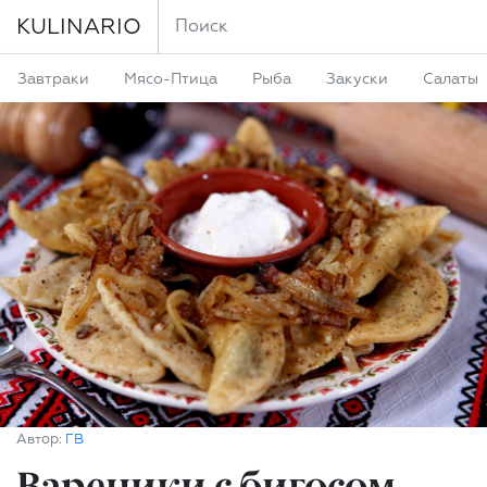
KULINARIO
Завтраки
Мясо-Птица
Рыба
Закуски
Салаты
Автор:
ГВ
Вареники с бигосом