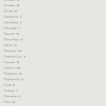
32
Оливье
26
Омлет
37
Панакота
3
Панкейки
5
Пахлава
2
Паштет
10
Пельмени
15
Песто
13
Печенье
104
Пивной-Суп
4
Пикник
33
Пироги
139
Пирожки
28
Пирожное
12
Плов
8
Пляцок
3
Пончики
6
Пост
26