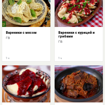
Вареники с мясом
Вареники с курицей и
грибами
ГВ
ГВ
1 ч
1 ч