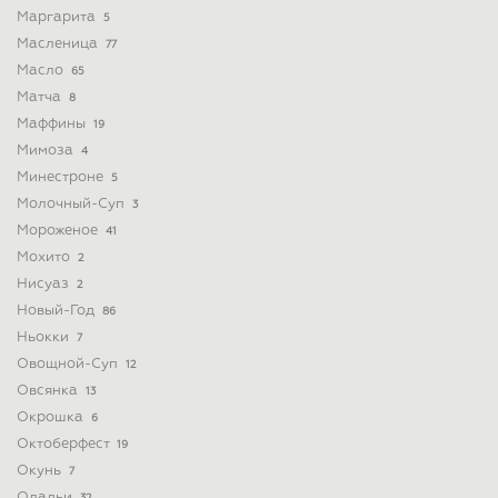
Маргарита
5
Масленица
77
Масло
65
Матча
8
Маффины
19
Мимоза
4
Минестроне
5
Молочный-Суп
3
Мороженое
41
Мохито
2
Нисуаз
2
Новый-Год
86
Ньокки
7
Овощной-Суп
12
Овсянка
13
Окрошка
6
Октоберфест
19
Окунь
7
Оладьи