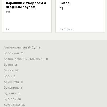
Вареники с творогом и
Бигос
ягодным соусом
ГВ
ГВ
1 ч
1 ч 30 мин
Антипохмельный-Суп
6
Баранина
33
Безалкогольный Коктейль
11
Бекон
96
Блины
52
Борщ
8
Брускетта
10
Буженина
8
Булочки
21
Бургеры
10
Бутерброд
26