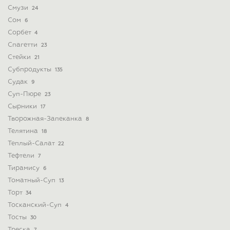
Смузи
24
Сом
6
Сорбет
4
Спагетти
23
Стейки
21
Субпродукты
135
Судак
9
Суп-Пюре
23
Сырники
17
Творожная-Запеканка
8
Телятина
18
Теплый-Салат
22
Тефтели
7
Тирамису
6
Томатный-Суп
13
Торт
34
Тосканский-Суп
4
Тосты
30
Треска