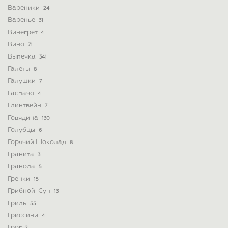
Вареники
24
Варенье
31
Винегрет
4
Вино
71
Выпечка
341
Галеты
8
Галушки
7
Гаспачо
4
Глинтвейн
7
Говядина
130
Голубцы
6
Горячий Шоколад
8
Гранита
3
Гранола
5
Гренки
15
Грибной-Суп
13
Гриль
55
Гриссини
4
Грог