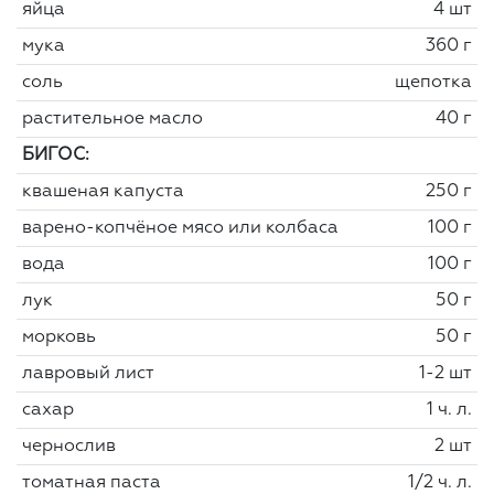
яйца
4 шт
мука
360 г
соль
щепотка
растительное масло
40 г
БИГОС:
квашеная капуста
250 г
варено-копчёное мясо или колбаса
100 г
вода
100 г
лук
50 г
морковь
50 г
лавровый лист
1-2 шт
сахар
1 ч. л.
чернослив
2 шт
томатная паста
1/2 ч. л.