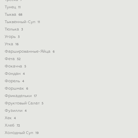
7
Тунец
11
Тыква
68
Тыквенный-Суп
11
Тюлька
3
Угорь
3
Утка
16
Фаршированные-Яйца
6
Фета
52
Фокачча
5
Фондан
4
Форель
4
Форшмак
6
Фрикадельки
17
Фруктовый Салат
5
Фузилли
4
Хек
4
Хлеб
72
Холодный Суп
19