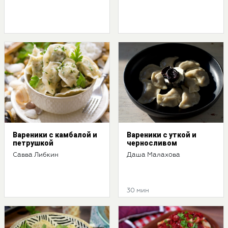
Вареники с камбалой и
Вареники с уткой и
петрушкой
черносливом
Савва Либкин
Даша Малахова
30 мин