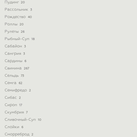
Пудинг
20
Рассольник
3
Рождество
40
Роллы
20
Рулеты
26
Рыбный-Суп
18
Сабайон
3
Сангрия
3
Сардины
6
Свинина
267
Сельдь
73
Семга
62
Семифредо
2
Сибас
2
Сироп
17
Скумбрия
7
Сливочный-Суп
10
Слойки
6
Сморреброд
2