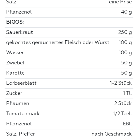
Salz
eine Prise
Pflanzenöl
40 g
BIGOS:
Sauerkraut
250 g
gekochtes geräuchertes Fleisch oder Wurst
100 g
Wasser
100 g
Zwiebel
50 g
Karotte
50 g
Lorbeerblatt
1-2 Stück
Zucker
1 Tl.
Pflaumen
2 Stück
Tomatenmark
1/2 Teel.
Pflanzenöl
1 Eßl.
Salz, Pfeffer
nach Geschmack