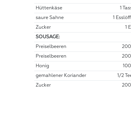
Hüttenkäse
1 Tas
saure Sahne
1 Esslöf
Zucker
1 
SOUSAGE:
Preiselbeeren
200
Preiselbeeren
200
Honig
100
gemahlener Koriander
1/2 Te
Zucker
200