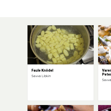
Faule Knödel
Vare
Peter
Savva Libkin
Savva