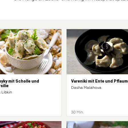
nyky mit Scholle und
Vareniki mit Ente und Pflau
silie
Dasha Malahova
 Libkin
30 Min.