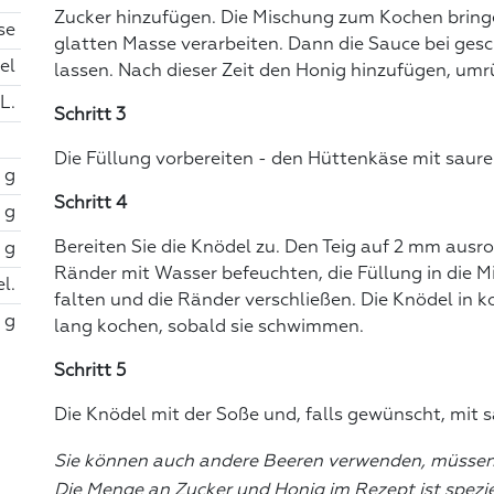
Zucker hinzufügen. Die Mischung zum Kochen bringe
se
glatten Masse verarbeiten. Dann die Sauce bei ges
fel
lassen. Nach dieser Zeit den Honig hinzufügen, um
EL.
Schritt 3
Die Füllung vorbereiten - den Hüttenkäse mit saure
 g
Schritt 4
 g
Bereiten Sie die Knödel zu. Den Teig auf 2 mm ausro
 g
Ränder mit Wasser befeuchten, die Füllung in die Mit
el.
falten und die Ränder verschließen. Die Knödel in
 g
lang kochen, sobald sie schwimmen.
Schritt 5
Die Knödel mit der Soße und, falls gewünscht, mit s
Sie können auch andere Beeren verwenden, müssen 
Die Menge an Zucker und Honig im Rezept ist spezie