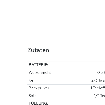
Zutaten
BATTERIE:
Weizenmehl
0,5 
Kefir
2/3 Tas
Backpulver
1 Teelöf
Salz
1/2 Te
FÜLLUNG: