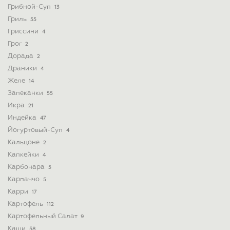
Грибной-Суп
13
Гриль
55
Гриссини
4
Грог
2
Дорада
2
Драники
4
Желе
14
Запеканки
55
Икра
21
Индейка
47
Йогуртовый-Суп
4
Кальцоне
2
Капкейки
4
Карбонара
5
Карпаччо
5
Карри
17
Картофель
112
Картофельный Салат
9
Каши
58