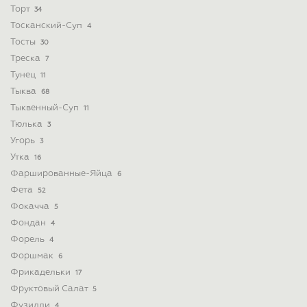
Торт
34
Тосканский-Суп
4
Тосты
30
Треска
7
Тунец
11
Тыква
68
Тыквенный-Суп
11
Тюлька
3
Угорь
3
Утка
16
Фаршированные-Яйца
6
Фета
52
Фокачча
5
Фондан
4
Форель
4
Форшмак
6
Фрикадельки
17
Фруктовый Салат
5
Фузилли
4