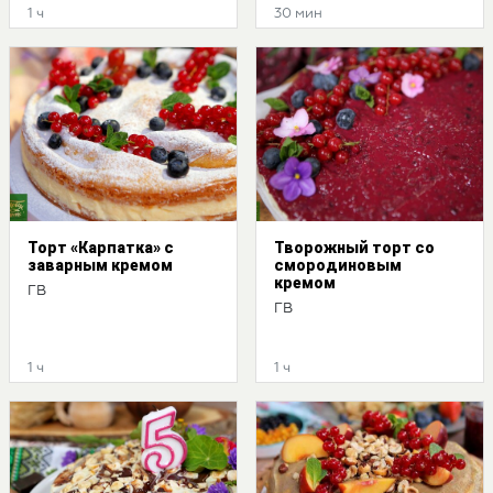
1 ч
30 мин
Торт «Карпатка» с
Творожный торт со
заварным кремом
смородиновым
кремом
ГВ
ГВ
1 ч
1 ч