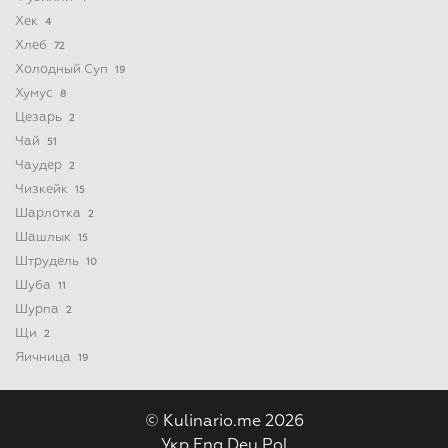
Хек
4
Хлеб
72
Холодный Суп
19
Хумус
8
Цезарь
2
Чай
51
Чаудер
2
Чизкейк
15
Шарлотка
2
Шашлык
15
Штрудель
10
Шуба
11
Шурпа
2
Щи
2
Яичница
19
© Kulinario.me 2026
Укр
Eng
Deu
Pol