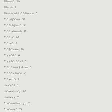
Лапша
20
Латте
9
Ленивые Вареники
5
Макароны
38
Маргарита
5
Масленица
77
Масло
65
Матча
8
Маффины
19
Мимоза
4
Минестроне
5
Молочный-Суп
3
Мороженое
41
Мохито
2
Нисуаз
2
Новый-Год
86
Ньокки
7
Овощной-Суп
12
Овсянка
13