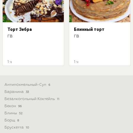
Торт Зебра
Блинный торт
ГВ
ГВ
1 ч
1 ч
Антипохмельный-Суп
6
Баранина
33
Безалкогольный Коктейль
11
Бекон
96
Блины
52
Борщ
8
Брускетта
10