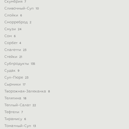
Скумбрия
7
Сливочный-Суп
10
Слойки
6
Сморреброд
2
Смузи
24
Сом
6
Сорбет
4
Спагетти
23
Стейки
21
Субпродукты
135
Судак
9
Суп-Пюре
23
Сырники
17
Творожная-Запеканка
8
Телятина
18
Теплый-Салат
22
Тефтели
7
Тирамису
6
Томатный-Суп
13