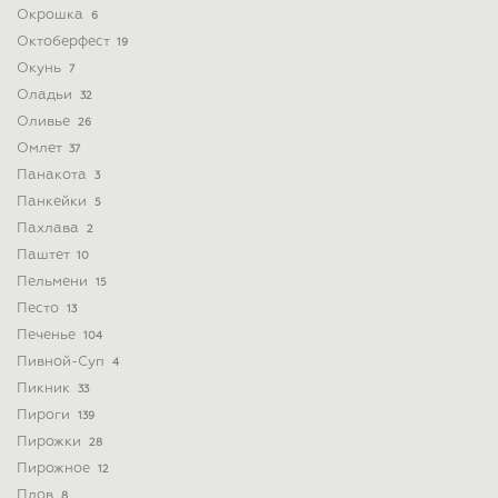
Окрошка
6
Октоберфест
19
Окунь
7
Оладьи
32
Оливье
26
Омлет
37
Панакота
3
Панкейки
5
Пахлава
2
Паштет
10
Пельмени
15
Песто
13
Печенье
104
Пивной-Суп
4
Пикник
33
Пироги
139
Пирожки
28
Пирожное
12
Плов
8