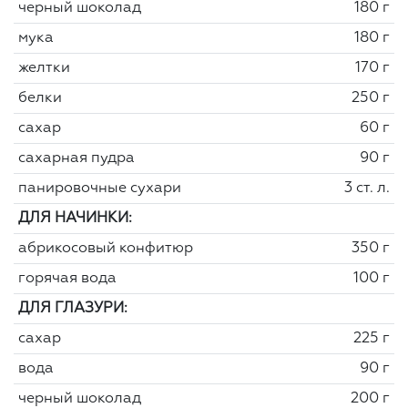
черный шоколад
180 г
мука
180 г
желтки
170 г
белки
250 г
сахар
60 г
сахарная пудра
90 г
панировочные сухари
3 ст. л.
ДЛЯ НАЧИНКИ:
абрикосовый конфитюр
350 г
горячая вода
100 г
ДЛЯ ГЛАЗУРИ:
сахар
225 г
вода
90 г
черный шоколад
200 г