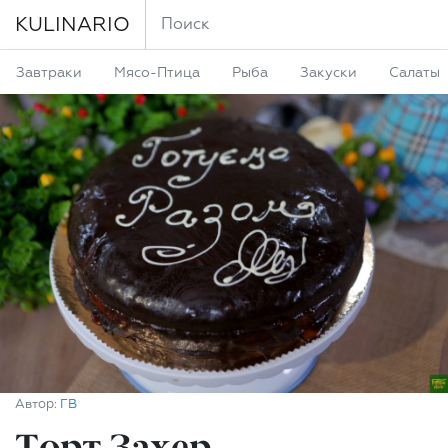
KULINARIO
Завтраки
Мясо-Птица
Рыба
Закуски
Салаты
Автор:
ГВ
Торт Захер