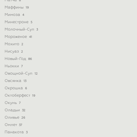
Матча
8
Маффины
19
Мимоза
4
Минестроне
5
Молочный-Суп
3
Мороженое
41
Мохито
2
Нисуаз
2
Новый-Год
86
Ньокки
7
Овощной-Суп
12
Овсянка
13
Окрошка
6
Октоберфест
19
Окунь
7
Оладьи
32
Оливье
26
Омлет
37
Панакота
3