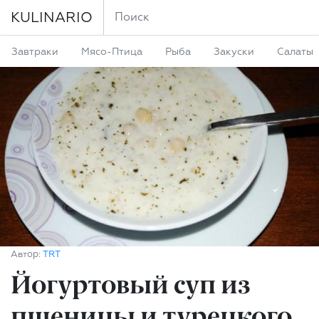
KULINARIO
Завтраки
Мясо-Птица
Рыба
Закуски
Салаты
Автор:
TRT
Йогуртовый суп из
пшеницы и турецкого