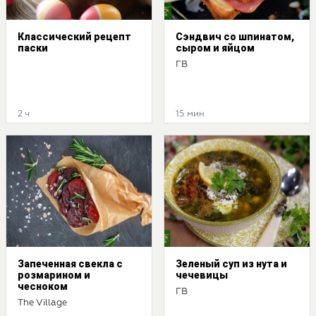
Классический рецепт
Сэндвич со шпинатом,
паски
сыром и яйцом
ГВ
2 ч
15 мин
Запеченная свекла с
Зеленый суп из нута и
розмарином и
чечевицы
чесноком
ГВ
The Village