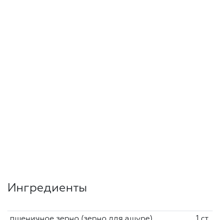
Ингредиенты
пшеничное зерно (зерно для ашуре)
1 ст.