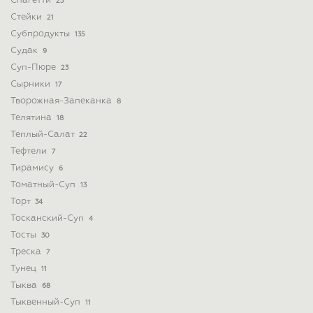
Спагетти
23
Стейки
21
Субпродукты
135
Судак
9
Суп-Пюре
23
Сырники
17
Творожная-Запеканка
8
Телятина
18
Теплый-Салат
22
Тефтели
7
Тирамису
6
Томатный-Суп
13
Торт
34
Тосканский-Суп
4
Тосты
30
Треска
7
Тунец
11
Тыква
68
Тыквенный-Суп
11