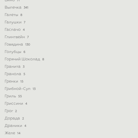
Вино
71
Выпечка
341
Галеты
8
Галушки
7
Гаспачо
4
Глинтвейн
7
Говядина
130
Голубцы
6
Горячий Шоколад
8
Гранита
3
Гранола
5
Гренки
15
Грибной-Суп
13
Гриль
55
Гриссини
4
Грог
2
Дорада
2
Драники
4
Желе
14