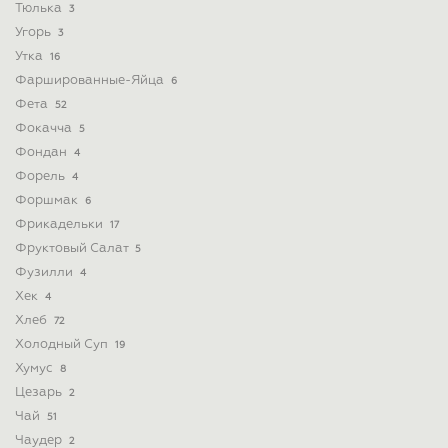
Тюлька
3
Угорь
3
Утка
16
Фаршированные-Яйца
6
Фета
52
Фокачча
5
Фондан
4
Форель
4
Форшмак
6
Фрикадельки
17
Фруктовый Салат
5
Фузилли
4
Хек
4
Хлеб
72
Холодный Суп
19
Хумус
8
Цезарь
2
Чай
51
Чаудер
2