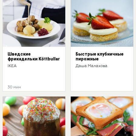
Шведские
Быстрые клубничные
фрикадельки Köttbullar
пирожные
IKEA
Даша Малахова
30 мин