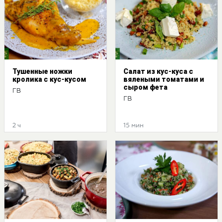
Тушенные ножки
Салат из кус-куса с
кролика с кус-кусом
вялеными томатами и
сыром фета
ГВ
ГВ
2 ч
15 мин