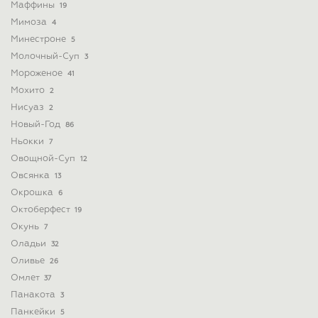
Маффины
19
Мимоза
4
Минестроне
5
Молочный-Суп
3
Мороженое
41
Мохито
2
Нисуаз
2
Новый-Год
86
Ньокки
7
Овощной-Суп
12
Овсянка
13
Окрошка
6
Октоберфест
19
Окунь
7
Оладьи
32
Оливье
26
Омлет
37
Панакота
3
Панкейки
5