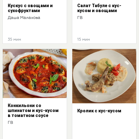
Кускус с овощами и
Салат Табуле с кус-
сухофруктами
кусом и овощами
Даша Малахова
ГВ
35 мин
15 мин
Конкильони со
шпинатом и кус-кусом
Кролик с кус-кусом
в томатном соусе
ГВ