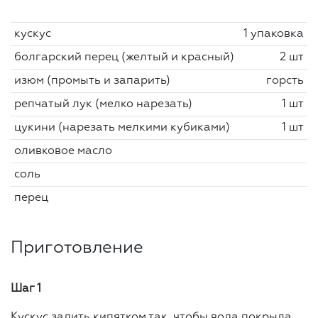
кускус
1 упаковка
болгарский перец (желтый и красный)
2 шт
изюм (промыть и запарить)
горсть
репчатый лук (мелко нарезать)
1 шт
цукини (нарезать мелкими кубиками)
1 шт
оливковое масло
соль
перец
Приготовление
Шаг 1
Кускус залить кипятком так, чтобы вода покрыла