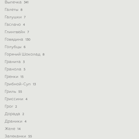
Выпечка
341
Галеты
8
Галушки
7
Гаспачо
4
Глинтвейн
7
Говядина
130
Голубцы
6
Горячий Шоколад
8
Гранита
3
Гранола
5
Гренки
15
Грибной-Суп
13
Гриль
55
Гриссини
4
Грог
2
Дорада
2
Драники
4
Желе
14
Запеканки
55