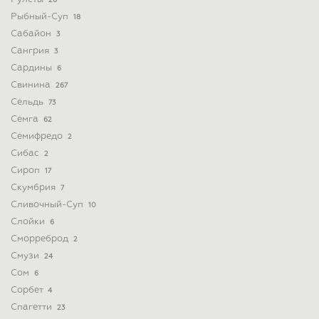
26
Рыбный-Суп
18
Сабайон
3
Сангрия
3
Сардины
6
Свинина
267
Сельдь
73
Семга
62
Семифредо
2
Сибас
2
Сироп
17
Скумбрия
7
Сливочный-Суп
10
Слойки
6
Сморреброд
2
Смузи
24
Сом
6
Сорбет
4
Спагетти
23