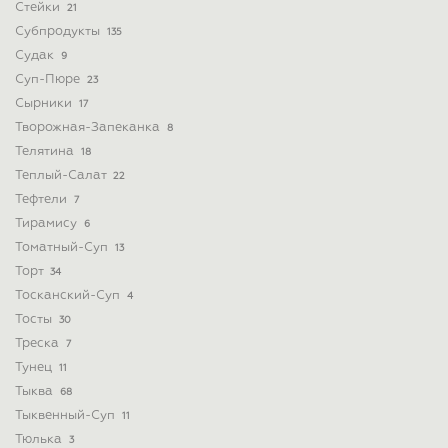
Стейки
21
Субпродукты
135
Судак
9
Суп-Пюре
23
Сырники
17
Творожная-Запеканка
8
Телятина
18
Теплый-Салат
22
Тефтели
7
Тирамису
6
Томатный-Суп
13
Торт
34
Тосканский-Суп
4
Тосты
30
Треска
7
Тунец
11
Тыква
68
Тыквенный-Суп
11
Тюлька
3