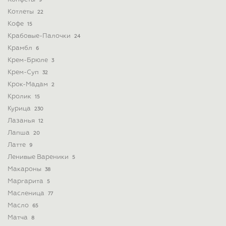
9
Котлеты
22
Кофе
15
Крабовые-Палочки
24
Крамбл
6
Крем-Брюле
3
Крем-Суп
32
Крок-Мадам
2
Кролик
15
Курица
230
Лазанья
12
Лапша
20
Латте
9
Ленивые Вареники
5
Макароны
38
Маргарита
5
Масленица
77
Масло
65
Матча
8