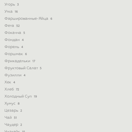
Угорь
3
Утка
16
Фаршированные-Яйца
6
Фета
52
Фокачча
5
Фондан
4
Форель
4
Форшмак
6
Фрикадельки
17
Фруктовый Салат
5
Фузилли
4
Хек
4
Хлеб
72
Холодный Суп
19
Хумус
8
Цезарь
2
Чай
51
Чаудер
2
Чизкейк