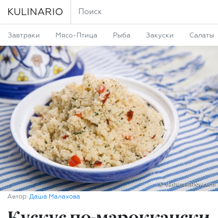
KULINARIO
Завтраки
Мясо-Птица
Рыба
Закуски
Салаты
Автор:
Даша Малахова
Кускус по-мароккански