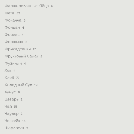
Фаршированные-Яйца
6
Фета
52
Фокачча
5
Фондан
4
Форель
4
Форшмак
6
Фрикадельки
17
Фруктовый Салат
5
Фузилли
4
Хек
4
Хлеб
72
Холодный Суп
19
Хумус
8
Цезарь
2
Чай
51
Чаудер
2
Чизкейк
15
Шарлотка
2