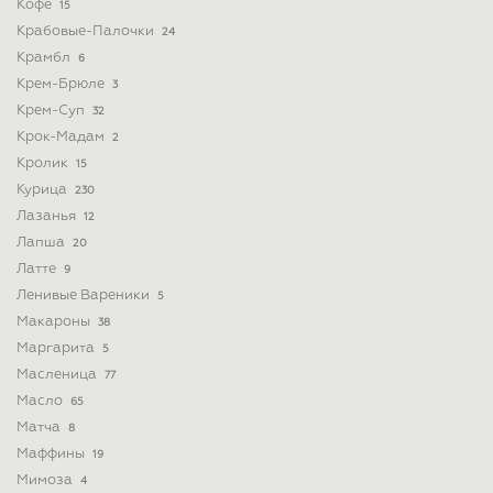
Кофе
15
Крабовые-Палочки
24
Крамбл
6
Крем-Брюле
3
Крем-Суп
32
Крок-Мадам
2
Кролик
15
Курица
230
Лазанья
12
Лапша
20
Латте
9
Ленивые Вареники
5
Макароны
38
Маргарита
5
Масленица
77
Масло
65
Матча
8
Маффины
19
Мимоза
4