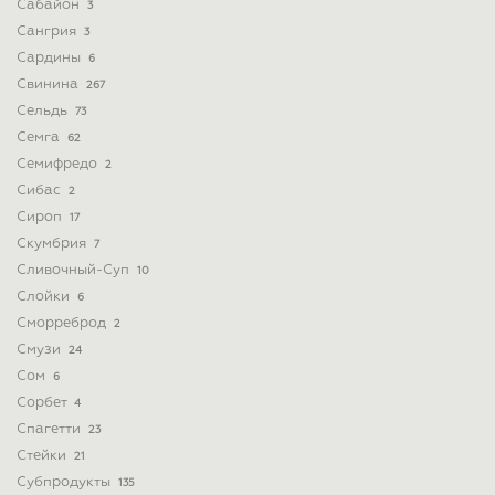
Сабайон
3
Сангрия
3
Сардины
6
Свинина
267
Сельдь
73
Семга
62
Семифредо
2
Сибас
2
Сироп
17
Скумбрия
7
Сливочный-Суп
10
Слойки
6
Сморреброд
2
Смузи
24
Сом
6
Сорбет
4
Спагетти
23
Стейки
21
Субпродукты
135