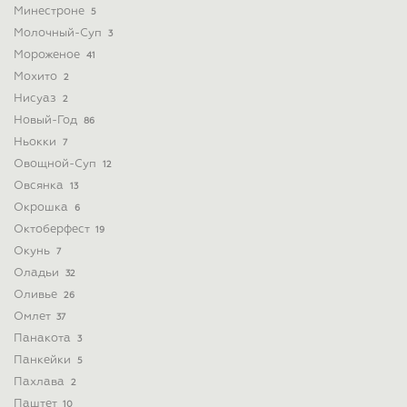
Минестроне
5
Молочный-Суп
3
Мороженое
41
Мохито
2
Нисуаз
2
Новый-Год
86
Ньокки
7
Овощной-Суп
12
Овсянка
13
Окрошка
6
Октоберфест
19
Окунь
7
Оладьи
32
Оливье
26
Омлет
37
Панакота
3
Панкейки
5
Пахлава
2
Паштет
10