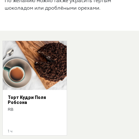
По желанию можно также украсить тёртым
шоколадом или дроблёными орехами.
Торт Кудри Поля
Робсона
RB
1 ч