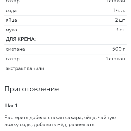
сахар
1 стакан
сода
1 ч. л.
яйца
2 шт
мука
3 ст.
ДЛЯ КРЕМА:
сметана
500 г
сахар
1 стакан
экстракт ванили
Приготовление
Шаг 1
Растереть добела стакан сахара, яйца, чайную
ложку соды, добавить мёд, размешать.