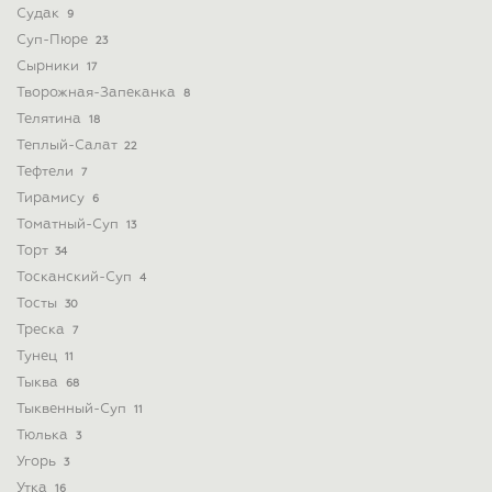
Судак
9
Суп-Пюре
23
Сырники
17
Творожная-Запеканка
8
Телятина
18
Теплый-Салат
22
Тефтели
7
Тирамису
6
Томатный-Суп
13
Торт
34
Тосканский-Суп
4
Тосты
30
Треска
7
Тунец
11
Тыква
68
Тыквенный-Суп
11
Тюлька
3
Угорь
3
Утка
16