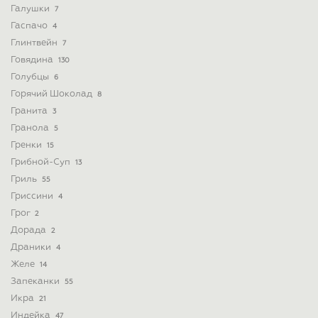
Галушки
7
Гаспачо
4
Глинтвейн
7
Говядина
130
Голубцы
6
Горячий Шоколад
8
Гранита
3
Гранола
5
Гренки
15
Грибной-Суп
13
Гриль
55
Гриссини
4
Грог
2
Дорада
2
Драники
4
Желе
14
Запеканки
55
Икра
21
Индейка
47