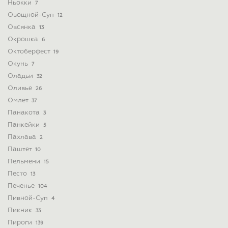
Ньокки
7
Овощной-Суп
12
Овсянка
13
Окрошка
6
Октоберфест
19
Окунь
7
Оладьи
32
Оливье
26
Омлет
37
Панакота
3
Панкейки
5
Пахлава
2
Паштет
10
Пельмени
15
Песто
13
Печенье
104
Пивной-Суп
4
Пикник
33
Пироги
139