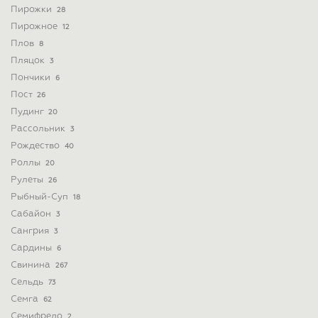
Пирожки
28
Пирожное
12
Плов
8
Пляцок
3
Пончики
6
Пост
26
Пудинг
20
Рассольник
3
Рождество
40
Роллы
20
Рулеты
26
Рыбный-Суп
18
Сабайон
3
Сангрия
3
Сардины
6
Свинина
267
Сельдь
73
Семга
62
Семифредо
2