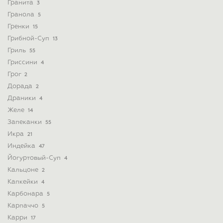
Гранита
3
Гранола
5
Гренки
15
Грибной-Суп
13
Гриль
55
Гриссини
4
Грог
2
Дорада
2
Драники
4
Желе
14
Запеканки
55
Икра
21
Индейка
47
Йогуртовый-Суп
4
Кальцоне
2
Капкейки
4
Карбонара
5
Карпаччо
5
Карри
17