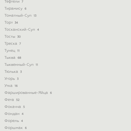
Тефтели
7
Тирамису
6
Томатный-Суп
13
Торт
34
Тосканский-Суп
4
Тосты
30
Треска
7
Тунец
11
Тыква
68
Тыквенный-Суп
11
Тюлька
3
Угорь
3
Утка
16
Фаршированные-Яйца
6
Фета
52
Фокачча
5
Фондан
4
Форель
4
Форшмак
6