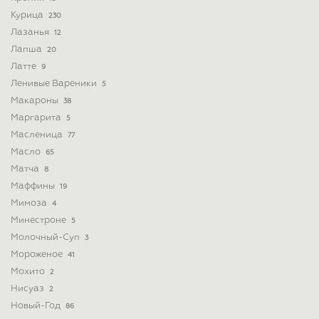
Курица
230
Лазанья
12
Лапша
20
Латте
9
Ленивые Вареники
5
Макароны
38
Маргарита
5
Масленица
77
Масло
65
Матча
8
Маффины
19
Мимоза
4
Минестроне
5
Молочный-Суп
3
Мороженое
41
Мохито
2
Нисуаз
2
Новый-Год
86