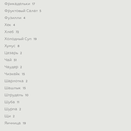
Фрикадельки
17
Фруктовый Салат
5
Фузилли
4
Хек
4
Хлеб
72
Холодный Суп
19
Хумус
8
Цезарь
2
Чай
51
Чаудер
2
Чизкейк
15
Шарлотка
2
Шашлык
15
Штрудель
10
Шуба
11
Шурпа
2
Щи
2
Яичница
19