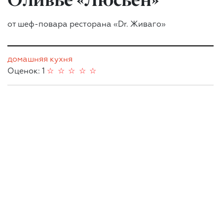
от шеф-повара ресторана «Dr. Живаго»
домашняя кухня
Оценок: 1
☆
☆
☆
☆
☆