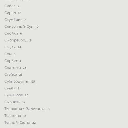
Сибас
2
Сироп
17
Скумбрия
7
Сливочный-Суп
10
Слойки
6
Сморреброд
2
Смузи
24
Сом
6
Сорбет
4
Спагетти
23
Стейки
21
Субпродукты
135
Судак
9
Суп-Пюре
23
Сырники
17
Творожная-Запеканка
8
Телятина
18
Теплый-Салат
22