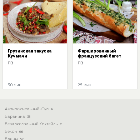
Грузинская закуска
Фаршированный
Кучмачи
французский багет
ГВ
ГВ
30 мин
25 мин
Антипохмельный-Суп
6
Баранина
33
Безалкогольный Коктейль
11
Бекон
96
Блины
52