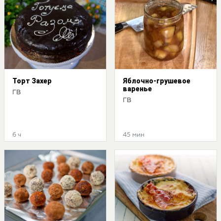
Торт Захер
Яблочно-грушевое
варенье
ГВ
ГВ
6 ч
45 мин