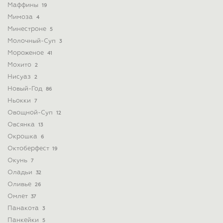
Маффины
19
Мимоза
4
Минестроне
5
Молочный-Суп
3
Мороженое
41
Мохито
2
Нисуаз
2
Новый-Год
86
Ньокки
7
Овощной-Суп
12
Овсянка
13
Окрошка
6
Октоберфест
19
Окунь
7
Оладьи
32
Оливье
26
Омлет
37
Панакота
3
Панкейки
5