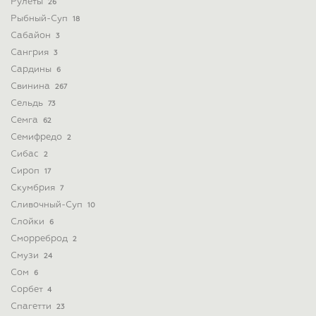
Рулеты
26
Рыбный-Суп
18
Сабайон
3
Сангрия
3
Сардины
6
Свинина
267
Сельдь
73
Семга
62
Семифредо
2
Сибас
2
Сироп
17
Скумбрия
7
Сливочный-Суп
10
Слойки
6
Сморреброд
2
Смузи
24
Сом
6
Сорбет
4
Спагетти
23