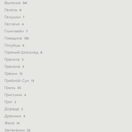
Выпечка
341
Галеты
8
Галушки
7
Гаспачо
4
Глинтвейн
7
Говядина
130
Голубцы
6
Горячий Шоколад
8
Гранита
3
Гранола
5
Гренки
15
Грибной-Суп
13
Гриль
55
Гриссини
4
Грог
2
Дорада
2
Драники
4
Желе
14
Запеканки
55