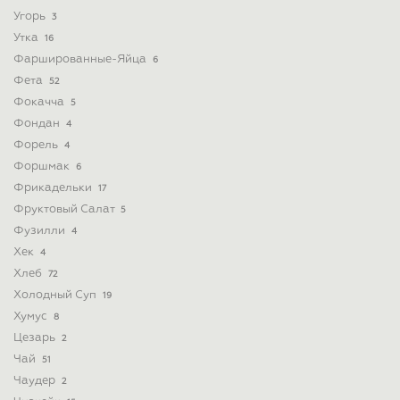
Угорь
3
Утка
16
Фаршированные-Яйца
6
Фета
52
Фокачча
5
Фондан
4
Форель
4
Форшмак
6
Фрикадельки
17
Фруктовый Салат
5
Фузилли
4
Хек
4
Хлеб
72
Холодный Суп
19
Хумус
8
Цезарь
2
Чай
51
Чаудер
2