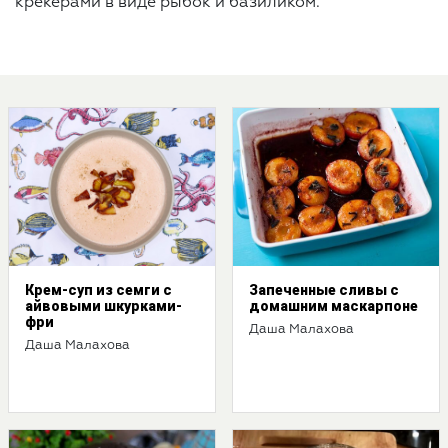
крекерами в виде рыбок и базиликом.
Крем-суп из семги с
Запеченные сливы с
айвовыми шкурками-
домашним маскарпоне
фри
Даша Малахова
Даша Малахова