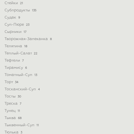
Стейки
21
Субпродукты
135
Судак
9
Суп-Пюре
23
Сырники
17
Творожная-Запеканка
8
Телятина
18
Теплый-Салат
22
Тефтели
7
Тирамису
6
Томатный-Суп
13
Торт
34
Тосканский-Суп
4
Тосты
30
Треска
7
Тунец
11
Тыква
68
Тыквенный-Суп
11
Тюлька
3