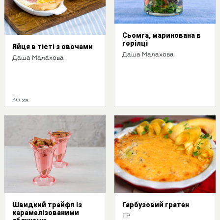
Сьомга, маринована в
горілці
Яйця в тісті з овочами
Даша Малахова
Даша Малахова
30 хв
Швидкий трайфл із
Гарбузовий гратен
карамелізованими
ГР