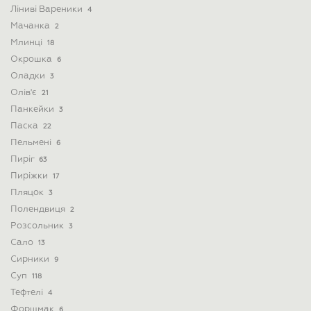
Ліниві Вареники
4
Мачанка
2
Млинці
18
Окрошка
6
Оладки
3
Олів'є
21
Панкейки
3
Паска
22
Пельмені
6
Пиріг
63
Пиріжки
17
Пляцок
3
Полендвиця
2
Розсольник
3
Сало
13
Сирники
9
Суп
118
Тефтелі
4
Форшмак
6