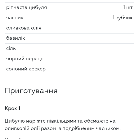
ріпчаста цибуля
1 шт
часник
1 зубчик
оливкова олія
базилік
сіль
чорний перець
солоний крекер
Приготування
Крок 1
Цибулю наріжте півкільцями та обсмажте на
оливковій олії разом із подрібненим часником.