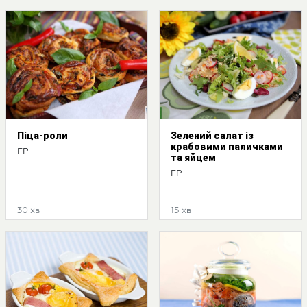
Піца-роли
Зелений салат із
крабовими паличками
ГР
та яйцем
ГР
30 хв
15 хв