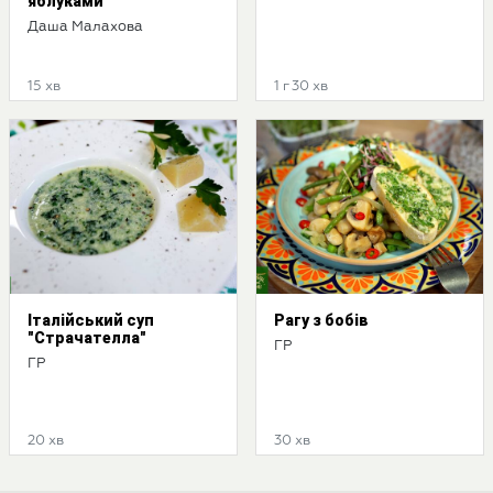
яблуками
Даша Малахова
15 хв
1 г 30 хв
Італійський суп
Рагу з бобів
"Страчателла"
ГР
ГР
20 хв
30 хв