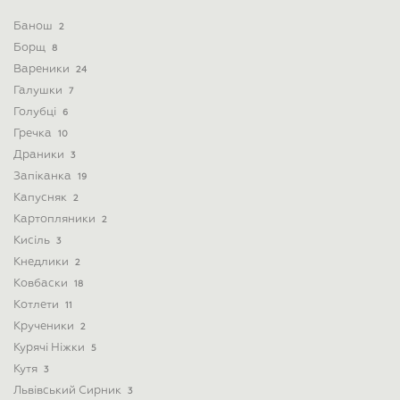
Банош
2
Борщ
8
Вареники
24
Галушки
7
Голубці
6
Гречка
10
Драники
3
Запіканка
19
Капусняк
2
Картопляники
2
Кисіль
3
Кнедлики
2
Ковбаски
18
Котлети
11
Крученики
2
Курячі Ніжки
5
Кутя
3
Львівський Сирник
3