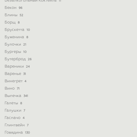
Безалкогольный Коктейль
11
Бекон
96
Блины
52
Борщ
8
Брускетта
10
Буженина
8
Булочки
21
Бургеры
10
Бутерброд
26
Вареники
24
Варенье
31
Винегрет
4
Вино
71
Выпечка
341
Галеты
8
Галушки
7
Гаспачо
4
Глинтвейн
7
Говядина
130