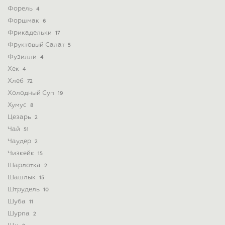
Форель
4
Форшмак
6
Фрикадельки
17
Фруктовый Салат
5
Фузилли
4
Хек
4
Хлеб
72
Холодный Суп
19
Хумус
8
Цезарь
2
Чай
51
Чаудер
2
Чизкейк
15
Шарлотка
2
Шашлык
15
Штрудель
10
Шуба
11
Шурпа
2