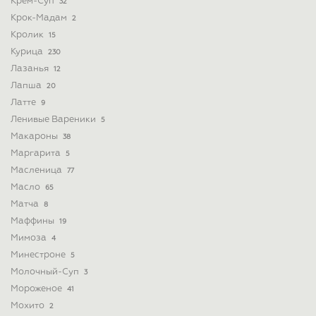
Крем-Суп
32
Крок-Мадам
2
Кролик
15
Курица
230
Лазанья
12
Лапша
20
Латте
9
Ленивые Вареники
5
Макароны
38
Маргарита
5
Масленица
77
Масло
65
Матча
8
Маффины
19
Мимоза
4
Минестроне
5
Молочный-Суп
3
Мороженое
41
Мохито
2