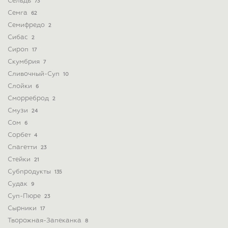
Сельдь
73
Семга
62
Семифредо
2
Сибас
2
Сироп
17
Скумбрия
7
Сливочный-Суп
10
Слойки
6
Сморреброд
2
Смузи
24
Сом
6
Сорбет
4
Спагетти
23
Стейки
21
Субпродукты
135
Судак
9
Суп-Пюре
23
Сырники
17
Творожная-Запеканка
8