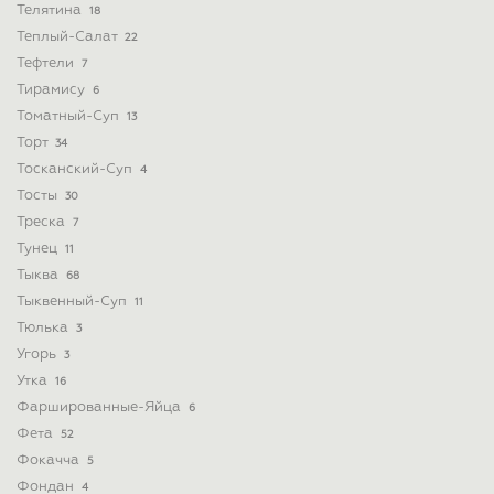
Телятина
18
Теплый-Салат
22
Тефтели
7
Тирамису
6
Томатный-Суп
13
Торт
34
Тосканский-Суп
4
Тосты
30
Треска
7
Тунец
11
Тыква
68
Тыквенный-Суп
11
Тюлька
3
Угорь
3
Утка
16
Фаршированные-Яйца
6
Фета
52
Фокачча
5
Фондан
4