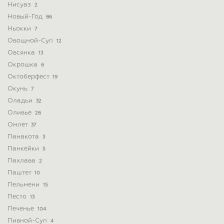
Нисуаз
2
Новый-Год
86
Ньокки
7
Овощной-Суп
12
Овсянка
13
Окрошка
6
Октоберфест
19
Окунь
7
Оладьи
32
Оливье
26
Омлет
37
Панакота
3
Панкейки
5
Пахлава
2
Паштет
10
Пельмени
15
Песто
13
Печенье
104
Пивной-Суп
4