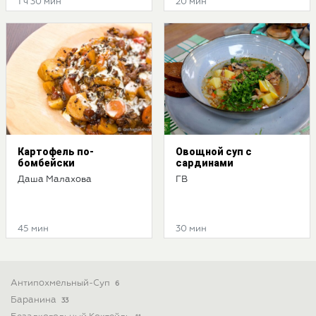
1 ч 30 мин
20 мин
Картофель по-
Овощной суп с
бомбейски
сардинами
Даша Малахова
ГВ
45 мин
30 мин
Антипохмельный-Суп
6
Баранина
33