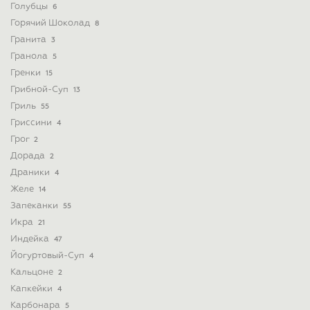
Голубцы
6
Горячий Шоколад
8
Гранита
3
Гранола
5
Гренки
15
Грибной-Суп
13
Гриль
55
Гриссини
4
Грог
2
Дорада
2
Драники
4
Желе
14
Запеканки
55
Икра
21
Индейка
47
Йогуртовый-Суп
4
Кальцоне
2
Капкейки
4
Карбонара
5