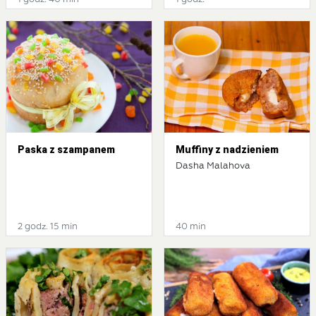
Paska z szampanem
Muffiny z nadzieniem
Dasha Malahova
2 godz. 15 min
40 min