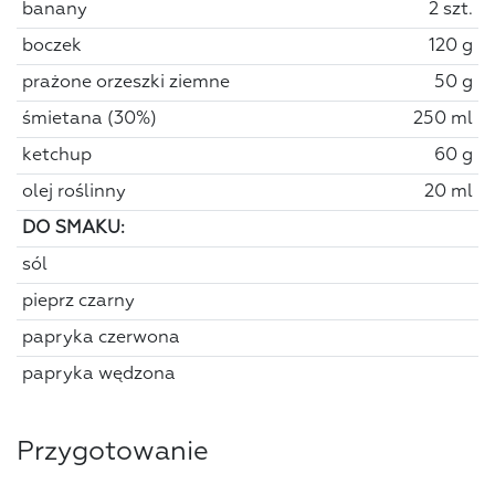
banany
2 szt.
boczek
120 g
prażone orzeszki ziemne
50 g
śmietana (30%)
250 ml
ketchup
60 g
olej roślinny
20 ml
DO SMAKU:
sól
pieprz czarny
papryka czerwona
papryka wędzona
Przygotowanie