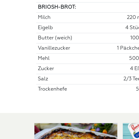
BRIOSH-BROT:
Milch
220 
Eigelb
4 Stü
Butter (weich)
100
Vanillezucker
1 Päckch
Mehl
500
Zucker
4 Eß
Salz
2/3 Tee
Trockenhefe
5