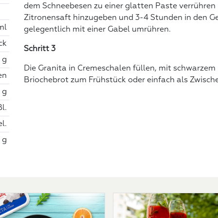
dem Schneebesen zu einer glatten Paste verrühren 
Zitronensaft hinzugeben und 3-4 Stunden in den Gef
ml
gelegentlich mit einer Gabel umrühren.
ck
Schritt 3
 g
Die Granita in Cremeschalen füllen, mit schwarze
en
Briochebrot zum Frühstück oder einfach als Zwisch
 g
l.
l.
 g