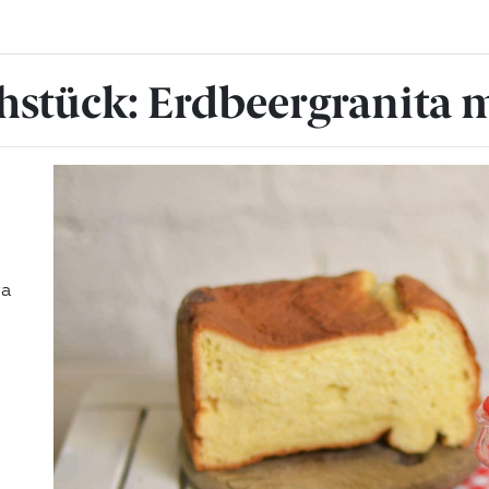
ühstück: Erdbeergranita 
ta