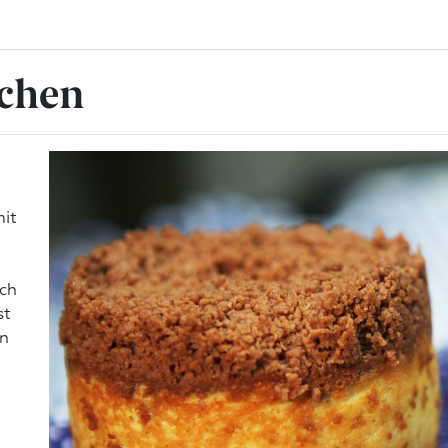
uchen
mit
ich
st
nn