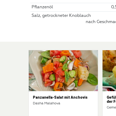
Pflanzenöl
0,
Salz, getrockneter Knoblauch
nach Geschma
Panzanella-Salat mit Anchovis
Gefül
der F
Dasha Malahova
Geme