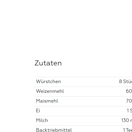
Zutaten
Würstchen
8 Stü
Weizenmehl
60
Maismehl
70
Ei
1 
Milch
130 
Backtriebmittel
1 Te