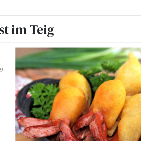
t im Teig
ig