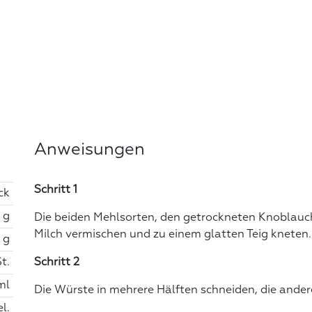
Anweisungen
Schritt 1
ck
 g
Die beiden Mehlsorten, den getrockneten Knoblauch,
Milch vermischen und zu einem glatten Teig kneten.
 g
St.
Schritt 2
ml
Die Würste in mehrere Hälften schneiden, die andere
el.