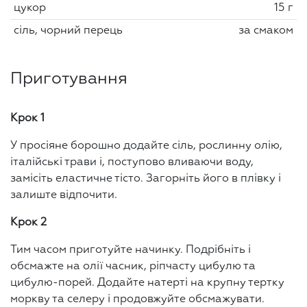
цукор
15 г
сіль, чорний перець
за смаком
Приготування
Крок 1
У просіяне борошно додайте сіль, рослинну олію,
італійські трави і, поступово вливаючи воду,
замісіть еластичне тісто. Загорніть його в плівку і
залиште відпочити.
Крок 2
Тим часом приготуйте начинку. Подрібніть і
обсмажте на олії часник, ріпчасту цибулю та
цибулю-порей. Додайте натерті на крупну тертку
моркву та селеру і продовжуйте обсмажувати.