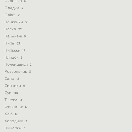
Окрошка
6
Оладки
3
Олів'є
21
Панкейки
3
Паска
22
Пельмені
6
Пиріг
63
Пиріжки
17
Пляцок
3
Полендвиця
2
Розсольник
3
Сало
13
Сирники
9
Суп
118
Тефтелі
4
Форшмак
6
Хліб
17
Холодник
3
Шкварки
5