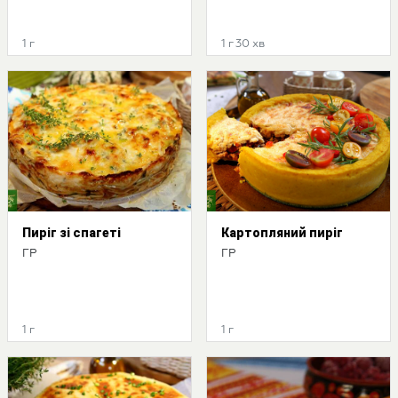
1 г
1 г 30 хв
Пиріг зі спагеті
Картопляний пиріг
ГР
ГР
1 г
1 г