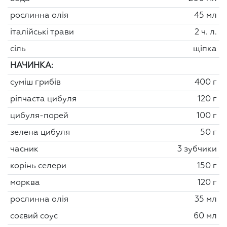
рослинна олія
45 мл
італійські трави
2 ч. л.
сіль
щіпка
НАЧИНКА:
суміш грибів
400 г
ріпчаста цибуля
120 г
цибуля-порей
100 г
зелена цибуля
50 г
часник
3 зубчики
корінь селери
150 г
морква
120 г
рослинна олія
35 мл
соєвий соус
60 мл