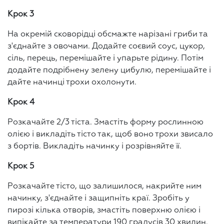
Крок 3
На окремій сковорідці обсмажте нарізані гриби та
з'єднайте з овочами. Додайте соєвий соус, цукор,
сіль, перець, перемішайте і упарьте рідину. Потім
додайте подрібнену зелену цибулю, перемішайте і
дайте начинці трохи охолонути.
Крок 4
Розкачайте 2/3 тіста. Змастіть форму рослинною
олією і викладіть тісто так, щоб воно трохи звисало
з бортів. Викладіть начинку і розрівняйте її.
Крок 5
Розкачайте тісто, що залишилося, накрийте ним
начинку, з'єднайте і защипніть краї. Зробіть у
пирозі кілька отворів, змастіть поверхню олією і
випікайте за температури 190 градусів 30 хвилин.