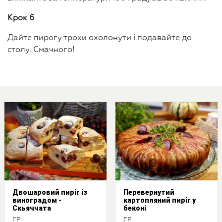
Крок 6
Дайте пирогу трохи охолонути і подавайте до
столу. Смачного!
Двошаровий пиріг із
Перевернутий
виноградом -
картопляний пиріг у
Скьяччата
беконі
ГР
ГР