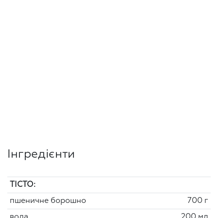
Інгредієнти
ТІСТО:
пшеничне борошно
700 г
вода
200 мл