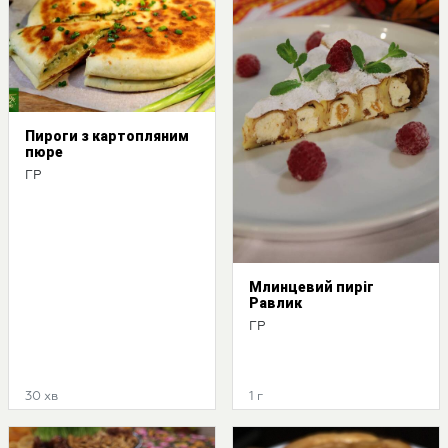
Пироги з картопляним
пюре
ГР
Млинцевий пиріг
Равлик
ГР
30 хв
1 г