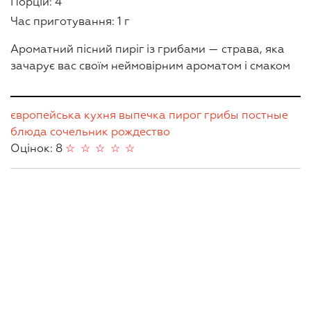
Порцій: 4
Час приготування: 1 г
Ароматний пісний пиріг із грибами — страва, яка
зачарує вас своїм неймовірним ароматом і смаком
європейська кухня
выпечка
пирог
грибы
постные
блюда
сочельник
рождество
Оцінок: 8
☆
☆
☆
☆
☆