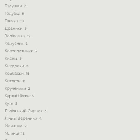
Галушки
7
Голубці
6
Гречка
10
Драники
3
Запіканка
19
Капусняк
2
Картопляники
2
Кисіль
3
Кнедлики
2
Ковбаски
18
Котлети
11
Крученики
2
Курячі Ніжки
5
Кутя
3
Львівський Сирник
3
Ліниві Вареники
4
Мачанка
2
Млинці
18