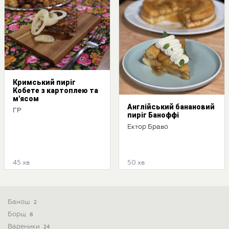
Кримський пиріг
Кобете з картоплею та
м'ясом
Англійський банановий
ГР
пиріг Баноффі
Ектор Браво
45 хв
50 хв
Банош
2
Борщ
8
Вареники
24