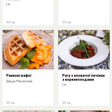
ГР
40 хв
50 хв
Ранкові вафлі
Рагу з яловичої печінки
з коренеплодами
Даша Малахова
ГР
30 хв
30 хв