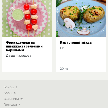
Фрикадельки на
Картопляні гнізда
шпажках із зеленими
ГР
вершками
Даша Малахова
20 хв
Банош
2
Борщ
8
Вареники
24
Галушки
7