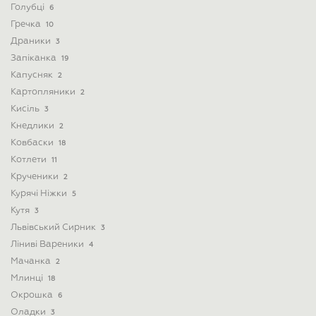
Голубці
6
Гречка
10
Драники
3
Запіканка
19
Капусняк
2
Картопляники
2
Кисіль
3
Кнедлики
2
Ковбаски
18
Котлети
11
Крученики
2
Курячі Ніжки
5
Кутя
3
Львівський Сирник
3
Ліниві Вареники
4
Мачанка
2
Млинці
18
Окрошка
6
Оладки
3