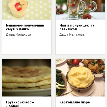
Бананово-полуничний
Чай із полуницею та
смузі з манго
базиліком
Даша Малахова
Даша Малахова
Грузинські коржі
Картопляне пюре
Лобіані