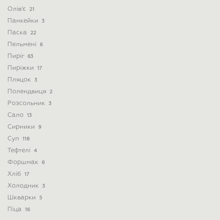
Олів'є
21
Панкейки
3
Паска
22
Пельмені
6
Пиріг
63
Пиріжки
17
Пляцок
3
Полендвиця
2
Розсольник
3
Сало
13
Сирники
9
Суп
118
Тефтелі
4
Форшмак
6
Хліб
17
Холодник
3
Шкварки
5
Піца
16