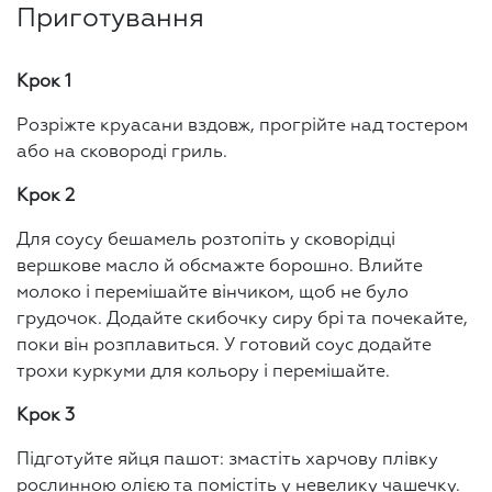
Приготування
Крок 1
Розріжте круасани вздовж, прогрійте над тостером
або на сковороді гриль.
Крок 2
Для соусу бешамель розтопіть у сковорідці
вершкове масло й обсмажте борошно. Влийте
молоко і перемішайте вінчиком, щоб не було
грудочок. Додайте скибочку сиру брі та почекайте,
поки він розплавиться. У готовий соус додайте
трохи куркуми для кольору і перемішайте.
Крок 3
Підготуйте яйця пашот: змастіть харчову плівку
рослинною олією та помістіть у невелику чашечку.