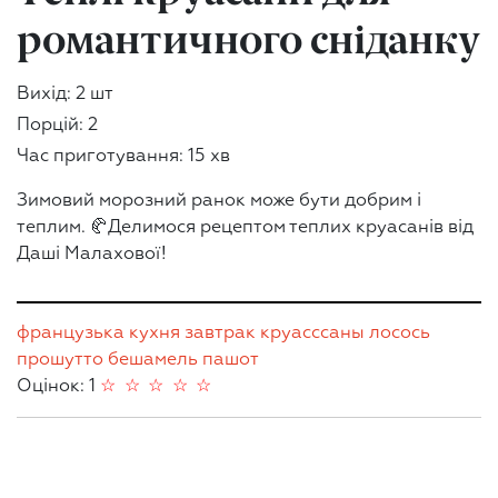
романтичного сніданку
Вихід: 2 шт
Порцій: 2
Час приготування: 15 хв
Зимовий морозний ранок може бути добрим і
теплим. 🥐Делимося рецептом теплих круасанів від
Даші Малахової!
французька кухня
завтрак
круасссаны
лосось
прошутто
бешамель
пашот
Оцінок: 1
☆
☆
☆
☆
☆