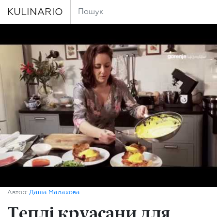
KULINARIO
Автор:
Даша Малахова
Теплі круасани для