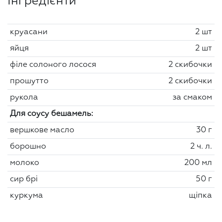
Інгредієнти
круасани
2 шт
яйця
2 шт
філе солоного лосося
2 скибочки
прошутто
2 скибочки
рукола
за смаком
Для соусу бешамель:
вершкове масло
30 г
борошно
2 ч. л.
молоко
200 мл
сир брі
50 г
куркума
щіпка