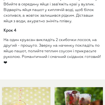
Вбийте в середину яйце і зав'яжіть краї у вузлик.
Відваріть яйця пашот у киплячій воді, щоб білок
схопився, а жовток залишився рідким. Діставши
яйця з води, акуратно зніміть плівку.
Крок 4
На один круасан викладіть 2 скибочки лосося, на
другий - прошуто. Зверху на начинку покладіть по
яйцю пашот, полийте теплим соусом і прикрасьте
руколою. Романтичний і смачний сніданок готовий!
❤️