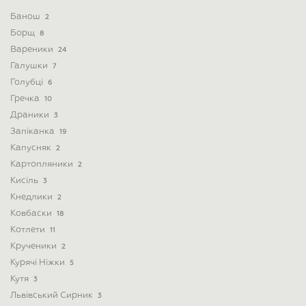
Банош
2
Борщ
8
Вареники
24
Галушки
7
Голубці
6
Гречка
10
Драники
3
Запіканка
19
Капусняк
2
Картопляники
2
Кисіль
3
Кнедлики
2
Ковбаски
18
Котлети
11
Крученики
2
Курячі Ніжки
5
Кутя
3
Львівський Сирник
3