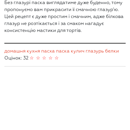
Без глазурі паска виглядатиме дуже буденно, тому
пропонуємо вам прикрасити її смачною глазур'ю.
Цей рецепт є дуже простим і смачним, адже білкова
глазур не розтікається і за смаком нагадує
консистенцію мастики для тортів.
домашня кухня
пасха
паска
кулич
глазурь
белки
Оцінок: 32
☆
☆
☆
☆
☆