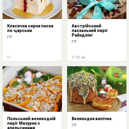
Класична сирна паска
Австрійський
по-царськи
пасхальний пиріг
Райндлінг
ГР
ГР
1 г
1 г 15 хв
Польський великодній
Великодня випічка
пиріг Мазурек з
ГР
апельсинами