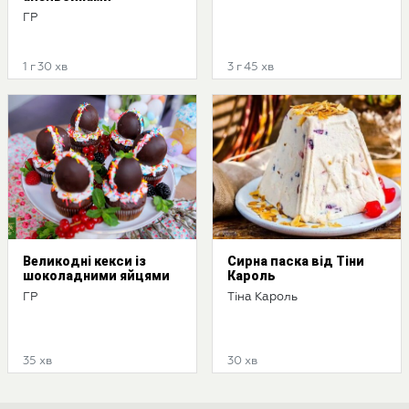
ГР
1 г 30 хв
3 г 45 хв
Великодні кекси із
Сирна паска від Тіни
шоколадними яйцями
Кароль
ГР
Тіна Кароль
35 хв
30 хв