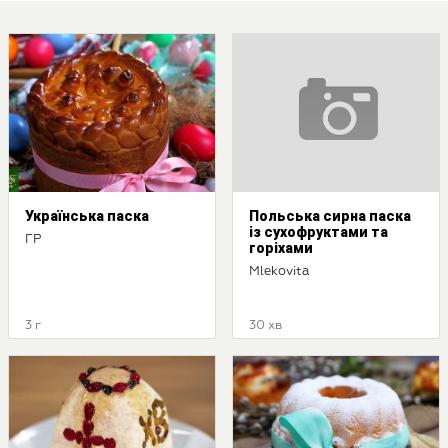
Українська паска
Польська сирна паска
із сухофруктами та
ГР
горіхами
Mlekovita
3 г
30 хв