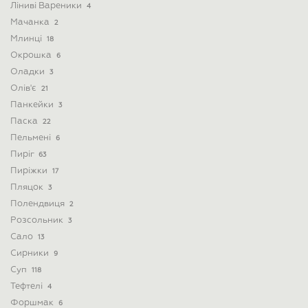
Ліниві Вареники
4
Мачанка
2
Млинці
18
Окрошка
6
Оладки
3
Олів'є
21
Панкейки
3
Паска
22
Пельмені
6
Пиріг
63
Пиріжки
17
Пляцок
3
Полендвиця
2
Розсольник
3
Сало
13
Сирники
9
Суп
118
Тефтелі
4
Форшмак
6