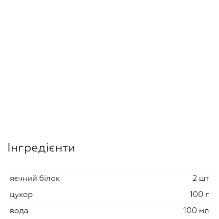
Інгредієнти
яєчний білок
2 шт
цукор
100 г
вода
100 мл