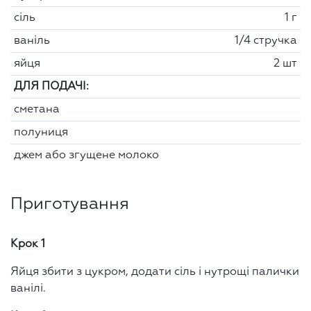
сіль
1 г
ваніль
1/4 стручка
яйця
2 шт
ДЛЯ ПОДАЧІ:
сметана
полуниця
джем або згущене молоко
Приготування
Крок 1
Яйця збити з цукром, додати сіль і нутрощі палички
ванілі.