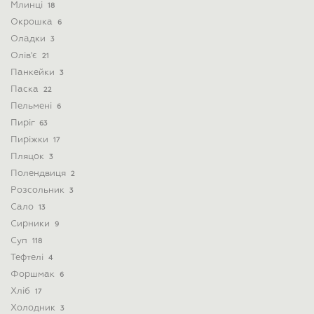
Млинці
18
Окрошка
6
Оладки
3
Олів'є
21
Панкейки
3
Паска
22
Пельмені
6
Пиріг
63
Пиріжки
17
Пляцок
3
Полендвиця
2
Розсольник
3
Сало
13
Сирники
9
Суп
118
Тефтелі
4
Форшмак
6
Хліб
17
Холодник
3