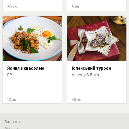
30 хв
5 хв
Яєчня з квасолею
Іспанський туррон
ГР
Villeroy & Boch
10 хв
45 хв
Банош
2
Борщ