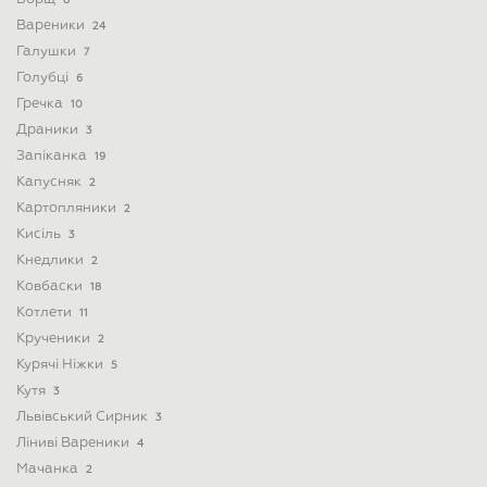
8
Вареники
24
Галушки
7
Голубці
6
Гречка
10
Драники
3
Запіканка
19
Капусняк
2
Картопляники
2
Кисіль
3
Кнедлики
2
Ковбаски
18
Котлети
11
Крученики
2
Курячі Ніжки
5
Кутя
3
Львівський Сирник
3
Ліниві Вареники
4
Мачанка
2