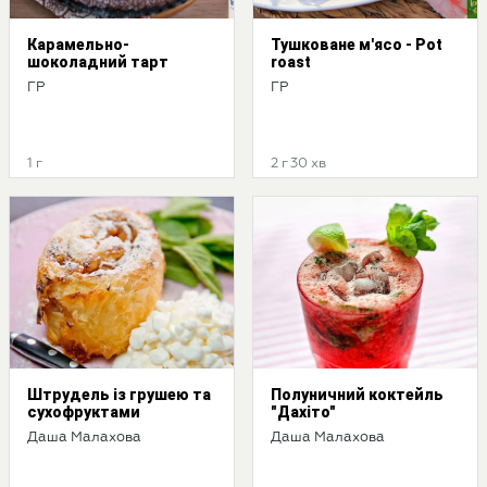
Карамельно-
Тушковане м'ясо - Pot
шоколадний тарт
roast
ГР
ГР
1 г
2 г 30 хв
Штрудель із грушею та
Полуничний коктейль
сухофруктами
"Дахіто"
Даша Малахова
Даша Малахова