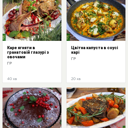
Каре ягняти в
Цвітна капуста в соусі
гранатовій глазурі з
карі
овочами
ГР
ГР
40 хв
20 хв