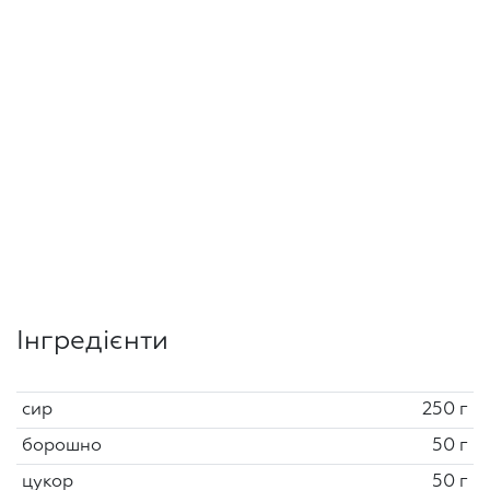
Інгредієнти
сир
250 г
борошно
50 г
цукор
50 г