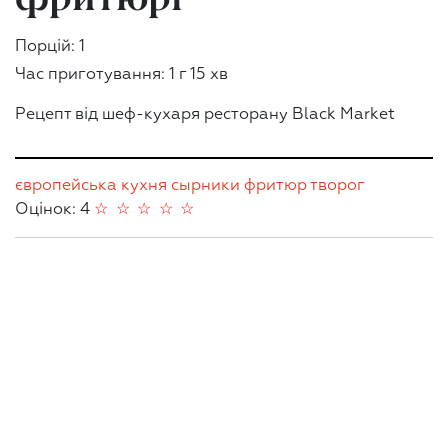
Порцій: 1
Час приготування: 1 г 15 хв
Рецепт від шеф-кухаря ресторану Black Market
європейська кухня
сырники
фритюр
творог
Оцінок: 4
☆
☆
☆
☆
☆