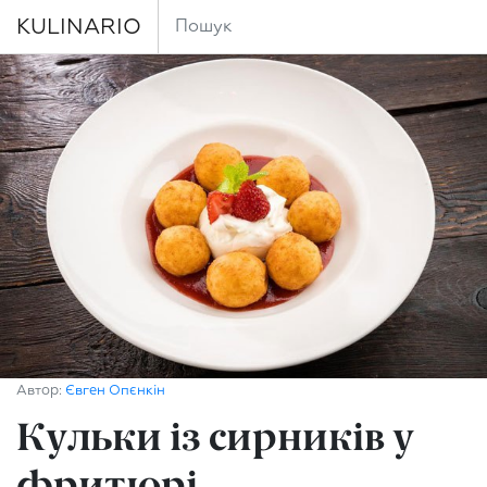
KULINARIO
Автор:
Євген Опєнкін
Кульки із сирників у
фритюрі