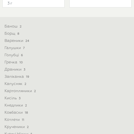
3 г
Банош
2
Борщ
8
Вареники
24
Галушки
7
Голубці
6
Гречка
10
Драники
3
Запіканка
19
Капусняк
2
Картопляники
2
Кисіль
3
Кнедлики
2
Ковбаски
18
Котлети
11
Крученики
2