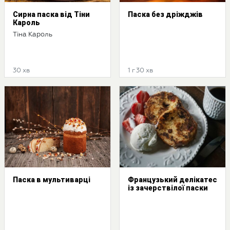
Сирна паска від Тіни
Паска без дріжджів
Кароль
Тіна Кароль
30 хв
1 г 30 хв
Паска в мультиварці
Французький делікатес
із зачерствілої паски