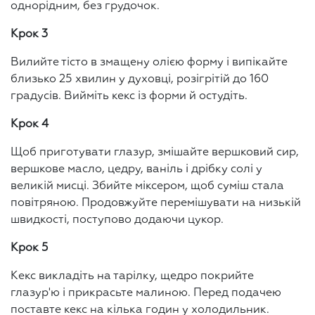
однорідним, без грудочок.
Крок 3
Вилийте тісто в змащену олією форму і випікайте
близько 25 хвилин у духовці, розігрітій до 160
градусів. Вийміть кекс із форми й остудіть.
Крок 4
Щоб приготувати глазур, змішайте вершковий сир,
вершкове масло, цедру, ваніль і дрібку солі у
великій мисці. Збийте міксером, щоб суміш стала
повітряною. Продовжуйте перемішувати на низькій
швидкості, поступово додаючи цукор.
Крок 5
Кекс викладіть на тарілку, щедро покрийте
глазур'ю і прикрасьте малиною. Перед подачею
поставте кекс на кілька годин у холодильник.