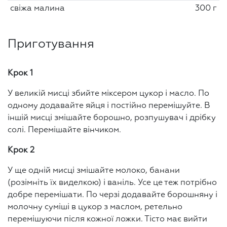
свіжа малина
300 г
Приготування
Крок 1
У великій мисці збийте міксером цукор і масло. По
одному додавайте яйця і постійно перемішуйте. В
іншій мисці змішайте борошно, розпушувач і дрібку
солі. Перемішайте вінчиком.
Крок 2
У ще одній мисці змішайте молоко, банани
(розімніть їх виделкою) і ваніль. Усе це теж потрібно
добре перемішати. По черзі додавайте борошняну і
молочну суміші в цукор з маслом, ретельно
перемішуючи після кожної ложки. Тісто має вийти