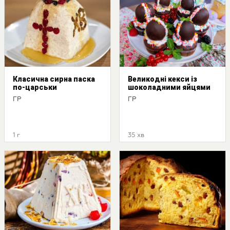
Класична сирна паска
Великодні кекси із
по-царськи
шоколадними яйцями
ГР
ГР
1 г
35 хв