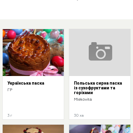
Українська паска
Польська сирна паска
із сухофруктами та
ГР
горіхами
Mlekovita
3 г
30 хв