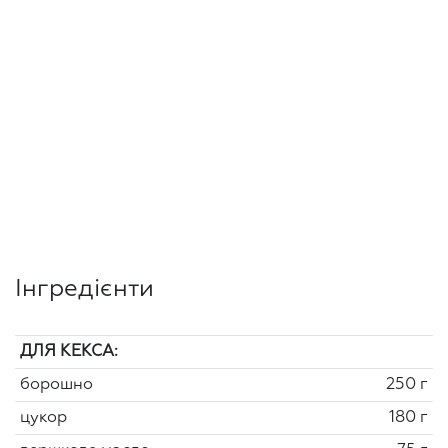
Інгредієнти
ДЛЯ КЕКСА:
борошно
250 г
цукор
180 г