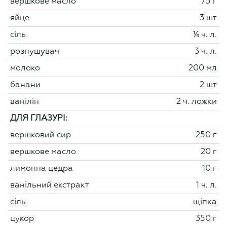
вершкове масло
75 г
яйце
3 шт
сіль
¼ ч. л.
розпушувач
3 ч. л.
молоко
200 мл
банани
2 шт
ванілін
2 ч. ложки
ДЛЯ ГЛАЗУРІ:
вершковий сир
250 г
вершкове масло
20 г
лимонна цедра
10 г
ванільний екстракт
1 ч. л.
сіль
щіпка
цукор
350 г