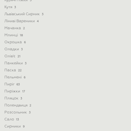
Курячі Ніжки
5
Кутя
3
Львівський Сирник
3
Ліниві Вареники
4
Мачанка
2
Млинці
18
Окрошка
6
Оладки
3
Олів'є
21
Панкейки
3
Паска
22
Пельмені
6
Пиріг
63
Пиріжки
17
Пляцок
3
Полендвиця
2
Розсольник
3
Сало
13
Сирники
9