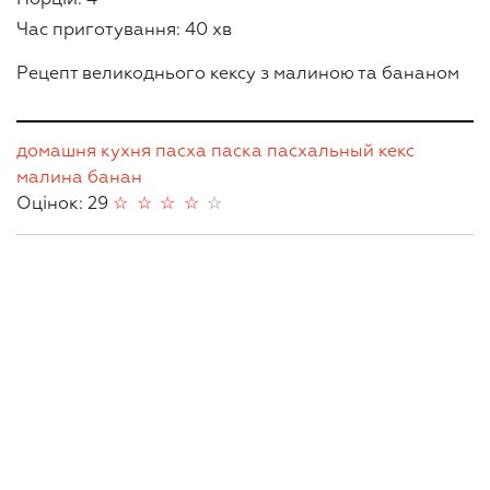
Порцій: 4
Час приготування: 40 хв
Рецепт великоднього кексу з малиною та бананом
домашня кухня
пасха
паска
пасхальный кекс
малина
банан
Оцінок: 29
☆
☆
☆
☆
☆