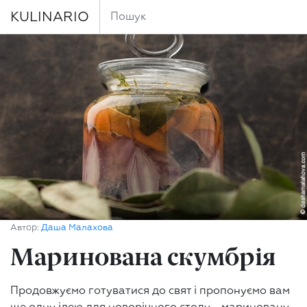
KULINARIO
Автор:
Даша Малахова
Маринована скумбрія
Продовжуємо готуватися до свят і пропонуємо вам