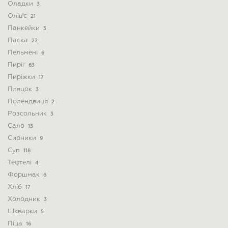
Оладки
3
Олів'є
21
Панкейки
3
Паска
22
Пельмені
6
Пиріг
63
Пиріжки
17
Пляцок
3
Полендвиця
2
Розсольник
3
Сало
13
Сирники
9
Суп
118
Тефтелі
4
Форшмак
6
Хліб
17
Холодник
3
Шкварки
5
Піца
16