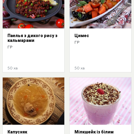
Паелья з дикого рису з
Цимес
кальмарами
ГР
ГР
50 хв
50 хв
Капусняк
Мілкшейк із білим