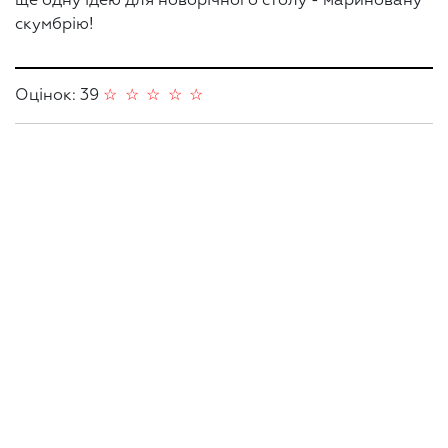
ще одну ідею для новорічного столу - мариновану
скумбрію!
Оцінок: 39
☆
☆
☆
☆
☆