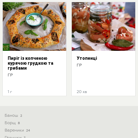
Пиріг із копченою
Утопенці
курячою грудкою та
ГР
грибами
ГР
1 г
20 хв
Банош
2
Борщ
8
Вареники
24
Галушки