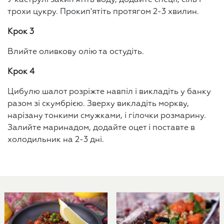
У каструлі закип'ятіть воду, додайте спеції, сіль і
трохи цукру. Прокип'ятіть протягом 2-3 хвилин.
Крок 3
Влийте оливкову олію та остудіть.
Крок 4
Цибулю шалот розріжте навпіл і викладіть у банку
разом зі скумбрією. Зверху викладіть моркву,
нарізану тонкими смужками, і гілочки розмарину.
Залийте маринадом, додайте оцет і поставте в
холодильник на 2-3 дні.