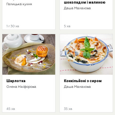
шоколадом і малиною
Галицька кухня
Даша Малахова
1 г 30 хв
5 хв
Шарлотка
Конкільйоні з сиром
Олена Нікіфорова
Даша Малахова
45 хв
35 хв