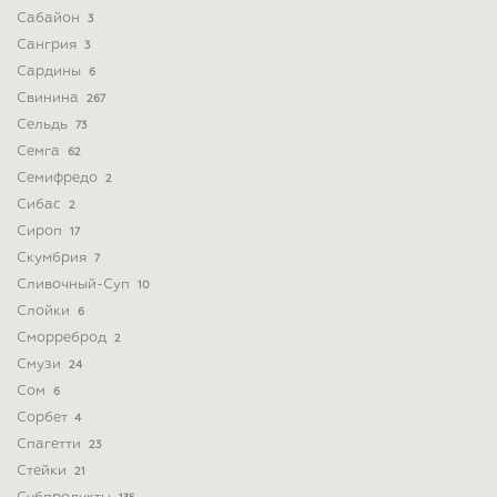
Сабайон
3
Сангрия
3
Сардины
6
Свинина
267
Сельдь
73
Семга
62
Семифредо
2
Сибас
2
Сироп
17
Скумбрия
7
Сливочный-Суп
10
Слойки
6
Сморреброд
2
Смузи
24
Сом
6
Сорбет
4
Спагетти
23
Стейки
21