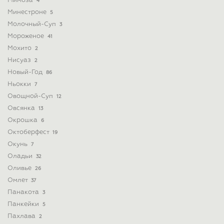
Мимоза
4
Минестроне
5
Молочный-Суп
3
Мороженое
41
Мохито
2
Нисуаз
2
Новый-Год
86
Ньокки
7
Овощной-Суп
12
Овсянка
13
Окрошка
6
Октоберфест
19
Окунь
7
Оладьи
32
Оливье
26
Омлет
37
Панакота
3
Панкейки
5
Пахлава
2