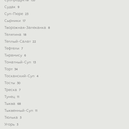
Субпродукты
135
Судак
9
Суп-Пюре
23
Сырники
17
Творожная-Запеканка
8
Телятина
18
Теплый-Салат
22
Тефтели
7
Тирамису
6
Томатный-Суп
13
Торт
34
Тосканский-Суп
4
Тосты
30
Треска
7
Тунец
11
Тыква
68
Тыквенный-Суп
11
Тюлька
3
Угорь
3