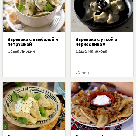
Вареники с камбалой и
Вареники с уткой и
петрушкой
черносливом
Савва Либкин
Даша Малахова
30 мин