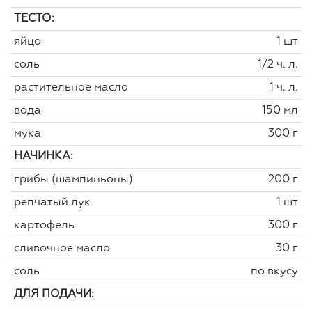
ТЕСТО:
яйцо
1 шт
соль
1/2 ч. л.
растительное масло
1 ч. л.
вода
150 мл
мука
300 г
НАЧИНКА:
грибы (шампиньоны)
200 г
репчатый лук
1 шт
картофель
300 г
сливочное масло
30 г
соль
по вкусу
ДЛЯ ПОДАЧИ: