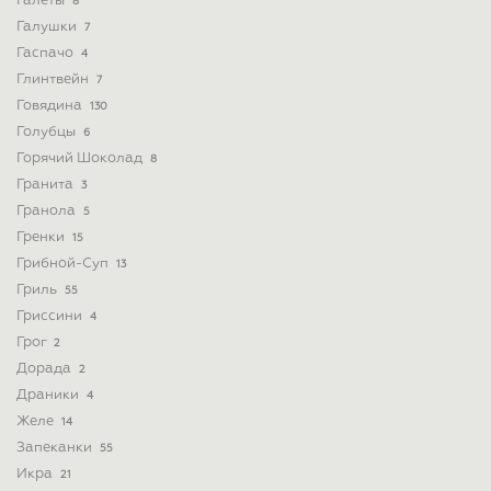
Галеты
8
Галушки
7
Гаспачо
4
Глинтвейн
7
Говядина
130
Голубцы
6
Горячий Шоколад
8
Гранита
3
Гранола
5
Гренки
15
Грибной-Суп
13
Гриль
55
Гриссини
4
Грог
2
Дорада
2
Драники
4
Желе
14
Запеканки
55
Икра
21