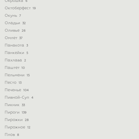
Окрошка
6
Октоберфест
19
Окунь
7
Оладьи
32
Оливье
26
Омлет
37
Панакота
3
Панкейки
5
Пахлава
2
Паштет
10
Пельмени
15
Песто
13
Печенье
104
Пивной-Суп
4
Пикник
33
Пироги
139
Пирожки
28
Пирожное
12
Плов
8