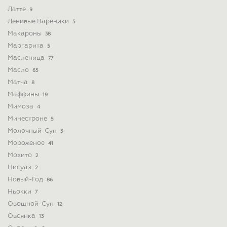
Латте
9
Ленивые Вареники
5
Макароны
38
Маргарита
5
Масленица
77
Масло
65
Матча
8
Маффины
19
Мимоза
4
Минестроне
5
Молочный-Суп
3
Мороженое
41
Мохито
2
Нисуаз
2
Новый-Год
86
Ньокки
7
Овощной-Суп
12
Овсянка
13