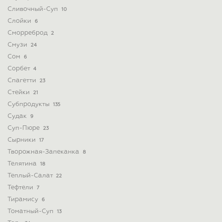
Сливочный-Суп
10
Слойки
6
Сморреброд
2
Смузи
24
Сом
6
Сорбет
4
Спагетти
23
Стейки
21
Субпродукты
135
Судак
9
Суп-Пюре
23
Сырники
17
Творожная-Запеканка
8
Телятина
18
Теплый-Салат
22
Тефтели
7
Тирамису
6
Томатный-Суп
13