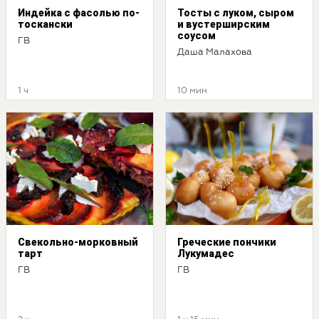
Индейка с фасолью по-
Тосты с луком, сыром
тоскански
и вустерширским
соусом
ГВ
Даша Малахова
1 ч
10 мин
Свекольно-морковный
Греческие пончики
тарт
Лукумадес
ГВ
ГВ