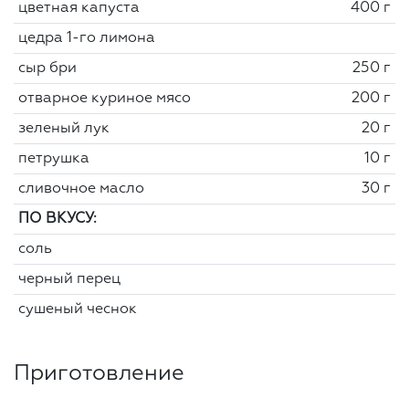
цветная капуста
400 г
цедра 1-го лимона
сыр бри
250 г
отварное куриное мясо
200 г
зеленый лук
20 г
петрушка
10 г
сливочное масло
30 г
ПО ВКУСУ:
соль
черный перец
сушеный чеснок
Приготовление