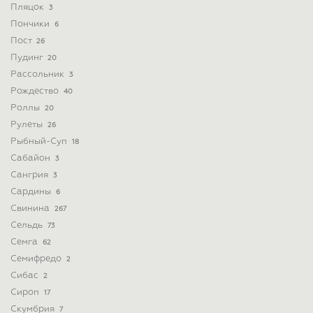
Пляцок
3
Пончики
6
Пост
26
Пудинг
20
Рассольник
3
Рождество
40
Роллы
20
Рулеты
26
Рыбный-Суп
18
Сабайон
3
Сангрия
3
Сардины
6
Свинина
267
Сельдь
73
Семга
62
Семифредо
2
Сибас
2
Сироп
17
Скумбрия
7