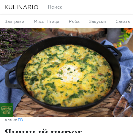
KULINARIO
Завтраки
Мясо-Птица
Рыба
Закуски
Салаты
Автор:
ГВ
Яичный пирог