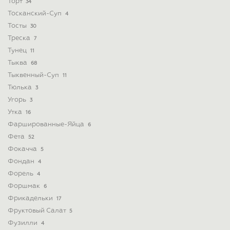
Торт
34
Тосканский-Суп
4
Тосты
30
Треска
7
Тунец
11
Тыква
68
Тыквенный-Суп
11
Тюлька
3
Угорь
3
Утка
16
Фаршированные-Яйца
6
Фета
52
Фокачча
5
Фондан
4
Форель
4
Форшмак
6
Фрикадельки
17
Фруктовый Салат
5
Фузилли
4