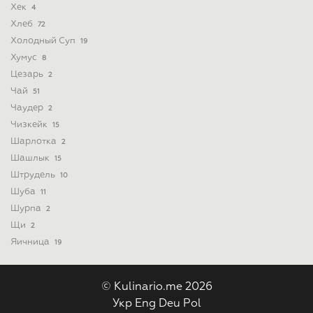
Хек
4
Хлеб
72
Холодный Суп
19
Хумус
8
Цезарь
2
Чай
51
Чаудер
2
Чизкейк
15
Шарлотка
2
Шашлык
15
Штрудель
10
Шуба
11
Шурпа
2
Щи
2
Яичница
19
© Kulinario.me 2026
Укр
Eng
Deu
Pol