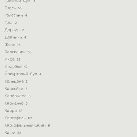
Грибной-Суп
13
Гриль
55
Гриссини
4
Грог
2
Дорада
2
Драники
4
Желе
14
Запеканки
55
Икра
21
Индейка
47
Йогуртовый-Суп
4
Кальцоне
2
Капкейки
4
Карбонара
5
Карпаччо
5
Карри
17
Картофель
112
Картофельный Салат
9
Каши
58